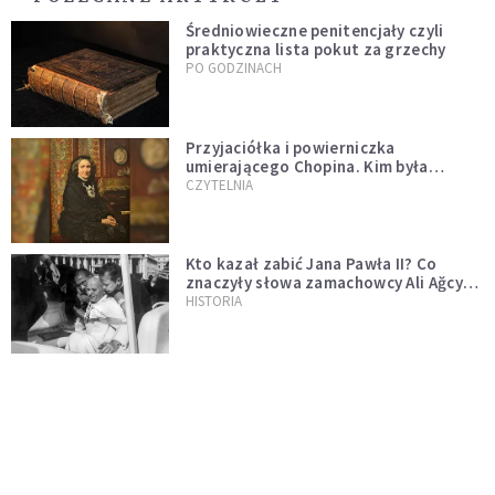
Średniowieczne penitencjały czyli
praktyczna lista pokut za grzechy
PO GODZINACH
Przyjaciółka i powierniczka
umierającego Chopina. Kim była
Marcelina Czartoryska?
CZYTELNIA
Kto kazał zabić Jana Pawła II? Co
znaczyły słowa zamachowcy Ali Ağcy
do papieża: "Dlaczego ty żyjesz"?
HISTORIA