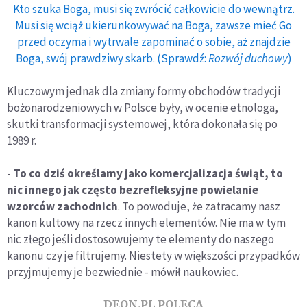
Kto szuka Boga, musi się zwrócić całkowicie do wewnątrz.
Musi się wciąż ukierunkowywać na Boga, zawsze mieć Go
przed oczyma i wytrwale zapominać o sobie, aż znajdzie
Boga, swój prawdziwy skarb. (Sprawdź:
Rozwój duchowy
)
Kluczowym jednak dla zmiany formy obchodów tradycji
bożonarodzeniowych w Polsce były, w ocenie etnologa,
skutki transformacji systemowej, która dokonała się po
1989 r.
-
To co dziś określamy jako komercjalizacja świąt, to
nic innego jak często bezrefleksyjne powielanie
wzorców zachodnich
. To powoduje, że zatracamy nasz
kanon kultowy na rzecz innych elementów. Nie ma w tym
nic złego jeśli dostosowujemy te elementy do naszego
kanonu czy je filtrujemy. Niestety w większości przypadków
przyjmujemy je bezwiednie - mówił naukowiec.
DEON.PL POLECA