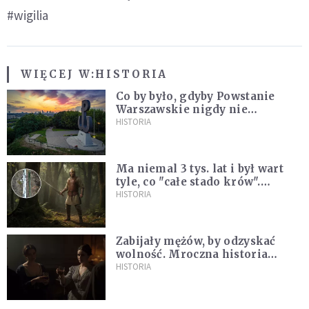
#wigilia
WIĘCEJ W:
HISTORIA
Co by było, gdyby Powstanie
Warszawskie nigdy nie
wybuchło? Historia
HISTORIA
alternatywna bez prostych
odpowiedzi
Ma niemal 3 tys. lat i był wart
tyle, co "całe stado krów".
Niezwykłe znalezisko na
HISTORIA
Pomorzu
Zabijały mężów, by odzyskać
wolność. Mroczna historia
Fanny Lambert z Marsylii
HISTORIA