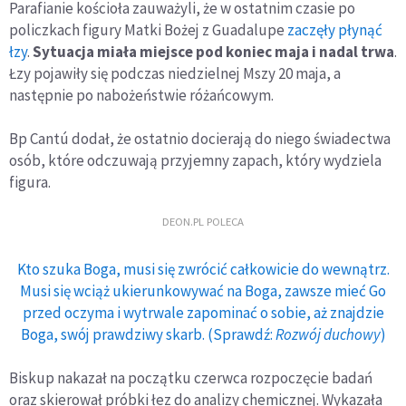
Parafianie kościoła zauważyli, że w ostatnim czasie po
policzkach figury Matki Bożej z Guadalupe
zaczęły płynąć
łzy
.
Sytuacja miała miejsce pod koniec maja i nadal trwa
.
Łzy pojawiły się podczas niedzielnej Mszy 20 maja, a
następnie po nabożeństwie różańcowym.
Bp Cantú dodał, że ostatnio docierają do niego świadectwa
osób, które odczuwają przyjemny zapach, który wydziela
figura.
DEON.PL POLECA
Kto szuka Boga, musi się zwrócić całkowicie do wewnątrz.
Musi się wciąż ukierunkowywać na Boga, zawsze mieć Go
przed oczyma i wytrwale zapominać o sobie, aż znajdzie
Boga, swój prawdziwy skarb. (Sprawdź:
Rozwój duchowy
)
Biskup nakazał na początku czerwca rozpoczęcie badań
oraz skierował próbki łez do analizy chemicznej. Wykazała