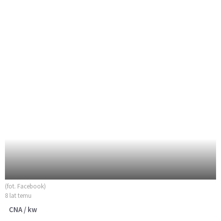
(fot. Facebook)
8 lat temu
CNA / kw