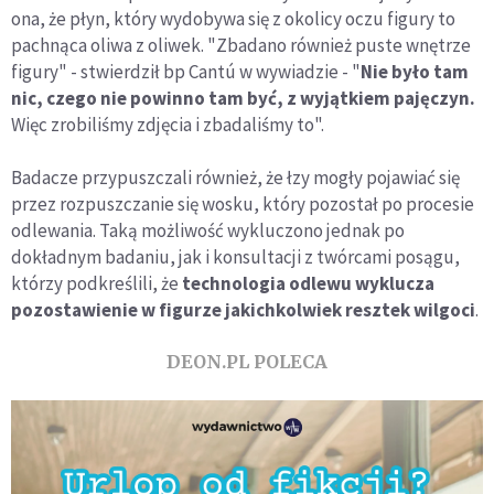
ona, że płyn, który wydobywa się z okolicy oczu figury to
pachnąca oliwa z oliwek. "Zbadano również puste wnętrze
figury" - stwierdził bp Cantú w wywiadzie - "
Nie było tam
nic, czego nie powinno tam być, z wyjątkiem pajęczyn.
Więc zrobiliśmy zdjęcia i zbadaliśmy to".
Badacze przypuszczali również, że łzy mogły pojawiać się
przez rozpuszczanie się wosku, który pozostał po procesie
odlewania. Taką możliwość wykluczono jednak po
dokładnym badaniu, jak i konsultacji z twórcami posągu,
którzy podkreślili, że
technologia odlewu wyklucza
pozostawienie w figurze jakichkolwiek resztek wilgoci
.
DEON.PL POLECA