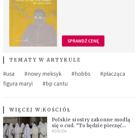
SPRAWDŹ CENĘ
TEMATY W ARTYKULE
#usa
#nowy meksyk
#hobbs
#płacząca
figura maryi
#bp cantu
WIĘCEJ W:
KOŚCIÓŁ
Polskie siostry zakonne modlą
się o cud. "To będzie pieczęć
Pana Boga dla naszej wiary"
KOŚCIÓŁ