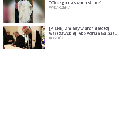
"Chcę go na swoim ślubie"
WYDARZENIA
[PILNE] Zmiany w archidiecezji
warszawskiej. Abp Adrian Galbas
wręczył dekrety nowym proboszczom
KOŚCIÓŁ
[PILNE] Podjęto kroki ws. księdza
Sawielewicza. Nie zobaczymy go w
mediach
WYDARZENIA