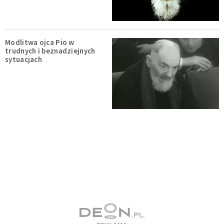
Modlitwa ojca Pio w
trudnych i beznadziejnych
sytuacjach