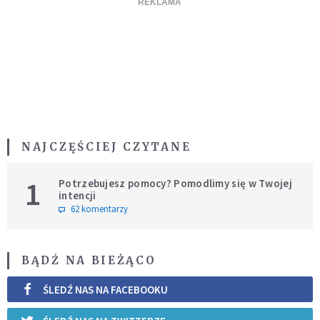
NAJCZĘŚCIEJ CZYTANE
1
Potrzebujesz pomocy? Pomodlimy się w Twojej
intencji
62 komentarzy
BĄDŹ NA BIEŻĄCO
ŚLEDŹ NAS NA FACEBOOKU