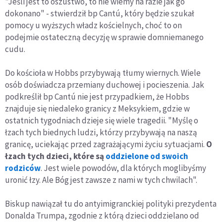
"Jeśli jest to oszustwo, to nie wiemy na razie jak go
dokonano" - stwierdził bp Cantú, który będzie szukał
pomocy u wyższych władz kościelnych, choć to on
podejmie ostateczną decyzję w sprawie domniemanego
cudu.
Do kościoła w Hobbs przybywają tłumy wiernych. Wiele
osób doświadcza przemiany duchowej i pocieszenia. Jak
podkreślił bp Cantú nie jest przypadkiem, że Hobbs
znajduje się niedaleko granicy z Meksykiem, gdzie w
ostatnich tygodniach dzieje się wiele tragedii. "Myślę o
łzach tych biednych ludzi, którzy przybywają na naszą
granicę, uciekając przed zagrażającymi życiu sytuacjami.
O
łzach tych dzieci, które są
oddzielone od swoich
rodziców
. Jest wiele powodów, dla których moglibyśmy
uronić łzy. Ale Bóg jest zawsze z nami w tych chwilach".
Biskup nawiązał tu do antyimigranckiej polityki prezydenta
Donalda Trumpa, zgodnie z którą dzieci oddzielano od