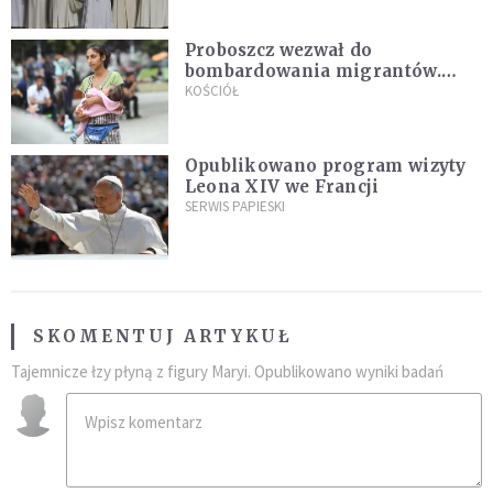
Proboszcz wezwał do
bombardowania migrantów.
"Masowy ogień przeciwko
KOŚCIÓŁ
najeźdźcom!"
Opublikowano program wizyty
Leona XIV we Francji
SERWIS PAPIESKI
SKOMENTUJ ARTYKUŁ
Tajemnicze łzy płyną z figury Maryi. Opublikowano wyniki badań