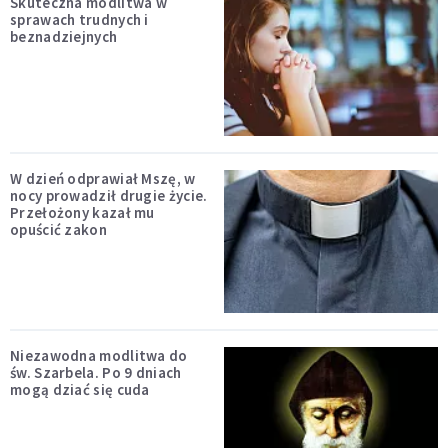
Skuteczna modlitwa w
sprawach trudnych i
beznadziejnych
W dzień odprawiał Mszę, w
nocy prowadził drugie życie.
Przełożony kazał mu
opuścić zakon
Niezawodna modlitwa do
św. Szarbela. Po 9 dniach
mogą dziać się cuda