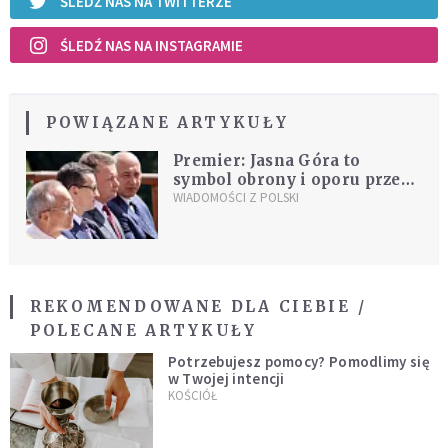
ŚLEDŹ NAS NA TWITTERZE
ŚLEDŹ NAS NA INSTAGRAMIE
POWIĄZANE ARTYKUŁY
Premier: Jasna Góra to
symbol obrony i oporu przed
złem
WIADOMOŚCI Z POLSKI
REKOMENDOWANE DLA CIEBIE /
POLECANE ARTYKUŁY
Potrzebujesz pomocy? Pomodlimy się
w Twojej intencji
KOŚCIÓŁ