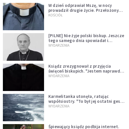
W dzień odprawiał Mszę, w nocy
prowadził drugie życie. Przełożony
kazał mu opuścić zakon
KOŚCIÓŁ
[PILNE] Nie żyje polski biskup. Jeszcze
tego samego dnia spowiadał i
sprawował Mszę świętą
WYDARZENIA
Ksiądz zrezygnował z przyjęcia
święceń biskupich. "Jestem naprawdę
niegodny"
WYDARZENIA
Karmelitanka utonęła, ratując
współsiostry. "To był jej ostatni gest
miłości"
WYDARZENIA
Śpiewający ksiądz podbija internet.