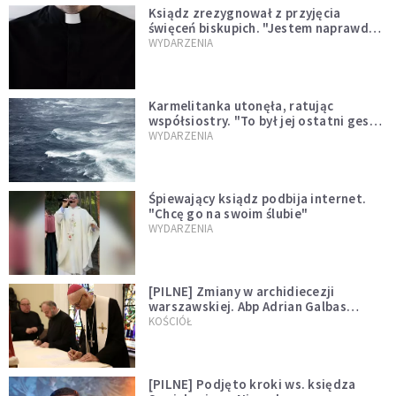
Ksiądz zrezygnował z przyjęcia
święceń biskupich. "Jestem naprawdę
niegodny"
WYDARZENIA
Karmelitanka utonęła, ratując
współsiostry. "To był jej ostatni gest
miłości"
WYDARZENIA
Śpiewający ksiądz podbija internet.
"Chcę go na swoim ślubie"
WYDARZENIA
[PILNE] Zmiany w archidiecezji
warszawskiej. Abp Adrian Galbas
wręczył dekrety nowym proboszczom
KOŚCIÓŁ
[PILNE] Podjęto kroki ws. księdza