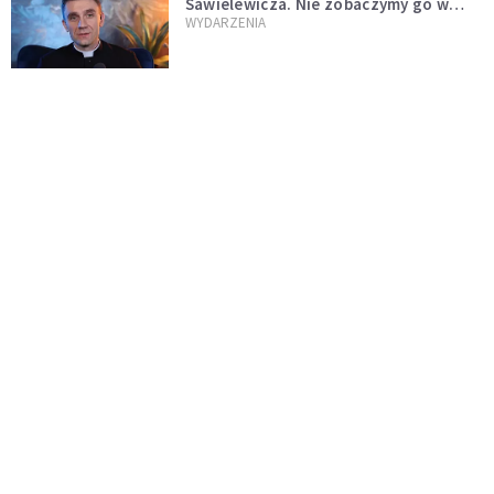
Sawielewicza. Nie zobaczymy go w
mediach
WYDARZENIA