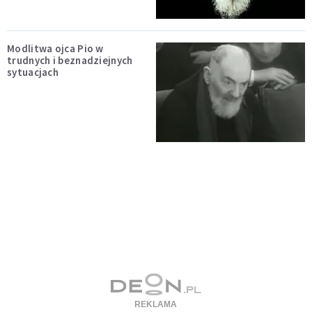
Modlitwa ojca Pio w
trudnych i beznadziejnych
sytuacjach