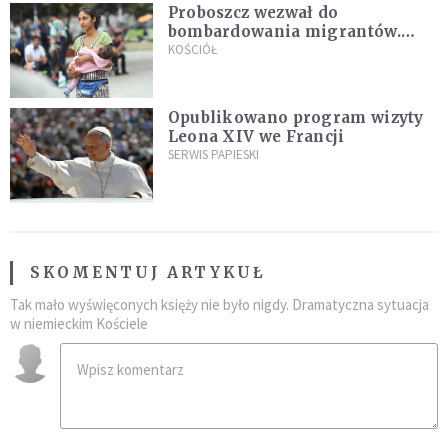
Proboszcz wezwał do
bombardowania migrantów.
"Masowy ogień przeciwko
KOŚCIÓŁ
najeźdźcom!"
Opublikowano program wizyty
Leona XIV we Francji
SERWIS PAPIESKI
SKOMENTUJ ARTYKUŁ
Tak mało wyświęconych księży nie było nigdy. Dramatyczna sytuacja
w niemieckim Kościele