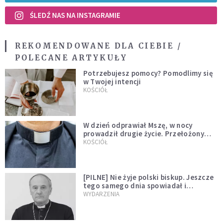
ŚLEDŹ NAS NA INSTAGRAMIE
REKOMENDOWANE DLA CIEBIE /
POLECANE ARTYKUŁY
Potrzebujesz pomocy? Pomodlimy się
w Twojej intencji
KOŚCIÓŁ
W dzień odprawiał Mszę, w nocy
prowadził drugie życie. Przełożony
kazał mu opuścić zakon
KOŚCIÓŁ
[PILNE] Nie żyje polski biskup. Jeszcze
tego samego dnia spowiadał i
sprawował Mszę świętą
WYDARZENIA