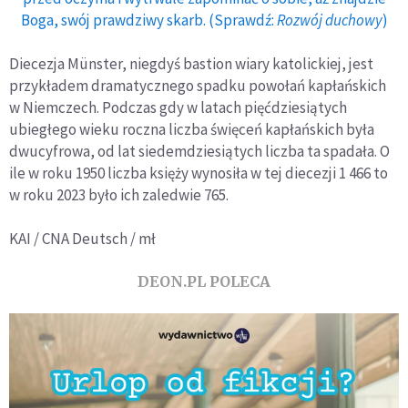
Boga, swój prawdziwy skarb. (Sprawdź:
Rozwój duchowy
)
Diecezja Münster, niegdyś bastion wiary katolickiej, jest
przykładem dramatycznego spadku powołań kapłańskich
w Niemczech. Podczas gdy w latach pięćdziesiątych
ubiegłego wieku roczna liczba święceń kapłańskich była
dwucyfrowa, od lat siedemdziesiątych liczba ta spadała. O
ile w roku 1950 liczba księży wynosiła w tej diecezji 1 466 to
w roku 2023 było ich zaledwie 765.
KAI / CNA Deutsch / mł
DEON.PL POLECA