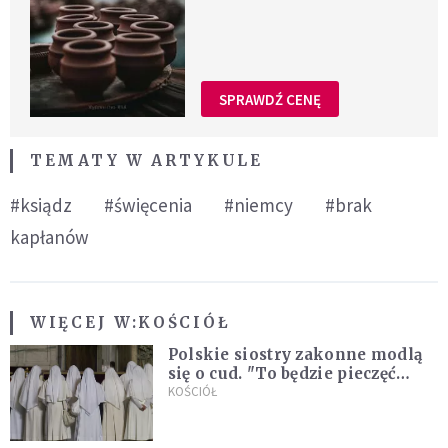
SPRAWDŹ CENĘ
TEMATY W ARTYKULE
#ksiądz
#święcenia
#niemcy
#brak
kapłanów
WIĘCEJ W:
KOŚCIÓŁ
Polskie siostry zakonne modlą
się o cud. "To będzie pieczęć
Pana Boga dla naszej wiary"
KOŚCIÓŁ