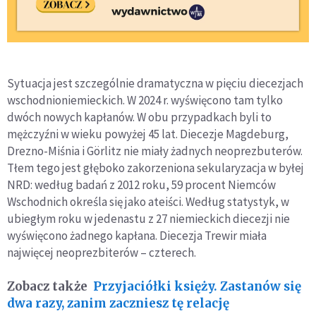
Sytuacja jest szczególnie dramatyczna w pięciu diecezjach
wschodnioniemieckich. W 2024 r. wyświęcono tam tylko
dwóch nowych kapłanów. W obu przypadkach byli to
mężczyźni w wieku powyżej 45 lat. Diecezje Magdeburg,
Drezno-Miśnia i Görlitz nie miały żadnych neoprezbuterów.
Tłem tego jest głęboko zakorzeniona sekularyzacja w byłej
NRD: według badań z 2012 roku, 59 procent Niemców
Wschodnich określa się jako ateiści. Według statystyk, w
ubiegłym roku w jedenastu z 27 niemieckich diecezji nie
wyświęcono żadnego kapłana. Diecezja Trewir miała
najwięcej neoprezbiterów – czterech.
Zobacz także
Przyjaciółki księży. Zastanów się
dwa razy, zanim zaczniesz tę relację