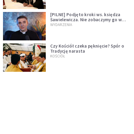
[PILNE] Podjęto kroki ws. księdza
Sawielewicza. Nie zobaczymy go w
mediach
WYDARZENIA
Czy Kościół czeka pęknięcie? Spór o
Tradycję narasta
KOŚCIÓŁ