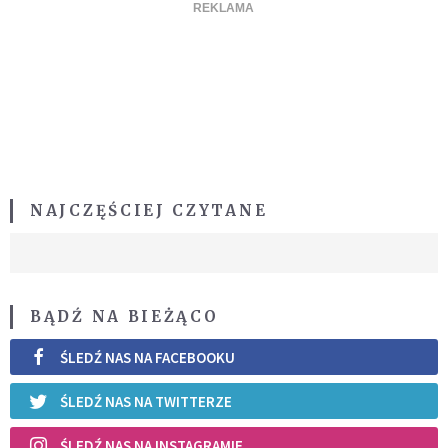
NAJCZĘŚCIEJ CZYTANE
BĄDŹ NA BIEŻĄCO
ŚLEDŹ NAS NA FACEBOOKU
ŚLEDŹ NAS NA TWITTERZE
ŚLEDŹ NAS NA INSTAGRAMIE