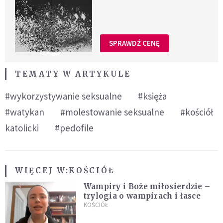
SPRAWDŹ CENĘ
TEMATY W ARTYKULE
#wykorzystywanie seksualne
#księża
#watykan
#molestowanie seksualne
#kościół
katolicki
#pedofile
WIĘCEJ W:
KOŚCIÓŁ
Wampiry i Boże miłosierdzie –
trylogia o wampirach i łasce
KOŚCIÓŁ