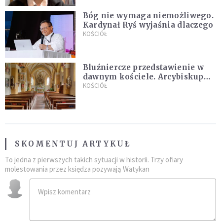
Bóg nie wymaga niemożliwego.
Kardynał Ryś wyjaśnia dlaczego
KOŚCIÓŁ
Bluźniercze przedstawienie w
dawnym kościele. Arcybiskup
stanowczo reaguje
KOŚCIÓŁ
SKOMENTUJ ARTYKUŁ
To jedna z pierwszych takich sytuacji w historii. Trzy ofiary
molestowania przez księdza pozywają Watykan