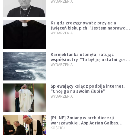
sprawował Mszę świętą
WYDARZENIA
Ksiądz zrezygnował z przyjęcia
święceń biskupich. "Jestem naprawdę
niegodny"
WYDARZENIA
Karmelitanka utonęła, ratując
współsiostry. "To był jej ostatni gest
miłości"
WYDARZENIA
Śpiewający ksiądz podbija internet.
"Chcę go na swoim ślubie"
WYDARZENIA
[PILNE] Zmiany w archidiecezji
warszawskiej. Abp Adrian Galbas
wręczył dekrety nowym proboszczom
KOŚCIÓŁ