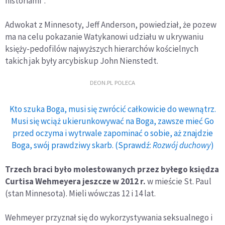
historiami".
Adwokat z Minnesoty, Jeff Anderson, powiedział, że pozew
ma na celu pokazanie Watykanowi udziału w ukrywaniu
księży-pedofilów najwyższych hierarchów kościelnych
takich jak były arcybiskup John Nienstedt.
DEON.PL POLECA
Kto szuka Boga, musi się zwrócić całkowicie do wewnątrz.
Musi się wciąż ukierunkowywać na Boga, zawsze mieć Go
przed oczyma i wytrwale zapominać o sobie, aż znajdzie
Boga, swój prawdziwy skarb. (Sprawdź:
Rozwój duchowy
)
Trzech braci było molestowanych przez byłego księdza
Curtisa Wehmeyera jeszcze w 2012 r.
w mieście St. Paul
(stan Minnesota). Mieli wówczas 12 i 14 lat.
Wehmeyer przyznał się do wykorzystywania seksualnego i