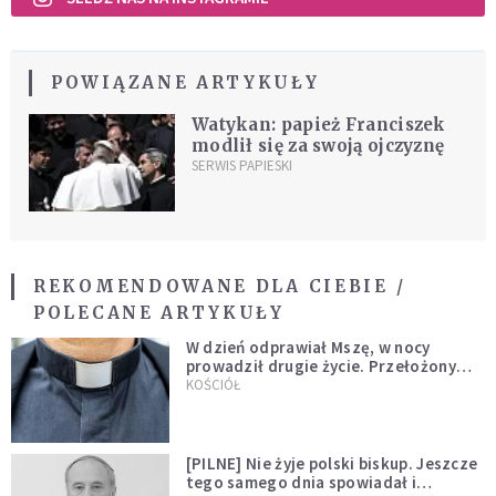
POWIĄZANE ARTYKUŁY
Watykan: papież Franciszek
modlił się za swoją ojczyznę
SERWIS PAPIESKI
REKOMENDOWANE DLA CIEBIE /
POLECANE ARTYKUŁY
W dzień odprawiał Mszę, w nocy
prowadził drugie życie. Przełożony
kazał mu opuścić zakon
KOŚCIÓŁ
[PILNE] Nie żyje polski biskup. Jeszcze
tego samego dnia spowiadał i