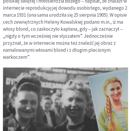
polskiej świętej i miłosierdzia Bożego – napisał, że znalazł w
internecie reprodukcję jej dowodu osobistego, wydanego 2
marca 1931 (ona sama urodziła się 25 sierpnia 1905). W opisie
cech zewnętrznych Heleny Kowalskiej podano m.in., iż ma
włosy blond, co zaskoczyło kapłana, gdy – jak zaznaczył –
„nigdy o tym wcześniej nie słyszałem”. Jednocześnie
przyznał, że w internecie można też znaleźć jej obraz z
namalowanymi włosami blond i z długim plecionym
warkoczem”.