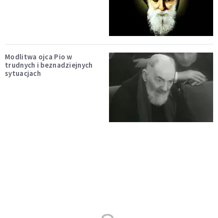
Modlitwa ojca Pio w
trudnych i beznadziejnych
sytuacjach