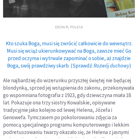
DEON.PL POLECA
Kto szuka Boga, musi się zwrócić całkowicie do wewnątrz.
Musi się wciąż ukierunkowywać na Boga, zawsze mieć Go
przed oczyma i wytrwale zapominać o sobie, aż znajdzie
Boga, swój prawdziwy skarb. (Sprawdź:
Rozwój duchowy
)
Ale najbardziej do wizerunku przyszłej świętej nie będącej
blondynką, sprzed jej wstąpienia do zakonu, przekonywała
go wspomniana fotografia z 1923, gdy dziewczyna miała 18
lat. Pokazuje ona trzy siostry Kowalskie, opisywane
tradycyjnie jako kolejno od lewej Helena, Józefa i
Genowefa. Tymczasem po pokolorowaniu zdjęcia za
pomocą specjalnego programu komputerowego i lekkim
podretuszowaniu twarzy okazało się, że Helena z jasnymi