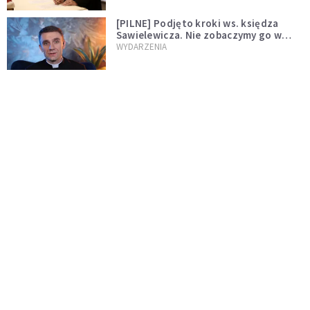
[PILNE] Podjęto kroki ws. księdza
Sawielewicza. Nie zobaczymy go w
mediach
WYDARZENIA