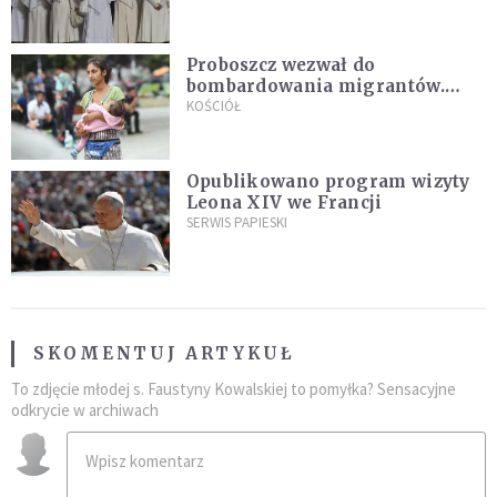
Proboszcz wezwał do
bombardowania migrantów.
"Masowy ogień przeciwko
KOŚCIÓŁ
najeźdźcom!"
Opublikowano program wizyty
Leona XIV we Francji
SERWIS PAPIESKI
SKOMENTUJ ARTYKUŁ
To zdjęcie młodej s. Faustyny Kowalskiej to pomyłka? Sensacyjne
odkrycie w archiwach