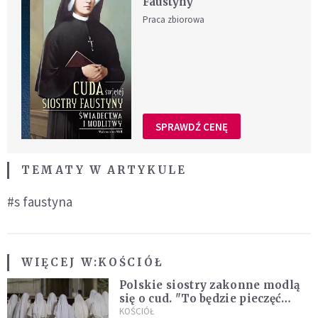
Faustyny
Praca zbiorowa
SPRAWDŹ CENĘ
TEMATY W ARTYKULE
#s faustyna
WIĘCEJ W:
KOŚCIÓŁ
Polskie siostry zakonne modlą
się o cud. "To będzie pieczęć
Pana Boga dla naszej wiary"
KOŚCIÓŁ