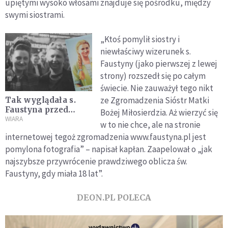
upiętymi wysoko włosami znajduje się pośrodku, między
swymi siostrami.
„Ktoś pomylił siostry i
niewłaściwy wizerunek s.
Faustyny (jako pierwszej z lewej
strony) rozszedł się po całym
świecie. Nie zauważył tego nikt
ze Zgromadzenia Sióstr Matki
Tak wyglądała s.
Faustyna przed
Bożej Miłosierdzia. Aż wierzyć się
wstąpieniem do
WIARA
w to nie chce, ale na stronie
zakonu [FOTO]
internetowej tegoż zgromadzenia www.faustyna.pl jest
pomylona fotografia” – napisał kapłan. Zaapelował o „jak
najszybsze przywrócenie prawdziwego oblicza św.
Faustyny, gdy miała 18 lat”.
DEON.PL POLECA