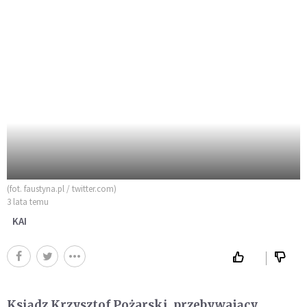
(fot. faustyna.pl / twitter.com)
3 lata temu
KAI
Ksiądz Krzysztof Pożarski, przebywający