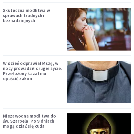
Skuteczna modlitwa w
sprawach trudnych i
beznadziejnych
W dzień odprawiał Mszę, w
nocy prowadził drugie życie.
Przełożony kazał mu
opuścić zakon
Niezawodna modlitwa do
św. Szarbela. Po 9 dniach
mogą dziać się cuda