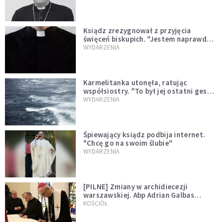
Ksiądz zrezygnował z przyjęcia
święceń biskupich. "Jestem naprawdę
niegodny"
WYDARZENIA
Karmelitanka utonęła, ratując
współsiostry. "To był jej ostatni gest
miłości"
WYDARZENIA
Śpiewający ksiądz podbija internet.
"Chcę go na swoim ślubie"
WYDARZENIA
[PILNE] Zmiany w archidiecezji
warszawskiej. Abp Adrian Galbas
wręczył dekrety nowym proboszczom
KOŚCIÓŁ