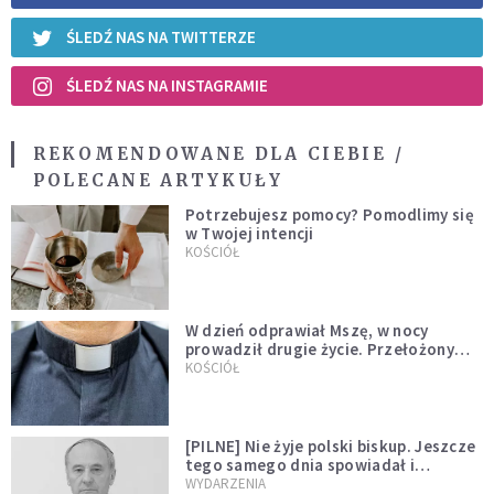
ŚLEDŹ NAS NA TWITTERZE
ŚLEDŹ NAS NA INSTAGRAMIE
REKOMENDOWANE DLA CIEBIE /
POLECANE ARTYKUŁY
Potrzebujesz pomocy? Pomodlimy się
w Twojej intencji
KOŚCIÓŁ
W dzień odprawiał Mszę, w nocy
prowadził drugie życie. Przełożony
kazał mu opuścić zakon
KOŚCIÓŁ
[PILNE] Nie żyje polski biskup. Jeszcze
tego samego dnia spowiadał i
sprawował Mszę świętą
WYDARZENIA