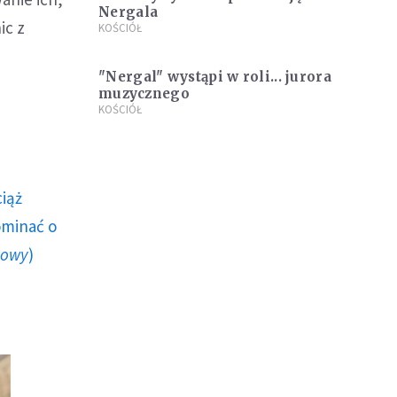
Nergala
ic z
KOŚCIÓŁ
"Nergal" wystąpi w roli... jurora
muzycznego
KOŚCIÓŁ
ciąż
ominać o
howy
)