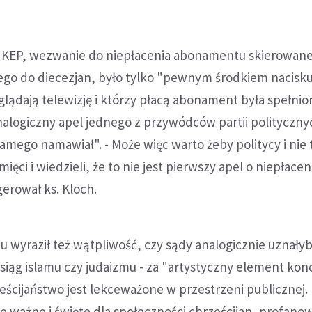
 KEP, wezwanie do niepłacenia abonamentu skierowane
ego do diecezjan, było tylko "pewnym środkiem nacisku
oglądają telewizję i którzy płacą abonament była spełnio
alogiczny apel jednego z przywódców partii polityczny
amego namawiał". - Może więc warto żeby politycy i nie t
mięci i wiedzieli, że to nie jest pierwszy apel o niepłacen
erował ks. Kloch.
 wyraził też wątpliwość, czy sądy analogicznie uznały
siąg islamu czy judaizmu - za "artystyczny element kon
ścijaństwo jest lekceważone w przestrzeni publicznej. 
ole ważne i święte dla społeczności chrześcijan, profanow