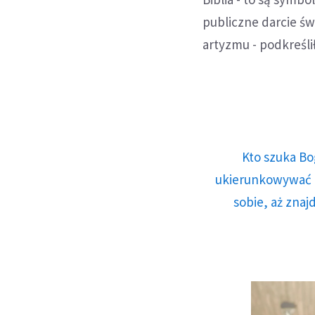
publiczne darcie św
artyzmu - podkreślił
Kto szuka Bo
ukierunkowywać n
sobie, aż znaj