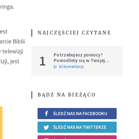
ringa.
est
NAJCZĘŚCIEJ CZYTANE
rcie Biblii
telewizji
Potrzebujesz pomocy?
1
Pomodlimy się w Twojej
ji, jest
intencji
62 komentarzy
BĄDŹ NA BIEŻĄCO
ŚLEDŹ NAS NA FACEBOOKU
ŚLEDŹ NAS NA TWITTERZE