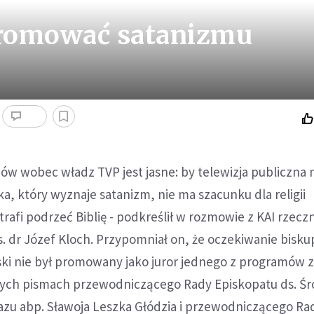
romować satanizmu
w wobec władz TVP jest jasne: by telewizja publiczna 
, który wyznaje satanizm, nie ma szacunku dla religii
otrafi podrzeć Biblię - podkreślił w rozmowie z KAI rzecz
s. dr Józef Kloch. Przypomniał on, że oczekiwanie bisk
ki nie był promowany jako juror jednego z programów z
nych pismach przewodniczącego Rady Episkopatu ds. Ś
zu abp. Sławoja Leszka Głódzia i przewodniczącego Ra