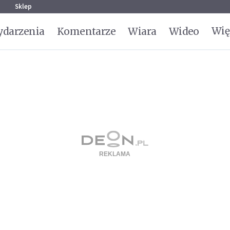
g
Sklep
Wię
darzenia
Komentarze
Wiara
Wideo