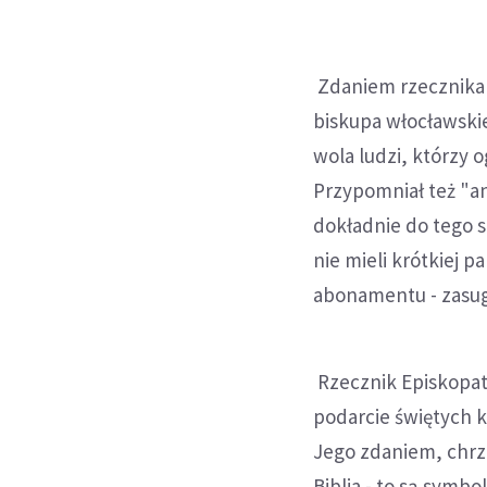
Zdaniem rzecznika
biskupa włocławski
wola ludzi, którzy 
Przypomniał też "an
dokładnie do tego s
nie mieli krótkiej pa
abonamentu - zasug
Rzecznik Episkopatu
podarcie świętych k
Jego zdaniem, chrze
Biblia - to są symb