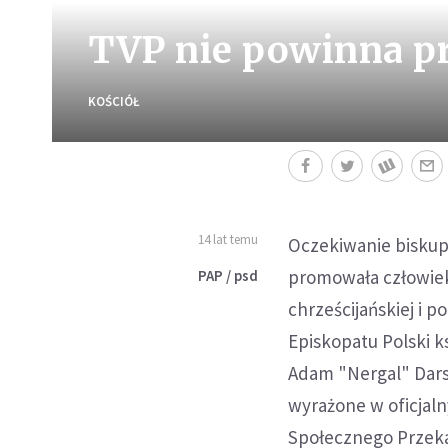
TVP nie powinna p
KOŚCIÓŁ
14 lat temu
Oczekiwanie biskupó
promowała człowieka
PAP / psd
chrześcijańskiej i p
Episkopatu Polski k
Adam "Nergal" Dars
wyrażone w oficjal
Społecznego Przeka