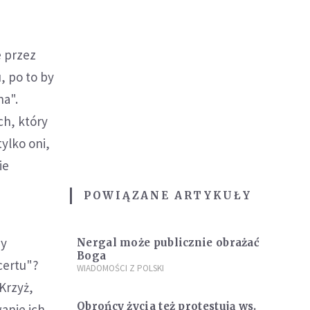
 przez
, po to by
na".
ch, który
ylko oni,
ie
POWIĄZANE ARTYKUŁY
by
Nergal może publicznie obrażać
Boga
certu"?
WIADOMOŚCI Z POLSKI
Krzyż,
Obrońcy życia też protestują ws.
anie ich,