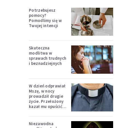
Potrzebujesz
pomocy?
Pomodlimy się w
Twojej intencji
Skuteczna
modlitwa w
sprawach trudnych
i beznadziejnych
W dzień odprawiał
Mszę, w nocy
prowadził drugie
życie. Przełożony
kazał mu opuścić
zakon
Niezawodna