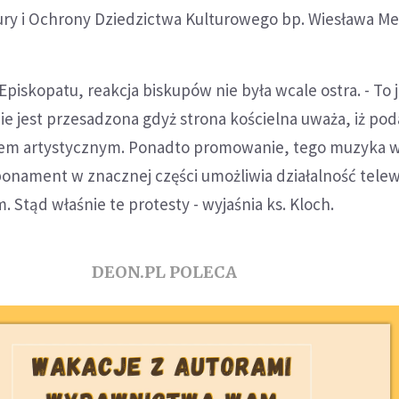
ury i Ochrony Dziedzictwa Kulturowego bp. Wiesława Me
piskopatu, reakcja biskupów nie była wcale ostra. - To j
ie jest przesadzona gdyż strona kościelna uważa, iż poda
tem artystycznym. Ponadto promowanie, tego muzyka w 
bonament w znacznej części umożliwia działalność telewiz
 Stąd właśnie te protesty - wyjaśnia ks. Kloch.
DEON.PL POLECA