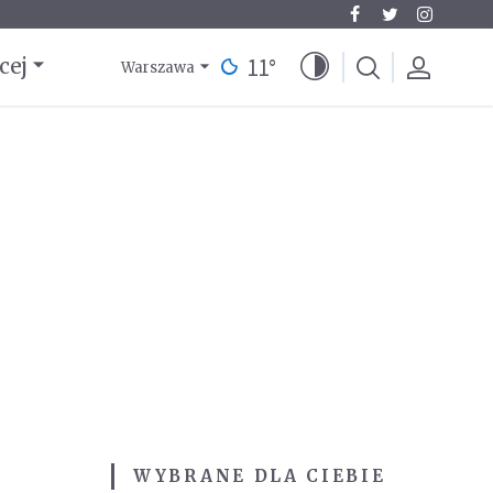
11
°
cej
Warszawa
WYBRANE DLA CIEBIE