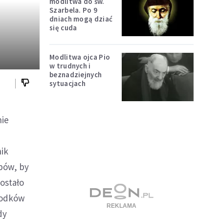
modlitwa do św.
Szarbela. Po 9
dniach mogą dziać
się cuda
Modlitwa ojca Pio
w trudnych i
beznadziejnych
sytuacjach
nie
nik
upów, by
ostało
rodków
dy