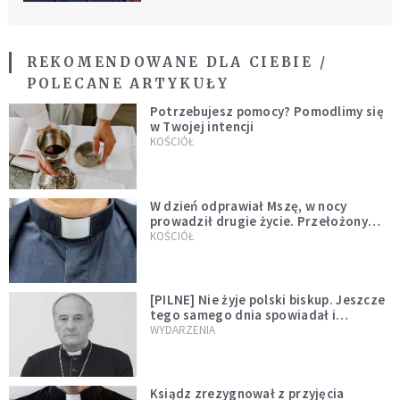
REKOMENDOWANE DLA CIEBIE /
POLECANE ARTYKUŁY
Potrzebujesz pomocy? Pomodlimy się
w Twojej intencji
KOŚCIÓŁ
W dzień odprawiał Mszę, w nocy
prowadził drugie życie. Przełożony
kazał mu opuścić zakon
KOŚCIÓŁ
[PILNE] Nie żyje polski biskup. Jeszcze
tego samego dnia spowiadał i
sprawował Mszę świętą
WYDARZENIA
Ksiądz zrezygnował z przyjęcia