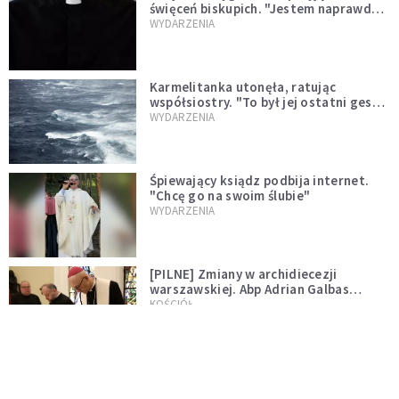
święceń biskupich. "Jestem naprawdę
niegodny"
WYDARZENIA
Karmelitanka utonęła, ratując
współsiostry. "To był jej ostatni gest
miłości"
WYDARZENIA
Śpiewający ksiądz podbija internet.
"Chcę go na swoim ślubie"
WYDARZENIA
[PILNE] Zmiany w archidiecezji
warszawskiej. Abp Adrian Galbas
wręczył dekrety nowym proboszczom
KOŚCIÓŁ
[PILNE] Podjęto kroki ws. księdza
Sawielewicza. Nie zobaczymy go w
mediach
WYDARZENIA