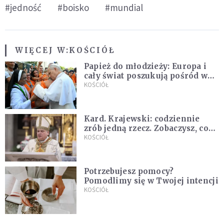
#jedność
#boisko
#mundial
WIĘCEJ W:
KOŚCIÓŁ
Papież do młodzieży: Europa i
cały świat poszukują pośród was
nowych świętych
KOŚCIÓŁ
Kard. Krajewski: codziennie
zrób jedną rzecz. Zobaczysz, co
stanie się z twoim życiem
KOŚCIÓŁ
Potrzebujesz pomocy?
Pomodlimy się w Twojej intencji
KOŚCIÓŁ