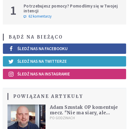
1
Potrzebujesz pomocy? Pomodlimy się w Twojej
intencji
62 komentarzy
BĄDŹ NA BIEŻĄCO
ŚLEDŹ NAS NA FACEBOOKU
ŚLEDŹ NAS NA TWITTERZE
ŚLEDŹ NAS NA INSTAGRAMIE
POWIĄZANE ARTYKUŁY
Adam Szustak OP komentuje
mecz. "Nie ma siary, ale
strasznie mi żal Lewego"
PO GODZINACH