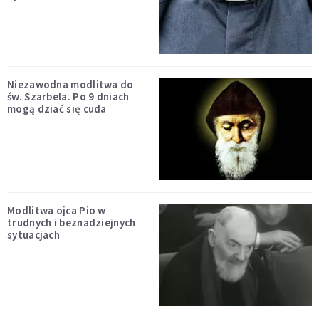
Niezawodna modlitwa do
św. Szarbela. Po 9 dniach
mogą dziać się cuda
Modlitwa ojca Pio w
trudnych i beznadziejnych
sytuacjach