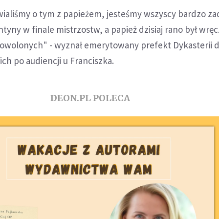
ialiśmy o tym z papieżem, jesteśmy wszyscy bardzo z
tyny w finale mistrzostw, a papież dzisiaj rano był wręc
owolonych" - wyznał emerytowany prefekt Dykasterii d
h po audiencji u Franciszka.
DEON.PL POLECA