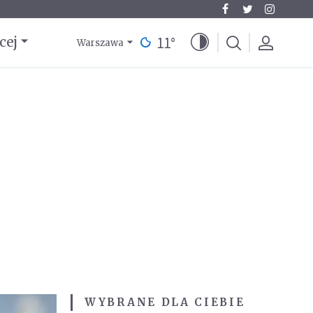
11
°
cej
Warszawa
WYBRANE DLA CIEBIE