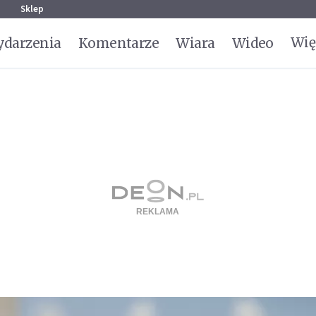
g
Sklep
Wię
darzenia
Komentarze
Wiara
Wideo