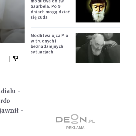
modlitwa do św.
Szarbela. Po 9
dniach mogą dziać
się cuda
Modlitwa ojca Pio
w trudnych i
beznadziejnych
sytuacjach
dialu -
ardo
jawnił -