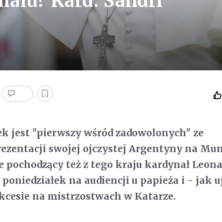
alu? Kard. Sandri
ek jest "pierwszy wśród zadowolonych" ze
ezentacji swojej ojczystej Argentyny na Mun
e pochodzący też z tego kraju kardynał Leon
 poniedziałek na audiencji u papieża i - jak u
kcesie na mistrzostwach w Katarze.