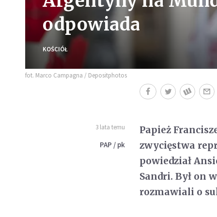
Argentyny na Mundi
odpowiada
KOŚCIÓŁ
fot. Marco Campagna / Depositphotos
3 lata temu
Papież Francisz
zwycięstwa repr
PAP / pk
powiedział Ansi
Sandri. Był on w
rozmawiali o su