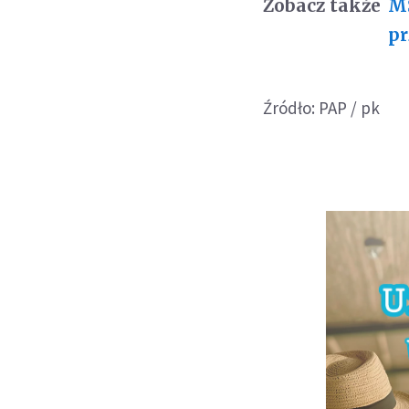
Zobacz także
MŚ
pr
Źródło: PAP / pk