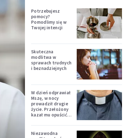
Potrzebujesz
pomocy?
Pomodlimy się w
Twojej intencji
Skuteczna
modlitwa w
sprawach trudnych
i beznadziejnych
W dzień odprawiał
Mszę, w nocy
prowadził drugie
życie. Przełożony
kazał mu opuścić
zakon
Niezawodna