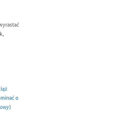
wyrastać
k,
ciąż
ominać o
howy
)