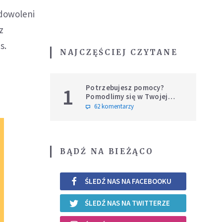
adowoleni
z
s.
NAJCZĘŚCIEJ CZYTANE
Potrzebujesz pomocy?
1
Pomodlimy się w Twojej
intencji
62 komentarzy
BĄDŹ NA BIEŻĄCO
ŚLEDŹ NAS NA FACEBOOKU
ŚLEDŹ NAS NA TWITTERZE