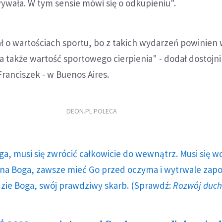
ywała. W tym sensie mówi się o odkupieniu".
ł o wartościach sportu, bo z takich wydarzeń powinien 
 a także wartość sportowego cierpienia" - dodał dostojni
Franciszek - w Buenos Aires.
DEON.PL POLECA
ga, musi się zwrócić całkowicie do wewnątrz. Musi się w
a Boga, zawsze mieć Go przed oczyma i wytrwale zap
dzie Boga, swój prawdziwy skarb. (Sprawdź:
Rozwój duc