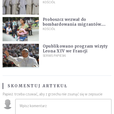
Pana Boga dla naszej wiary"
KOŚCIÓŁ
Proboszcz wezwał do
bombardowania migrantów.
"Masowy ogień przeciwko
KOŚCIÓŁ
najeźdźcom!"
Opublikowano program wizyty
Leona XIV we Francji
SERWIS PAPIESKI
SKOMENTUJ ARTYKUŁ
Papież: trzeba czuwać, aby z grzechu nie zsunąć się w zepsucie