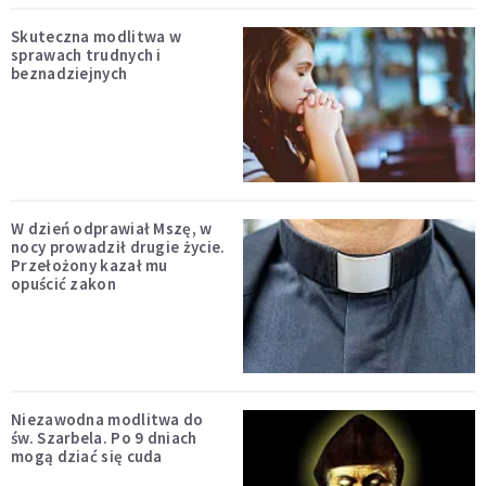
Skuteczna modlitwa w
sprawach trudnych i
beznadziejnych
W dzień odprawiał Mszę, w
nocy prowadził drugie życie.
Przełożony kazał mu
opuścić zakon
Niezawodna modlitwa do
św. Szarbela. Po 9 dniach
mogą dziać się cuda