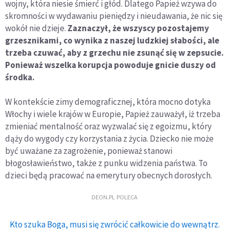
wojny, która niesie śmierć i głód. Dlatego Papież wzywa do
skromności w wydawaniu pieniędzy i nieudawania, że nic się
wokół nie dzieje.
Zaznaczył, że wszyscy pozostajemy
grzesznikami, co wynika z naszej ludzkiej słabości, ale
trzeba czuwać, aby z grzechu nie zsunąć się w zepsucie.
Ponieważ wszelka korupcja powoduje gnicie duszy od
środka.
W kontekście zimy demograficznej, która mocno dotyka
Włochy i wiele krajów w Europie, Papież zauważył, iż trzeba
zmieniać mentalność oraz wyzwalać się z egoizmu, który
dąży do wygody czy korzystania z życia. Dziecko nie może
być uważane za zagrożenie, ponieważ stanowi
błogosławieństwo, także z punku widzenia państwa. To
dzieci będą pracować na emerytury obecnych dorosłych.
DEON.PL POLECA
Kto szuka Boga, musi się zwrócić całkowicie do wewnątrz.