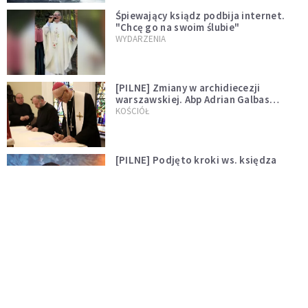
Śpiewający ksiądz podbija internet.
"Chcę go na swoim ślubie"
WYDARZENIA
[PILNE] Zmiany w archidiecezji
warszawskiej. Abp Adrian Galbas
wręczył dekrety nowym proboszczom
KOŚCIÓŁ
[PILNE] Podjęto kroki ws. księdza
Sawielewicza. Nie zobaczymy go w
mediach
WYDARZENIA