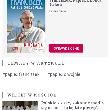
Franciszek. Papież z końca
świata
Leszek Śliwa
SPRAWDŹ CENĘ
TEMATY W ARTYKULE
#papież franciszek
#papież o wojnie
WIĘCEJ W:
KOŚCIÓŁ
Polskie siostry zakonne modlą
się o cud. "To będzie pieczęć