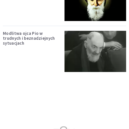
Modlitwa ojca Pio w
trudnych i beznadziejnych
sytuacjach