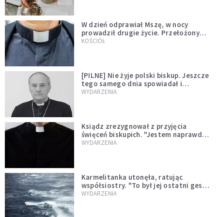
W dzień odprawiał Mszę, w nocy
prowadził drugie życie. Przełożony
kazał mu opuścić zakon
KOŚCIÓŁ
[PILNE] Nie żyje polski biskup. Jeszcze
tego samego dnia spowiadał i
sprawował Mszę świętą
WYDARZENIA
Ksiądz zrezygnował z przyjęcia
święceń biskupich. "Jestem naprawdę
niegodny"
WYDARZENIA
Karmelitanka utonęła, ratując
współsiostry. "To był jej ostatni gest
miłości"
WYDARZENIA