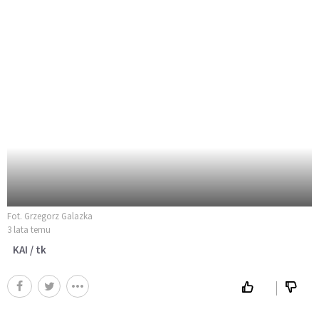
Fot. Grzegorz Galazka
3 lata temu
KAI / tk