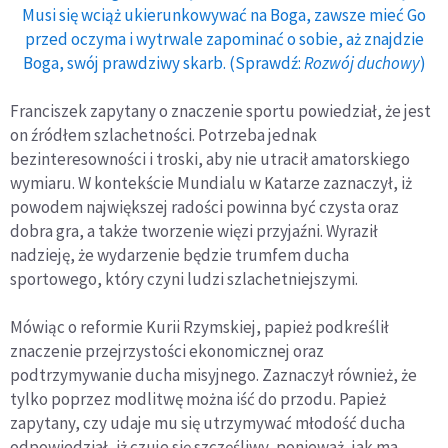
Musi się wciąż ukierunkowywać na Boga, zawsze mieć Go
przed oczyma i wytrwale zapominać o sobie, aż znajdzie
Boga, swój prawdziwy skarb. (Sprawdź:
Rozwój duchowy
)
Franciszek zapytany o znaczenie sportu powiedział, że jest
on źródłem szlachetności. Potrzeba jednak
bezinteresowności i troski, aby nie utracił amatorskiego
wymiaru. W kontekście Mundialu w Katarze zaznaczył, iż
powodem największej radości powinna być czysta oraz
dobra gra, a także tworzenie więzi przyjaźni. Wyraził
nadzieję, że wydarzenie będzie trumfem ducha
sportowego, który czyni ludzi szlachetniejszymi.
Mówiąc o reformie Kurii Rzymskiej, papież podkreślił
znaczenie przejrzystości ekonomicznej oraz
podtrzymywanie ducha misyjnego. Zaznaczył również, że
tylko poprzez modlitwę można iść do przodu. Papież
zapytany, czy udaje mu się utrzymywać młodość ducha
odpowiedział, iż czuje się szczęśliwy, ponieważ, jak ma