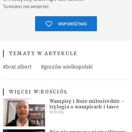
Tu możesz nas wesprzeć.
WSPOMÓŻ NAS
TEMATY W ARTYKULE
#brat albert
#gorzów wielkopolski
WIĘCEJ W:
KOŚCIÓŁ
Wampiry i Boże miłosierdzie –
trylogia o wampirach i łasce
KOŚCIÓŁ