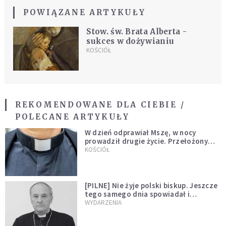
POWIĄZANE ARTYKUŁY
Stow. św. Brata Alberta -
sukces w dożywianiu
KOŚCIÓŁ
REKOMENDOWANE DLA CIEBIE /
POLECANE ARTYKUŁY
W dzień odprawiał Mszę, w nocy
prowadził drugie życie. Przełożony
kazał mu opuścić zakon
KOŚCIÓŁ
[PILNE] Nie żyje polski biskup. Jeszcze
tego samego dnia spowiadał i
sprawował Mszę świętą
WYDARZENIA