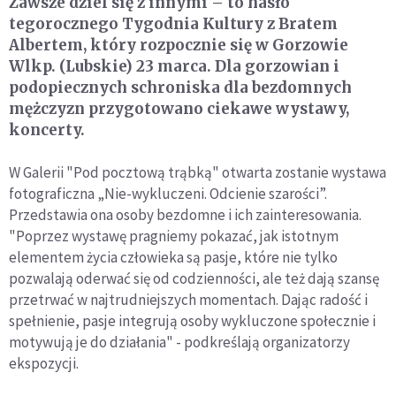
Zawsze dziel się z innymi – to hasło
tegorocznego Tygodnia Kultury z Bratem
Albertem, który rozpocznie się w Gorzowie
Wlkp. (Lubskie) 23 marca. Dla gorzowian i
podopiecznych schroniska dla bezdomnych
mężczyzn przygotowano ciekawe wystawy,
koncerty.
W Galerii "Pod pocztową trąbką" otwarta zostanie wystawa
fotograficzna „Nie-wykluczeni. Odcienie szarości”.
Przedstawia ona osoby bezdomne i ich zainteresowania.
"Poprzez wystawę pragniemy pokazać, jak istotnym
elementem życia człowieka są pasje, które nie tylko
pozwalają oderwać się od codzienności, ale też dają szansę
przetrwać w najtrudniejszych momentach. Dając radość i
spełnienie, pasje integrują osoby wykluczone społecznie i
motywują je do działania" - podkreślają organizatorzy
ekspozycji.