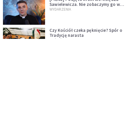
Sawielewicza. Nie zobaczymy go w
mediach
WYDARZENIA
Czy Kościół czeka pęknięcie? Spór o
Tradycję narasta
KOŚCIÓŁ