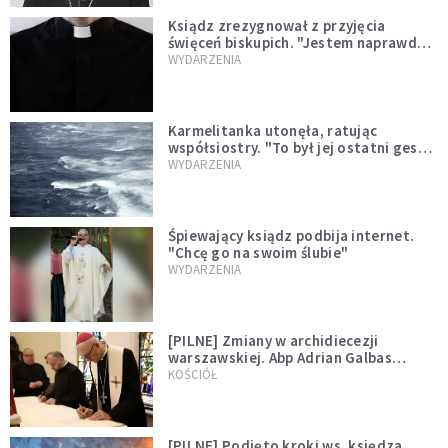
Ksiądz zrezygnował z przyjęcia
święceń biskupich. "Jestem naprawdę
niegodny"
WYDARZENIA
Karmelitanka utonęła, ratując
współsiostry. "To był jej ostatni gest
miłości"
WYDARZENIA
Śpiewający ksiądz podbija internet.
"Chcę go na swoim ślubie"
WYDARZENIA
[PILNE] Zmiany w archidiecezji
warszawskiej. Abp Adrian Galbas
wręczył dekrety nowym proboszczom
KOŚCIÓŁ
[PILNE] Podjęto kroki ws. księdza