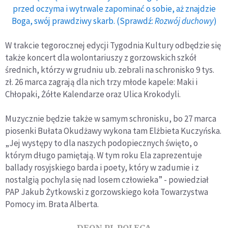
przed oczyma i wytrwale zapominać o sobie, aż znajdzie
Boga, swój prawdziwy skarb. (Sprawdź:
Rozwój duchowy
)
W trakcie tegorocznej edycji Tygodnia Kultury odbędzie się
także koncert dla wolontariuszy z gorzowskich szkół
średnich, którzy w grudniu ub. zebrali na schronisko 9 tys.
zł. 26 marca zagrają dla nich trzy młode kapele: Maki i
Chłopaki, Żółte Kalendarze oraz Ulica Krokodyli.
Muzycznie będzie także w samym schronisku, bo 27 marca
piosenki Bułata Okudżawy wykona tam Elżbieta Kuczyńska.
„Jej występy to dla naszych podopiecznych święto, o
którym długo pamiętają. W tym roku Ela zaprezentuje
ballady rosyjskiego barda i poety, który w zadumie i z
nostalgią pochyla się nad losem człowieka” - powiedział
PAP Jakub Żytkowski z gorzowskiego koła Towarzystwa
Pomocy im. Brata Alberta.