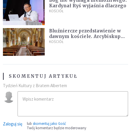
Bóg nie wymaga niemożliwego.
Kardynał Ryś wyjaśnia dlaczego
KOŚCIÓŁ
Bluźniercze przedstawienie w
dawnym kościele. Arcybiskup
stanowczo reaguje
KOŚCIÓŁ
SKOMENTUJ ARTYKUŁ
Tydzień Kultury z Bratem Albertem
Zaloguj się
lub
skomentuj jako Gość
Twój komentarz będzie moderowany