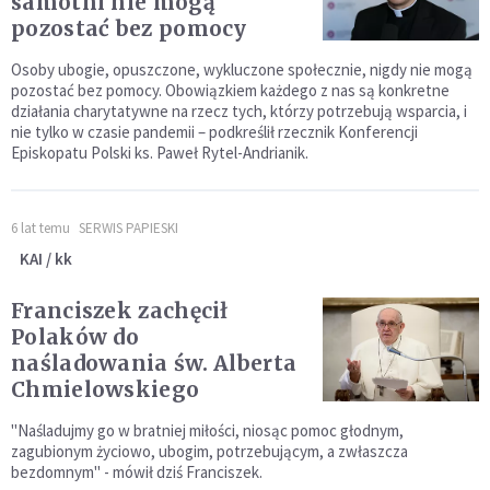
samotni nie mogą
pozostać bez pomocy
Osoby ubogie, opuszczone, wykluczone społecznie, nigdy nie mogą
pozostać bez pomocy. Obowiązkiem każdego z nas są konkretne
działania charytatywne na rzecz tych, którzy potrzebują wsparcia, i
nie tylko w czasie pandemii – podkreślił rzecznik Konferencji
Episkopatu Polski ks. Paweł Rytel-Andrianik.
6 lat temu
SERWIS PAPIESKI
KAI / kk
Franciszek zachęcił
Polaków do
naśladowania św. Alberta
Chmielowskiego
"Naśladujmy go w bratniej miłości, niosąc pomoc głodnym,
zagubionym życiowo, ubogim, potrzebującym, a zwłaszcza
bezdomnym" - mówił dziś Franciszek.