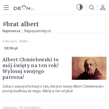
Przejdź do menu głównego
Przejdź do treści
#brat albert
Najnowsze
Najpopularniejsze
3 lata temu
WIARA
DEON.pl
Albert Chmielowski to
mój święty na ten rok!
Wylosuj swojego
patrona!
Zobacz więcej informacji o tym, kim jest święty Albert Chmielowski i
poznaj modlitwę do niego. Kliknij w ten artykuł!
4 lata temu
PO GODZINACH