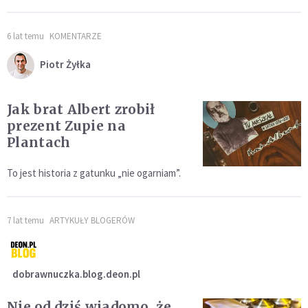
6 lat temu
KOMENTARZE
Piotr Żyłka
Jak brat Albert zrobił
prezent Zupie na
Plantach
To jest historia z gatunku „nie ogarniam”.
7 lat temu
ARTYKUŁY BLOGERÓW
dobrawnuczka.blog.deon.pl
Nie od dziś wiadomo, że