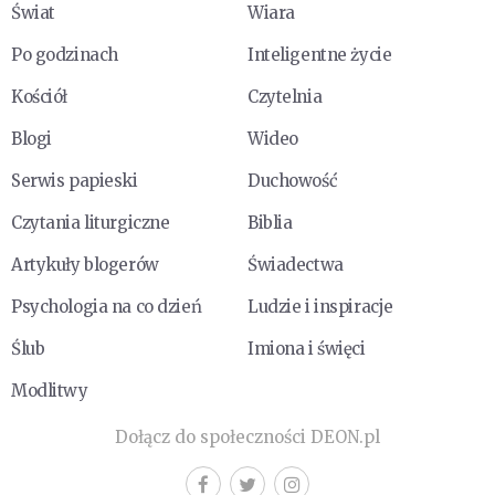
Świat
Wiara
Po godzinach
Inteligentne życie
Kościół
Czytelnia
Blogi
Wideo
Serwis papieski
Duchowość
Czytania liturgiczne
Biblia
Artykuły blogerów
Świadectwa
Psychologia na co dzień
Ludzie i inspiracje
Ślub
Imiona i święci
Modlitwy
Dołącz do społeczności DEON.pl