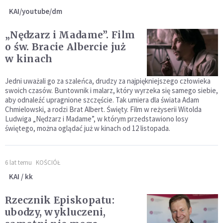
KAI/youtube/dm
„Nędzarz i Madame”. Film
o św. Bracie Albercie już
w kinach
Jedni uważali go za szaleńca, drudzy za najpiękniejszego człowieka
swoich czasów. Buntownik i malarz, który wyrzeka się samego siebie,
aby odnaleźć upragnione szczęście. Tak umiera dla świata Adam
Chmielowski, a rodzi Brat Albert. Święty. Film w reżyserii Witolda
Ludwiga „Nędzarz i Madame”, w którym przedstawiono losy
świętego, można oglądać już w kinach od 12 listopada.
6 lat temu
KOŚCIÓŁ
KAI / kk
Rzecznik Episkopatu:
ubodzy, wykluczeni,