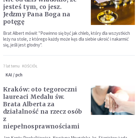
jesteś tym, co jesz.
Jedzmy Pana Boga na
potęgę
Brat Albert mówił: "Powinno się być jak chleb, który dla wszystkich
leży na stole, z którego każdy może kęs dla siebie ukroić i nakarmić
się, jeśli jest głodny".
7 lat temu
KOŚCIÓŁ
KAI / pch
Kraków: oto tegoroczni
laureaci Medalu św.
Brata Alberta za
działalność na rzecz osób
z
niepełnosprawnościami
Jan Kanty Pawluśkiewicz, Krystyna Mrugalska, ks. Stanisław Łada