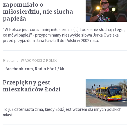
zapomniało o
miłosierdziu, nie słucha
papieża
"W Polsce jest coraz mniej miłosierdzia (...) Ludzie nie słuchają tego,
co mówi papież" - przypominamy niezwykłe słowa Jurka Owsiaka
przed przyjazdem Jana Pawła II do Polski w 2002 roku.
9 lat temu
WIADOMOŚCI Z POLSKI
facebook.com, Radio Łódź / kk
Przepiękny gest
mieszkańców Łodzi
To już czternasta zima, kiedy Łódź jest wzorem dla innych polskich
miast.