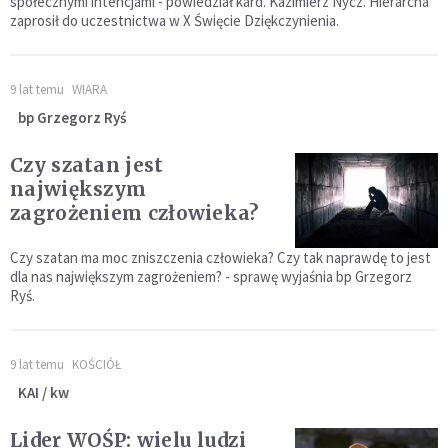
społecznymi intencjami - powiedział kard. Kazimierz Nycz. Hierarcha
zaprosił do uczestnictwa w X Święcie Dziękczynienia.
9 lat temu
WIARA
bp Grzegorz Ryś
Czy szatan jest
największym
zagrożeniem człowieka?
Czy szatan ma moc zniszczenia człowieka? Czy tak naprawdę to jest
dla nas największym zagrożeniem? - sprawę wyjaśnia bp Grzegorz
Ryś.
9 lat temu
KOŚCIÓŁ
KAI / kw
Lider WOŚP: wielu ludzi