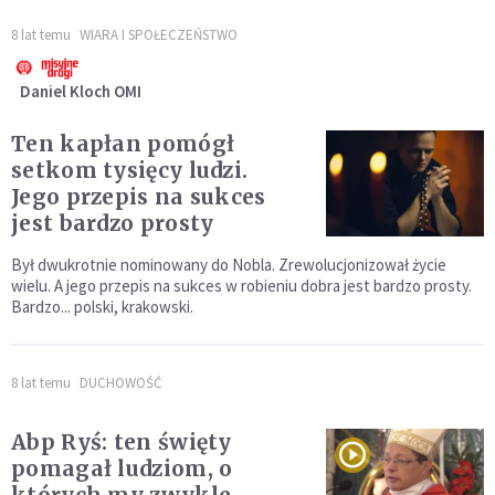
8 lat temu
WIARA I SPOŁECZEŃSTWO
Daniel Kloch OMI
Ten kapłan pomógł
setkom tysięcy ludzi.
Jego przepis na sukces
jest bardzo prosty
Był dwukrotnie nominowany do Nobla. Zrewolucjonizował życie
wielu. A jego przepis na sukces w robieniu dobra jest bardzo prosty.
Bardzo... polski, krakowski.
8 lat temu
DUCHOWOŚĆ
Abp Ryś: ten święty
pomagał ludziom, o