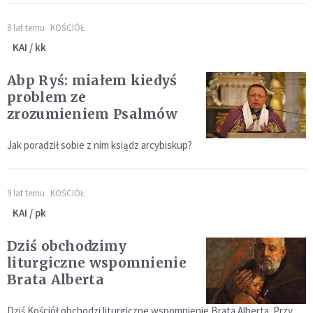
8 lat temu
KOŚCIÓŁ
KAI / kk
Abp Ryś: miałem kiedyś
problem ze
zrozumieniem Psalmów
Jak poradził sobie z nim ksiądz arcybiskup?
9 lat temu
KOŚCIÓŁ
KAI / pk
Dziś obchodzimy
liturgiczne wspomnienie
Brata Alberta
Dziś Kościół obchodzi liturgiczne wspomnienie Brata Alberta. Przy