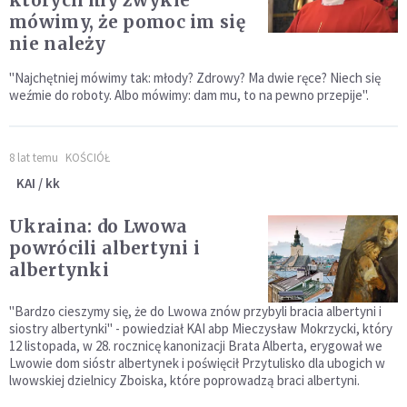
których my zwykle
mówimy, że pomoc im się
nie należy
"Najchętniej mówimy tak: młody? Zdrowy? Ma dwie ręce? Niech się
weźmie do roboty. Albo mówimy: dam mu, to na pewno przepije".
8 lat temu
KOŚCIÓŁ
KAI / kk
Ukraina: do Lwowa
powrócili albertyni i
albertynki
"Bardzo cieszymy się, że do Lwowa znów przybyli bracia albertyni i
siostry albertynki" - powiedział KAI abp Mieczysław Mokrzycki, który
12 listopada, w 28. rocznicę kanonizacji Brata Alberta, erygował we
Lwowie dom sióstr albertynek i poświęcił Przytulisko dla ubogich w
lwowskiej dzielnicy Zboiska, które poprowadzą braci albertyni.