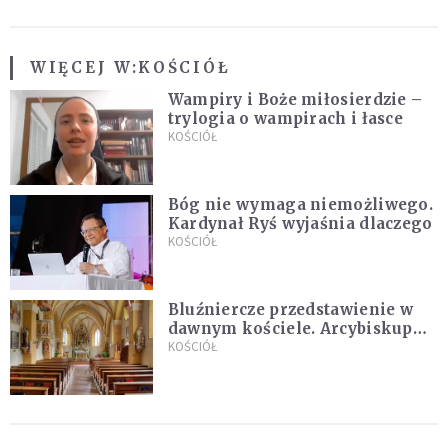
WIĘCEJ W:
KOŚCIÓŁ
Wampiry i Boże miłosierdzie –
trylogia o wampirach i łasce
KOŚCIÓŁ
Bóg nie wymaga niemożliwego.
Kardynał Ryś wyjaśnia dlaczego
KOŚCIÓŁ
Bluźniercze przedstawienie w
dawnym kościele. Arcybiskup
stanowczo reaguje
KOŚCIÓŁ