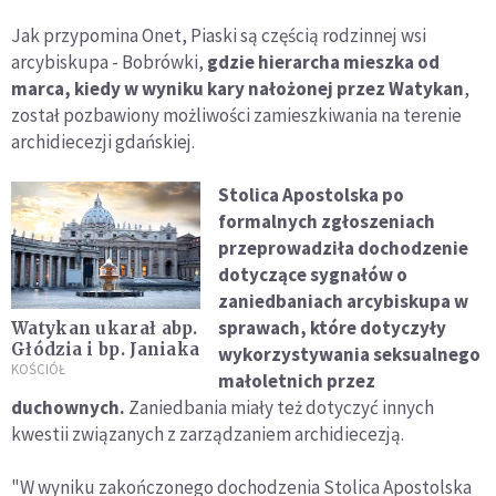
Jak przypomina Onet, Piaski są częścią rodzinnej wsi
arcybiskupa - Bobrówki,
gdzie hierarcha mieszka od
marca, kiedy w wyniku kary nałożonej przez Watykan
,
został pozbawiony możliwości zamieszkiwania na terenie
archidiecezji gdańskiej.
Stolica Apostolska po
formalnych zgłoszeniach
przeprowadziła dochodzenie
dotyczące sygnałów o
zaniedbaniach arcybiskupa w
sprawach, które dotyczyły
Watykan ukarał abp.
Głódzia i bp. Janiaka
wykorzystywania seksualnego
KOŚCIÓŁ
małoletnich przez
duchownych.
Zaniedbania miały też dotyczyć innych
kwestii związanych z zarządzaniem archidiecezją.
"W wyniku zakończonego dochodzenia Stolica Apostolska