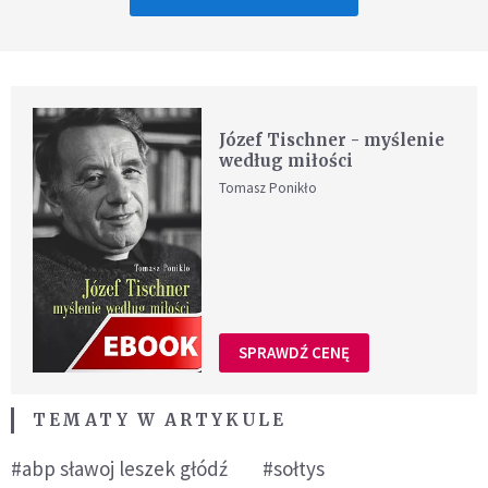
Józef Tischner - myślenie
według miłości
Tomasz Ponikło
SPRAWDŹ CENĘ
TEMATY W ARTYKULE
#abp sławoj leszek głódź
#sołtys