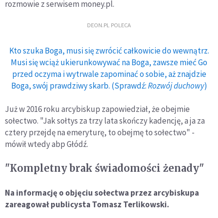
rozmowie z serwisem money.pl.
DEON.PL POLECA
Kto szuka Boga, musi się zwrócić całkowicie do wewnątrz.
Musi się wciąż ukierunkowywać na Boga, zawsze mieć Go
przed oczyma i wytrwale zapominać o sobie, aż znajdzie
Boga, swój prawdziwy skarb. (Sprawdź:
Rozwój duchowy
)
Już w 2016 roku arcybiskup zapowiedział, że obejmie
sołectwo. "Jak sołtys za trzy lata skończy kadencję, a ja za
cztery przejdę na emeryturę, to obejmę to sołectwo" -
mówił wtedy abp Głódź.
"Kompletny brak świadomości żenady"
Na informację o objęciu sołectwa przez arcybiskupa
zareagował publicysta Tomasz Terlikowski.