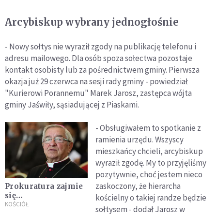
Arcybiskup wybrany jednogłośnie
- Nowy sołtys nie wyraził zgody na publikację telefonu i
adresu mailowego. Dla osób spoza sołectwa pozostaje
kontakt osobisty lub za pośrednictwem gminy. Pierwsza
okazja już 29 czerwca na sesji rady gminy - powiedział
"Kurierowi Porannemu" Marek Jarosz, zastępca wójta
gminy Jaświły, sąsiadującej z Piaskami.
- Obsługiwałem to spotkanie z
ramienia urzędu. Wszyscy
mieszkańcy chcieli, arcybiskup
wyraził zgodę. My to przyjęliśmy
pozytywnie, choć jestem nieco
zaskoczony, że hierarcha
Prokuratura zajmie
się
kościelny o takiej randze będzie
zawiadomieniami
KOŚCIÓŁ
sołtysem - dodał Jarosz w
dot. abp. Głódzia