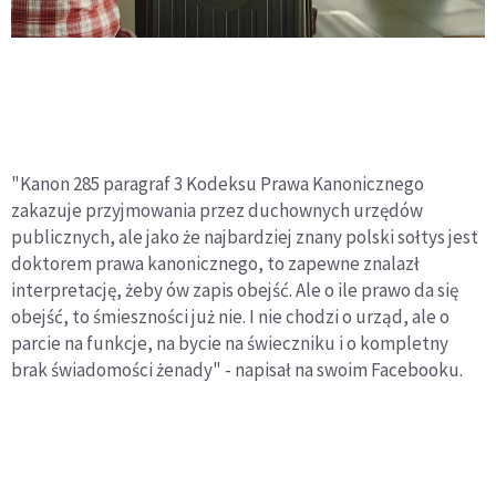
"Kanon 285 paragraf 3 Kodeksu Prawa Kanonicznego
zakazuje przyjmowania przez duchownych urzędów
publicznych, ale jako że najbardziej znany polski sołtys jest
doktorem prawa kanonicznego, to zapewne znalazł
interpretację, żeby ów zapis obejść. Ale o ile prawo da się
obejść, to śmieszności już nie. I nie chodzi o urząd, ale o
parcie na funkcje, na bycie na świeczniku i o kompletny
brak świadomości żenady" - napisał na swoim Facebooku.