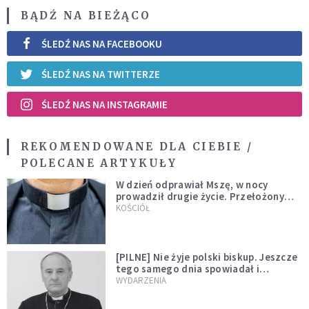
BĄDŹ NA BIEŻĄCO
ŚLEDŹ NAS NA FACEBOOKU
ŚLEDŹ NAS NA TWITTERZE
ŚLEDŹ NAS NA INSTAGRAMIE
REKOMENDOWANE DLA CIEBIE /
POLECANE ARTYKUŁY
W dzień odprawiał Mszę, w nocy
prowadził drugie życie. Przełożony
kazał mu opuścić zakon
KOŚCIÓŁ
[PILNE] Nie żyje polski biskup. Jeszcze
tego samego dnia spowiadał i
sprawował Mszę świętą
WYDARZENIA