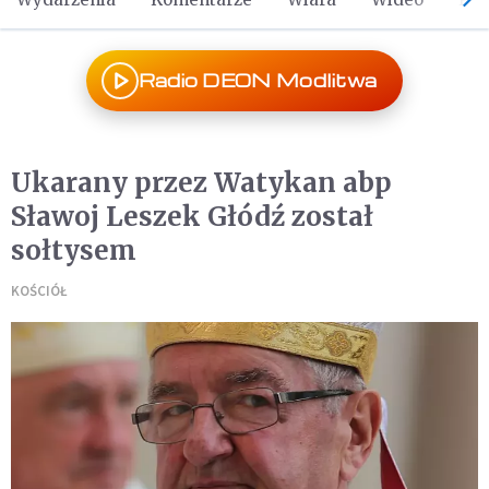
Radio DEON Modlitwa
Ukarany przez Watykan abp
Sławoj Leszek Głódź został
sołtysem
KOŚCIÓŁ