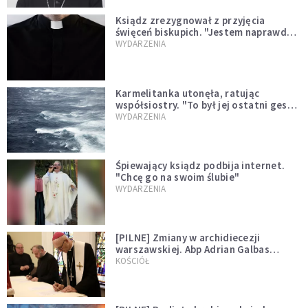
Ksiądz zrezygnował z przyjęcia
święceń biskupich. "Jestem naprawdę
niegodny"
WYDARZENIA
Karmelitanka utonęła, ratując
współsiostry. "To był jej ostatni gest
miłości"
WYDARZENIA
Śpiewający ksiądz podbija internet.
"Chcę go na swoim ślubie"
WYDARZENIA
[PILNE] Zmiany w archidiecezji
warszawskiej. Abp Adrian Galbas
wręczył dekrety nowym proboszczom
KOŚCIÓŁ