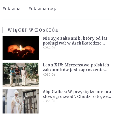
#ukraina
#ukraina-rosja
WIĘCEJ W:
KOŚCIÓŁ
Nie żyje zakonnik, który od lat
posługiwał w Archikatedrze
Warszawskiej. Już jako młody
KOŚCIÓŁ
chłopak był kościelnym
Leon XIV: Męczeństwo polskich
zakonników jest zaproszeniem
do jedności i misji całego
KOŚCIÓŁ
Kościoła
Abp Galbas: W przysiędze nie ma
słowa „rozwód”. Chodzi o to, że
„cię nie opuszczę”
KOŚCIÓŁ