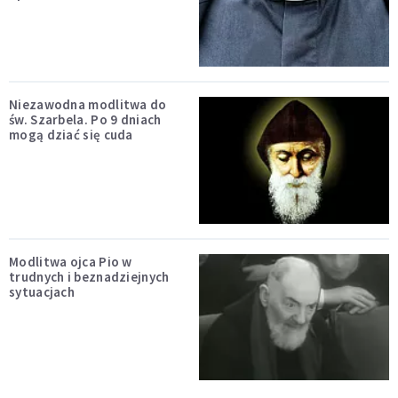
Niezawodna modlitwa do
św. Szarbela. Po 9 dniach
mogą dziać się cuda
Modlitwa ojca Pio w
trudnych i beznadziejnych
sytuacjach