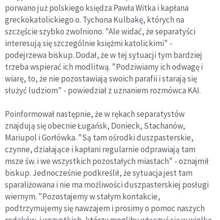
porwano już polskiego księdza Pawła Witka i kapłana
greckokatolickiego o. Tychona Kulbakę, których na
szczęście szybko zwolniono. "Ale widać, że separatyści
interesują się szczególnie księżmi katolickimi" -
podejrzewa biskup. Dodał, że w tej sytuacji tym bardziej
trzeba wspierać ich modlitwą. "Podziwiamy ich odwagę i
wiarę, to, że nie pozostawiają swoich parafii i starają się
służyć ludziom" - powiedział z uznaniem rozmówca KAI.
Poinformował następnie, że w rękach separatystów
znajdują się obecnie Ługańsk, Donieck, Stachanów,
Mariupol i Gorłówka. "Są tam ośrodki duszpasterskie,
czynne, działające i kapłani regularnie odprawiają tam
msze św. i we wszystkich pozostałych miastach" - oznajmił
biskup. Jednocześnie podkreślił, że sytuacja jest tam
sparaliżowana i nie ma możliwości duszpasterskiej posługi
wiernym. "Pozostajemy w stałym kontakcie,
podtrzymujemy się nawzajem i prosimy o pomoc naszych
rodaków, i wszystkich, którzy mogliby włączyć się w wielką