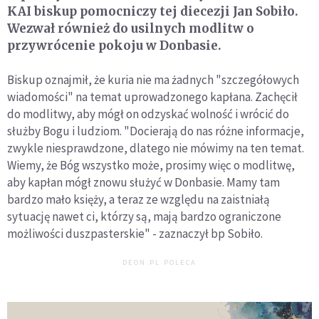
KAI biskup pomocniczy tej diecezji Jan Sobiło.
Wezwał również do usilnych modlitw o
przywrócenie pokoju w Donbasie.
Biskup oznajmił, że kuria nie ma żadnych "szczegółowych
wiadomości" na temat uprowadzonego kapłana. Zachęcił
do modlitwy, aby mógł on odzyskać wolność i wrócić do
służby Bogu i ludziom. "Docierają do nas różne informacje,
zwykle niesprawdzone, dlatego nie mówimy na ten temat.
Wiemy, że Bóg wszystko może, prosimy więc o modlitwę,
aby kapłan mógł znowu służyć w Donbasie. Mamy tam
bardzo mało księży, a teraz ze względu na zaistniałą
sytuację nawet ci, którzy są, mają bardzo ograniczone
możliwości duszpasterskie" - zaznaczył bp Sobiło.
DEON.PL POLECA