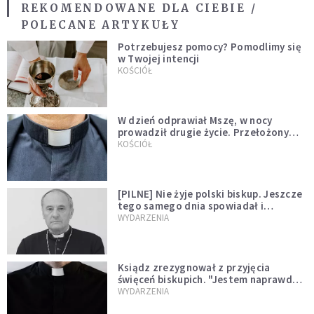
REKOMENDOWANE DLA CIEBIE /
POLECANE ARTYKUŁY
Potrzebujesz pomocy? Pomodlimy się
w Twojej intencji
KOŚCIÓŁ
W dzień odprawiał Mszę, w nocy
prowadził drugie życie. Przełożony
kazał mu opuścić zakon
KOŚCIÓŁ
[PILNE] Nie żyje polski biskup. Jeszcze
tego samego dnia spowiadał i
sprawował Mszę świętą
WYDARZENIA
Ksiądz zrezygnował z przyjęcia
święceń biskupich. "Jestem naprawdę
niegodny"
WYDARZENIA