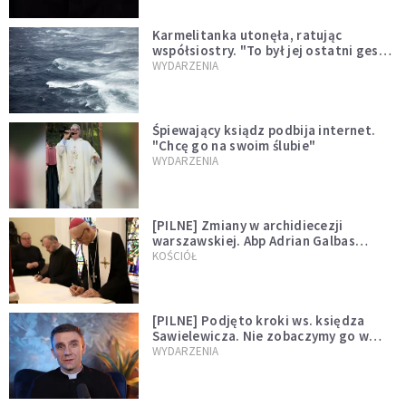
Karmelitanka utonęła, ratując
współsiostry. "To był jej ostatni gest
miłości"
WYDARZENIA
Śpiewający ksiądz podbija internet.
"Chcę go na swoim ślubie"
WYDARZENIA
[PILNE] Zmiany w archidiecezji
warszawskiej. Abp Adrian Galbas
wręczył dekrety nowym proboszczom
KOŚCIÓŁ
[PILNE] Podjęto kroki ws. księdza
Sawielewicza. Nie zobaczymy go w
mediach
WYDARZENIA