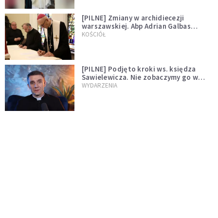
[PILNE] Zmiany w archidiecezji
warszawskiej. Abp Adrian Galbas
wręczył dekrety nowym proboszczom
KOŚCIÓŁ
[PILNE] Podjęto kroki ws. księdza
Sawielewicza. Nie zobaczymy go w
mediach
WYDARZENIA