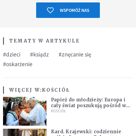
WSPOMÓŻ NAS
TEMATY W ARTYKULE
#dzieci
#ksiądz
#znęcanie się
#oskarżenie
WIĘCEJ W:
KOŚCIÓŁ
Papież do młodzieży: Europa i
cały świat poszukują pośród was
nowych świętych
KOŚCIÓŁ
Kard. Krajewski: codziennie