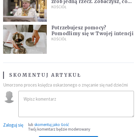
zrób jedną rzecz. Zobaczysz, co
stanie się z twoim życiem
KOŚCIÓŁ
Potrzebujesz pomocy?
Pomodlimy się w Twojej intencji
KOŚCIÓŁ
SKOMENTUJ ARTYKUŁ
Umorzono proces księdza oskarżonego o znęcanie się nad dziećmi
Zaloguj się
lub
skomentuj jako Gość
Twój komentarz będzie moderowany