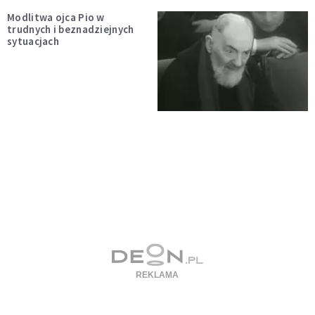
Modlitwa ojca Pio w
trudnych i beznadziejnych
sytuacjach