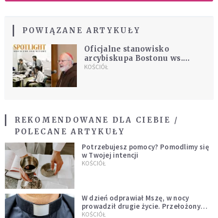
POWIĄZANE ARTYKUŁY
Oficjalne stanowisko
arcybiskupa Bostonu ws.
"Spotlight"
KOŚCIÓŁ
REKOMENDOWANE DLA CIEBIE /
POLECANE ARTYKUŁY
Potrzebujesz pomocy? Pomodlimy się
w Twojej intencji
KOŚCIÓŁ
W dzień odprawiał Mszę, w nocy
prowadził drugie życie. Przełożony
kazał mu opuścić zakon
KOŚCIÓŁ