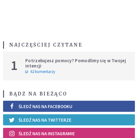
NAJCZĘŚCIEJ CZYTANE
1
Potrzebujesz pomocy? Pomodlimy się w Twojej
intencji
62 komentarzy
BĄDŹ NA BIEŻĄCO
ŚLEDŹ NAS NA FACEBOOKU
ŚLEDŹ NAS NA TWITTERZE
ŚLEDŹ NAS NA INSTAGRAMIE