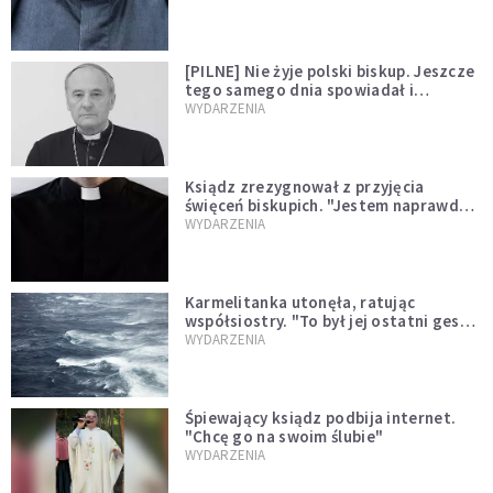
[PILNE] Nie żyje polski biskup. Jeszcze
tego samego dnia spowiadał i
sprawował Mszę świętą
WYDARZENIA
Ksiądz zrezygnował z przyjęcia
święceń biskupich. "Jestem naprawdę
niegodny"
WYDARZENIA
Karmelitanka utonęła, ratując
współsiostry. "To był jej ostatni gest
miłości"
WYDARZENIA
Śpiewający ksiądz podbija internet.
"Chcę go na swoim ślubie"
WYDARZENIA