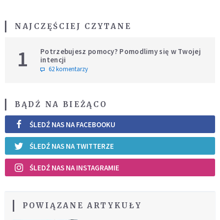
NAJCZĘŚCIEJ CZYTANE
1
Potrzebujesz pomocy? Pomodlimy się w Twojej
intencji
62 komentarzy
BĄDŹ NA BIEŻĄCO
ŚLEDŹ NAS NA FACEBOOKU
ŚLEDŹ NAS NA TWITTERZE
ŚLEDŹ NAS NA INSTAGRAMIE
POWIĄZANE ARTYKUŁY