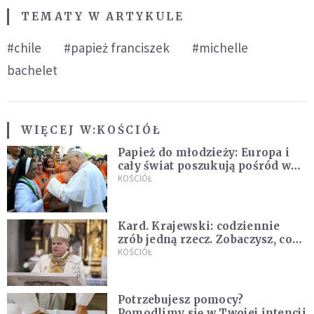
TEMATY W ARTYKULE
#chile
#papież franciszek
#michelle
bachelet
WIĘCEJ W:
KOŚCIÓŁ
Papież do młodzieży: Europa i
cały świat poszukują pośród was
nowych świętych
KOŚCIÓŁ
Kard. Krajewski: codziennie
zrób jedną rzecz. Zobaczysz, co
stanie się z twoim życiem
KOŚCIÓŁ
Potrzebujesz pomocy?
Pomodlimy się w Twojej intencji