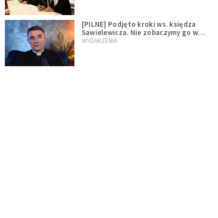
[PILNE] Podjęto kroki ws. księdza
Sawielewicza. Nie zobaczymy go w
mediach
WYDARZENIA