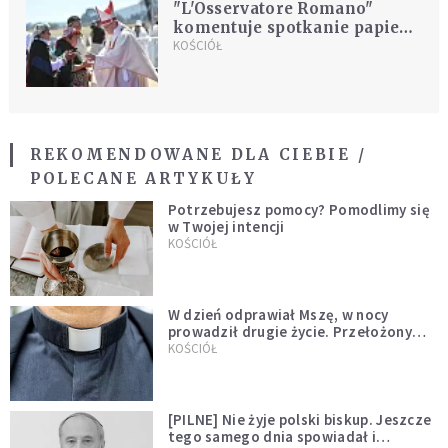
"L'Osservatore Romano"
komentuje spotkanie papieża
z ofiarami nadużyć
KOŚCIÓŁ
seksualnych w Chile
REKOMENDOWANE DLA CIEBIE /
POLECANE ARTYKUŁY
Potrzebujesz pomocy? Pomodlimy się
w Twojej intencji
KOŚCIÓŁ
W dzień odprawiał Mszę, w nocy
prowadził drugie życie. Przełożony
kazał mu opuścić zakon
KOŚCIÓŁ
[PILNE] Nie żyje polski biskup. Jeszcze
tego samego dnia spowiadał i