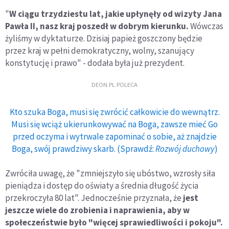
"
W ciągu trzydziestu lat, jakie upłynęły od wizyty Jana
Pawła II, nasz kraj poszedł w dobrym kierunku.
Wówczas
żyliśmy w dyktaturze. Dzisiaj papież goszczony będzie
przez kraj w pełni demokratyczny, wolny, szanujący
konstytucję i prawo" - dodała była już prezydent.
DEON.PL POLECA
Kto szuka Boga, musi się zwrócić całkowicie do wewnątrz.
Musi się wciąż ukierunkowywać na Boga, zawsze mieć Go
przed oczyma i wytrwale zapominać o sobie, aż znajdzie
Boga, swój prawdziwy skarb. (Sprawdź:
Rozwój duchowy
)
Zwróciła uwagę, że "zmniejszyło się ubóstwo, wzrosły siła
pieniądza i dostęp do oświaty a średnia długość życia
przekroczyła 80 lat". Jednocześnie przyznała, że
jest
jeszcze wiele do zrobienia i naprawienia, aby w
społeczeństwie było "więcej sprawiedliwości i pokoju".