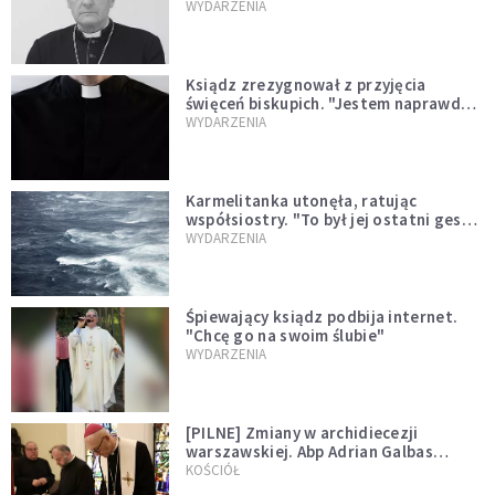
sprawował Mszę świętą
WYDARZENIA
Ksiądz zrezygnował z przyjęcia
święceń biskupich. "Jestem naprawdę
niegodny"
WYDARZENIA
Karmelitanka utonęła, ratując
współsiostry. "To był jej ostatni gest
miłości"
WYDARZENIA
Śpiewający ksiądz podbija internet.
"Chcę go na swoim ślubie"
WYDARZENIA
[PILNE] Zmiany w archidiecezji
warszawskiej. Abp Adrian Galbas
wręczył dekrety nowym proboszczom
KOŚCIÓŁ