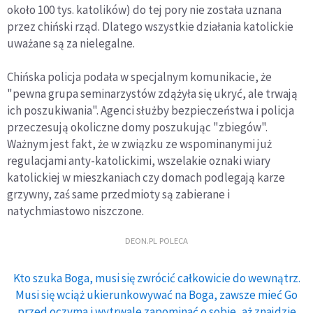
około 100 tys. katolików) do tej pory nie została uznana
przez chiński rząd. Dlatego wszystkie działania katolickie
uważane są za nielegalne.
Chińska policja podała w specjalnym komunikacie, że
"pewna grupa seminarzystów zdążyła się ukryć, ale trwają
ich poszukiwania". Agenci służby bezpieczeństwa i policja
przeczesują okoliczne domy poszukując "zbiegów".
Ważnym jest fakt, że w związku ze wspominanymi już
regulacjami anty-katolickimi, wszelakie oznaki wiary
katolickiej w mieszkaniach czy domach podlegają karze
grzywny, zaś same przedmioty są zabierane i
natychmiastowo niszczone.
DEON.PL POLECA
Kto szuka Boga, musi się zwrócić całkowicie do wewnątrz.
Musi się wciąż ukierunkowywać na Boga, zawsze mieć Go
przed oczyma i wytrwale zapominać o sobie, aż znajdzie