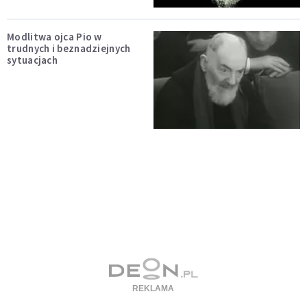
Modlitwa ojca Pio w
trudnych i beznadziejnych
sytuacjach