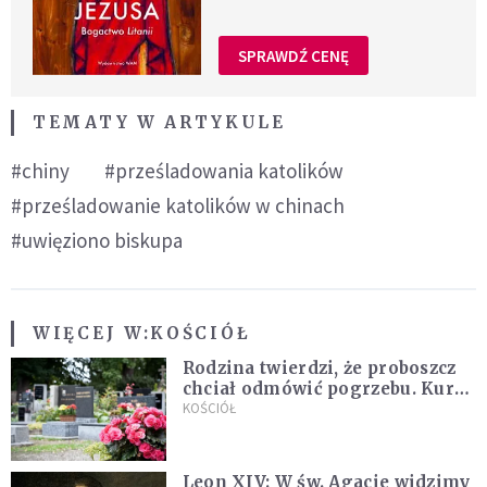
SPRAWDŹ CENĘ
TEMATY W ARTYKULE
#chiny
#prześladowania katolików
#prześladowanie katolików w chinach
#uwięziono biskupa
WIĘCEJ W:
KOŚCIÓŁ
Rodzina twierdzi, że proboszcz
chciał odmówić pogrzebu. Kuria
zapowiada wyjaśnienia
KOŚCIÓŁ
Leon XIV: W św. Agacie widzimy