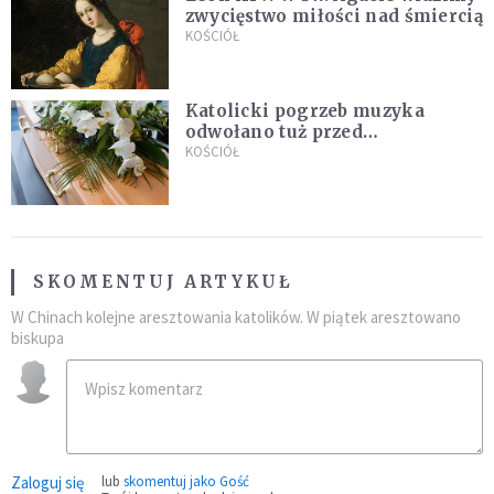
zwycięstwo miłości nad śmiercią
KOŚCIÓŁ
Katolicki pogrzeb muzyka
odwołano tuż przed
uroczystością. Powodem była
KOŚCIÓŁ
przynależność do masonerii
SKOMENTUJ ARTYKUŁ
W Chinach kolejne aresztowania katolików. W piątek aresztowano
biskupa
Zaloguj się
lub
skomentuj jako Gość