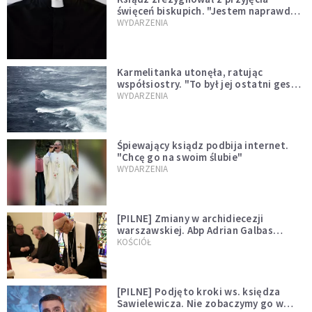
święceń biskupich. "Jestem naprawdę
niegodny"
WYDARZENIA
Karmelitanka utonęła, ratując
współsiostry. "To był jej ostatni gest
miłości"
WYDARZENIA
Śpiewający ksiądz podbija internet.
"Chcę go na swoim ślubie"
WYDARZENIA
[PILNE] Zmiany w archidiecezji
warszawskiej. Abp Adrian Galbas
wręczył dekrety nowym proboszczom
KOŚCIÓŁ
[PILNE] Podjęto kroki ws. księdza
Sawielewicza. Nie zobaczymy go w