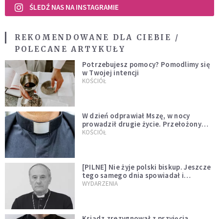
ŚLEDŹ NAS NA INSTAGRAMIE
REKOMENDOWANE DLA CIEBIE /
POLECANE ARTYKUŁY
Potrzebujesz pomocy? Pomodlimy się
w Twojej intencji
KOŚCIÓŁ
W dzień odprawiał Mszę, w nocy
prowadził drugie życie. Przełożony
kazał mu opuścić zakon
KOŚCIÓŁ
[PILNE] Nie żyje polski biskup. Jeszcze
tego samego dnia spowiadał i
sprawował Mszę świętą
WYDARZENIA
Ksiądz zrezygnował z przyjęcia