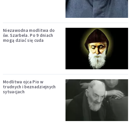
Niezawodna modlitwa do
św. Szarbela. Po 9 dniach
mogą dziać się cuda
Modlitwa ojca Pio w
trudnych i beznadziejnych
sytuacjach