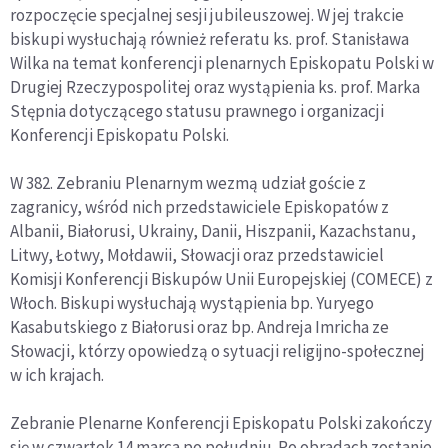
rozpoczęcie specjalnej sesji jubileuszowej. W jej trakcie
biskupi wysłuchają również referatu ks. prof. Stanisława
Wilka na temat konferencji plenarnych Episkopatu Polski w
Drugiej Rzeczypospolitej oraz wystąpienia ks. prof. Marka
Stępnia dotyczącego statusu prawnego i organizacji
Konferencji Episkopatu Polski.
W 382. Zebraniu Plenarnym wezmą udział goście z
zagranicy, wśród nich przedstawiciele Episkopatów z
Albanii, Białorusi, Ukrainy, Danii, Hiszpanii, Kazachstanu,
Litwy, Łotwy, Mołdawii, Słowacji oraz przedstawiciel
Komisji Konferencji Biskupów Unii Europejskiej (COMECE) z
Włoch. Biskupi wysłuchają wystąpienia bp. Yuryego
Kasabutskiego z Białorusi oraz bp. Andreja Imricha ze
Słowacji, którzy opowiedzą o sytuacji religijno-społecznej
w ich krajach.
Zebranie Plenarne Konferencji Episkopatu Polski zakończy
się w czwartek 14 marca po południu. Po obradach zostanie