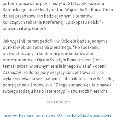
potem opracowane przez Instytut Statystyki Kościoła
Katolickiego, przez ks. dyrektora Wojciecha Sadłonia. On to
dzisiaj przedstawi i to będzie jednym z tematów
kończących zebranie Konferencji Episkopatu Polski" -
powiedział abp Gądecki.
Jak wyjaśnił, temat pedofilii w Kościele będzie jednym z
punktów obrad zebrania plenarnego. "Po spotkaniu
przewodniczących konferencji episkopatów albo
reprezentantów z Ojcem Świętym Franciszkiem (ten
temat) nabrał w pewnym sensie innego światła" - ocenił.
Zaznaczył, że do tej pory wszyscy koncentrowali się na
wykorzystywaniu seksualnym osób małoletnich w Kościele,
pomijając inne środowiska. "Z tego starano się ukuć nawet
swojego rodzaju hasło i stereotyp" - stwierdził hierarcha.
DEON.PL POLECA
Kto szuka Boga, musi się zwrócić całkowicie do wewnątrz.