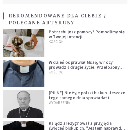
REKOMENDOWANE DLA CIEBIE /
POLECANE ARTYKUŁY
Potrzebujesz pomocy? Pomodlimy się
w Twojej intencji
KOŚCIÓŁ
W dzień odprawiał Mszę, w nocy
prowadził drugie życie. Przełożony
kazał mu opuścić zakon
KOŚCIÓŁ
[PILNE] Nie żyje polski biskup. Jeszcze
tego samego dnia spowiadał i
sprawował Mszę świętą
WYDARZENIA
Ksiądz zrezygnował z przyjęcia
święceń biskupich. "Jestem naprawdę