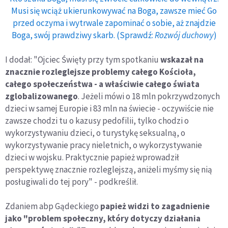
Musi się wciąż ukierunkowywać na Boga, zawsze mieć Go
przed oczyma i wytrwale zapominać o sobie, aż znajdzie
Boga, swój prawdziwy skarb. (Sprawdź:
Rozwój duchowy
)
I dodał: "Ojciec Święty przy tym spotkaniu
wskazał na
znacznie rozleglejsze problemy całego Kościoła,
całego społeczeństwa - a właściwie całego świata
zglobalizowanego
. Jeżeli mówi o 18 mln pokrzywdzonych
dzieci w samej Europie i 83 mln na świecie - oczywiście nie
zawsze chodzi tu o kazusy pedofilii, tylko chodzi o
wykorzystywaniu dzieci, o turystykę seksualną, o
wykorzystywanie pracy nieletnich, o wykorzystywanie
dzieci w wojsku. Praktycznie papież wprowadził
perspektywę znacznie rozleglejszą, aniżeli myśmy się nią
posługiwali do tej pory" - podkreślił.
Zdaniem abp Gądeckiego
papież widzi to zagadnienie
jako "problem społeczny, który dotyczy działania