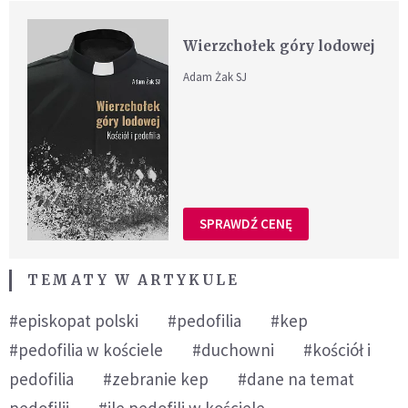
Wierzchołek góry lodowej
Adam Żak SJ
SPRAWDŹ CENĘ
TEMATY W ARTYKULE
#episkopat polski
#pedofilia
#kep
#pedofilia w kościele
#duchowni
#kościół i
pedofilia
#zebranie kep
#dane na temat
pedofilii
#ile pedofili w kościele