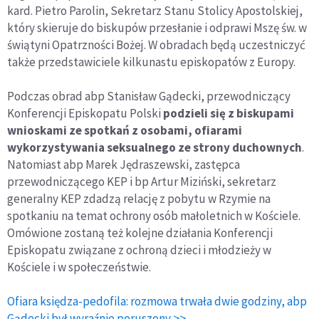
kard. Pietro Parolin, Sekretarz Stanu Stolicy Apostolskiej,
który skieruje do biskupów przesłanie i odprawi Mszę św. w
świątyni Opatrzności Bożej. W obradach będą uczestniczyć
także przedstawiciele kilkunastu episkopatów z Europy.
Podczas obrad abp Stanisław Gądecki, przewodniczący
Konferencji Episkopatu Polski
podzieli się z biskupami
wnioskami ze spotkań z osobami, ofiarami
wykorzystywania seksualnego ze strony duchownych
.
Natomiast abp Marek Jędraszewski, zastępca
przewodniczącego KEP i bp Artur Miziński, sekretarz
generalny KEP zdadzą relację z pobytu w Rzymie na
spotkaniu na temat ochrony osób małoletnich w Kościele.
Omówione zostaną też kolejne działania Konferencji
Episkopatu związane z ochroną dzieci i młodzieży w
Kościele i w społeczeństwie.
Ofiara księdza-pedofila: rozmowa trwała dwie godziny, abp
Gądecki był wyraźnie poruszony >>