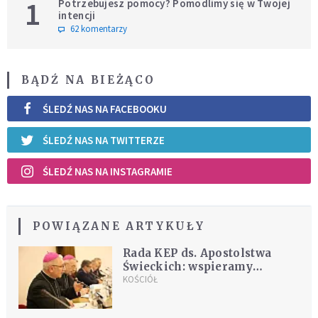
1
Potrzebujesz pomocy? Pomodlimy się w Twojej
intencji
62 komentarzy
BĄDŹ NA BIEŻĄCO
ŚLEDŹ NAS NA FACEBOOKU
ŚLEDŹ NAS NA TWITTERZE
ŚLEDŹ NAS NA INSTAGRAMIE
POWIĄZANE ARTYKUŁY
Rada KEP ds. Apostolstwa
Świeckich: wspieramy
rodziców w walce o ochronę
KOŚCIÓŁ
ich dzieci