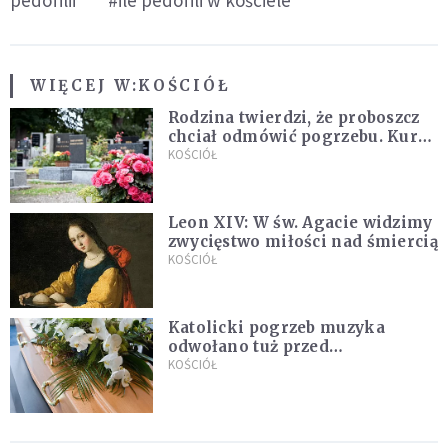
WIĘCEJ W:
KOŚCIÓŁ
Rodzina twierdzi, że proboszcz
chciał odmówić pogrzebu. Kuria
zapowiada wyjaśnienia
KOŚCIÓŁ
Leon XIV: W św. Agacie widzimy
zwycięstwo miłości nad śmiercią
KOŚCIÓŁ
Katolicki pogrzeb muzyka
odwołano tuż przed
uroczystością. Powodem była
KOŚCIÓŁ
przynależność do masonerii