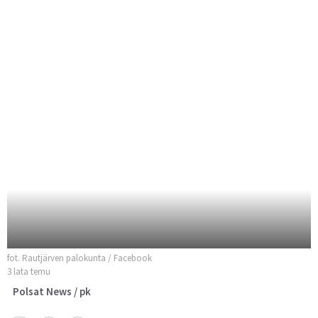
fot. Rautjärven palokunta / Facebook
3 lata temu
Polsat News / pk