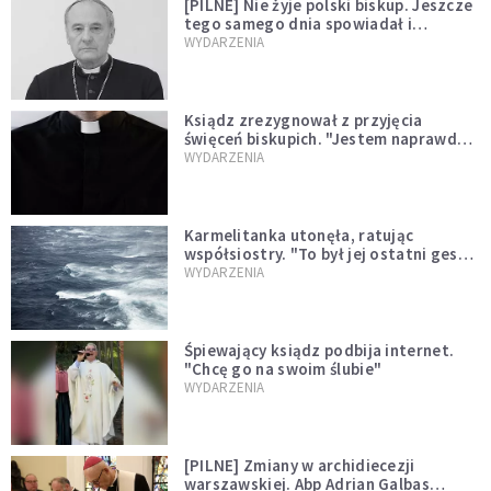
[PILNE] Nie żyje polski biskup. Jeszcze
tego samego dnia spowiadał i
sprawował Mszę świętą
WYDARZENIA
Ksiądz zrezygnował z przyjęcia
święceń biskupich. "Jestem naprawdę
niegodny"
WYDARZENIA
Karmelitanka utonęła, ratując
współsiostry. "To był jej ostatni gest
miłości"
WYDARZENIA
Śpiewający ksiądz podbija internet.
"Chcę go na swoim ślubie"
WYDARZENIA
[PILNE] Zmiany w archidiecezji
warszawskiej. Abp Adrian Galbas