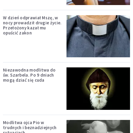
W dzień odprawiał Mszę, w
nocy prowadził drugie życie.
Przełożony kazał mu
opuścić zakon
Niezawodna modlitwa do
św. Szarbela. Po 9 dniach
mogą dziać się cuda
Modlitwa ojca Pio w
trudnych i beznadziejnych
sytuacjach