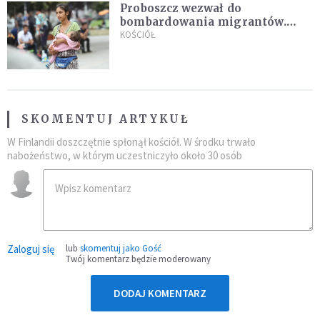
Proboszcz wezwał do
bombardowania migrantów.
"Masowy ogień przeciwko
KOŚCIÓŁ
najeźdźcom!"
SKOMENTUJ ARTYKUŁ
W Finlandii doszczętnie spłonął kościół. W środku trwało
nabożeństwo, w którym uczestniczyło około 30 osób
Zaloguj się
lub
skomentuj jako Gość
Twój komentarz będzie moderowany
DODAJ KOMENTARZ