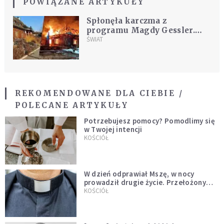
POWIĄZANE ARTYKUŁY
Spłonęła karczma z
programu Magdy Gessler.
"Straty są ogromne"
ŚWIAT
REKOMENDOWANE DLA CIEBIE /
POLECANE ARTYKUŁY
Potrzebujesz pomocy? Pomodlimy się
w Twojej intencji
KOŚCIÓŁ
W dzień odprawiał Mszę, w nocy
prowadził drugie życie. Przełożony
kazał mu opuścić zakon
KOŚCIÓŁ