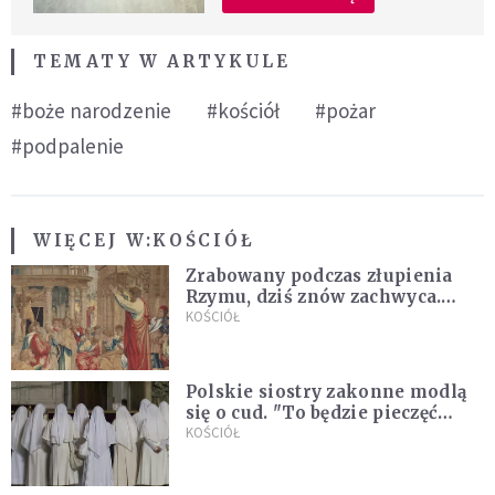
TEMATY W ARTYKULE
#boże narodzenie
#kościół
#pożar
#podpalenie
WIĘCEJ W:
KOŚCIÓŁ
Zrabowany podczas złupienia
Rzymu, dziś znów zachwyca.
Wyjątkowy arras w Castel
KOŚCIÓŁ
Gandolfo
Polskie siostry zakonne modlą
się o cud. "To będzie pieczęć
Pana Boga dla naszej wiary"
KOŚCIÓŁ