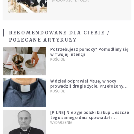
rzeźni; będzie krytyczny
WIADOMOŚCI Z POLSKI
REKOMENDOWANE DLA CIEBIE /
POLECANE ARTYKUŁY
Potrzebujesz pomocy? Pomodlimy się
w Twojej intencji
KOŚCIÓŁ
W dzień odprawiał Mszę, w nocy
prowadził drugie życie. Przełożony
kazał mu opuścić zakon
KOŚCIÓŁ
[PILNE] Nie żyje polski biskup. Jeszcze
tego samego dnia spowiadał i
sprawował Mszę świętą
WYDARZENIA