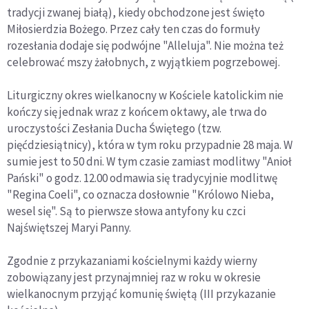
tradycji zwanej białą), kiedy obchodzone jest święto
Miłosierdzia Bożego. Przez cały ten czas do formuły
rozesłania dodaje się podwójne "Alleluja". Nie można też
celebrować mszy żałobnych, z wyjątkiem pogrzebowej.
Liturgiczny okres wielkanocny w Kościele katolickim nie
kończy się jednak wraz z końcem oktawy, ale trwa do
uroczystości Zesłania Ducha Świętego (tzw.
pięćdziesiątnicy), która w tym roku przypadnie 28 maja. W
sumie jest to 50 dni. W tym czasie zamiast modlitwy "Anioł
Pański" o godz. 12.00 odmawia się tradycyjnie modlitwę
"Regina Coeli", co oznacza dosłownie "Królowo Nieba,
wesel się". Są to pierwsze słowa antyfony ku czci
Najświętszej Maryi Panny.
Zgodnie z przykazaniami kościelnymi każdy wierny
zobowiązany jest przynajmniej raz w roku w okresie
wielkanocnym przyjąć komunię świętą (III przykazanie