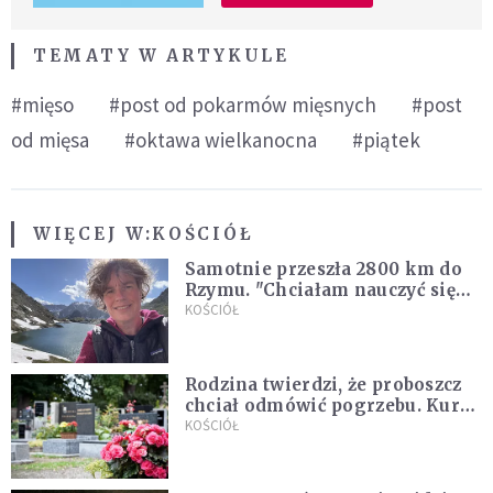
TEMATY W ARTYKULE
#mięso
#post od pokarmów mięsnych
#post
od mięsa
#oktawa wielkanocna
#piątek
WIĘCEJ W:
KOŚCIÓŁ
Samotnie przeszła 2800 km do
Rzymu. "Chciałam nauczyć się
ufać Bogu"
KOŚCIÓŁ
Rodzina twierdzi, że proboszcz
chciał odmówić pogrzebu. Kuria
zapowiada wyjaśnienia
KOŚCIÓŁ