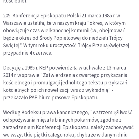
kościelne).
205. Konferencja Episkopatu Polski 21 marca 1985 r. w
Warszawie ustaliła, że w naszym kraju "okres, w którym
obowiązuje czas wielkanocnej komunii św., obejmować
będzie okres od Środy Popielcowej do niedzieli Trójcy
Świętej". W tym roku uroczystość Trójcy Przenajświętszej
przypadnie 4 czerwca.
Decyzję z 1985 r. KEP potwierdziła w uchwale z 13 marca
2014 r. w sprawie "Zatwierdzenia czwartego przykazania
kościelnego i promulgacji jednolitego tekstu przykazań
kościelnych po ich nowelizacji wraz z wykładnią" -
przekazało PAP biuro prasowe Episkopatu.
Według Kodeksu prawa kanonicznego, "wstrzemięźliwość
od spożywania mięsa lub innych pokarmów, zgodnie z
zarządzeniem Konferencji Episkopatu, należy zachowywać
we wszystkie piątki całego roku, chyba że w danym dniu