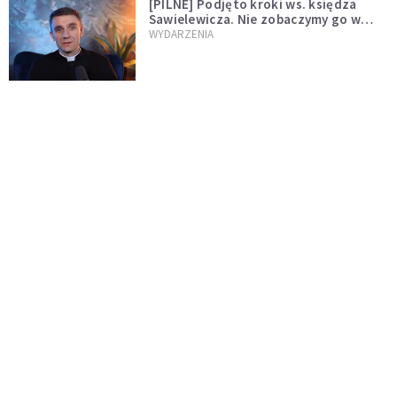
[PILNE] Podjęto kroki ws. księdza
Sawielewicza. Nie zobaczymy go w
mediach
WYDARZENIA