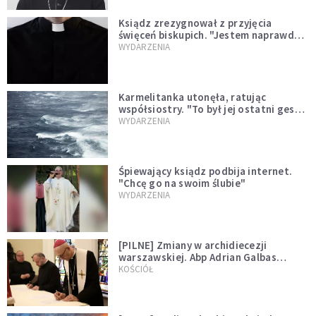
Ksiądz zrezygnował z przyjęcia
święceń biskupich. "Jestem naprawdę
niegodny"
WYDARZENIA
Karmelitanka utonęła, ratując
współsiostry. "To był jej ostatni gest
miłości"
WYDARZENIA
Śpiewający ksiądz podbija internet.
"Chcę go na swoim ślubie"
WYDARZENIA
[PILNE] Zmiany w archidiecezji
warszawskiej. Abp Adrian Galbas
wręczył dekrety nowym proboszczom
KOŚCIÓŁ