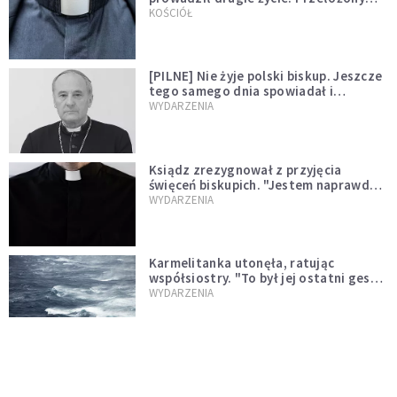
kazał mu opuścić zakon
KOŚCIÓŁ
[PILNE] Nie żyje polski biskup. Jeszcze
tego samego dnia spowiadał i
sprawował Mszę świętą
WYDARZENIA
Ksiądz zrezygnował z przyjęcia
święceń biskupich. "Jestem naprawdę
niegodny"
WYDARZENIA
Karmelitanka utonęła, ratując
współsiostry. "To był jej ostatni gest
miłości"
WYDARZENIA
Śpiewający ksiądz podbija internet.
"Chcę go na swoim ślubie"
WYDARZENIA