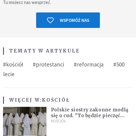
Tu możesz nas wesprzeć.
WSPOMÓŻ NAS
TEMATY W ARTYKULE
#kościół
#protestanci
#reformacja
#500
lecie
WIĘCEJ W:
KOŚCIÓŁ
Polskie siostry zakonne modlą
się o cud. "To będzie pieczęć
Pana Boga dla naszej wiary"
KOŚCIÓŁ