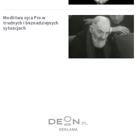
Modlitwa ojca Pio w
trudnych i beznadziejnych
sytuacjach