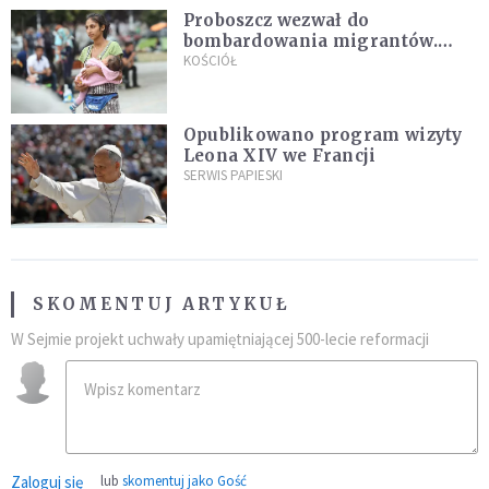
Proboszcz wezwał do
bombardowania migrantów.
"Masowy ogień przeciwko
KOŚCIÓŁ
najeźdźcom!"
Opublikowano program wizyty
Leona XIV we Francji
SERWIS PAPIESKI
SKOMENTUJ ARTYKUŁ
W Sejmie projekt uchwały upamiętniającej 500-lecie reformacji
Zaloguj się
lub
skomentuj jako Gość