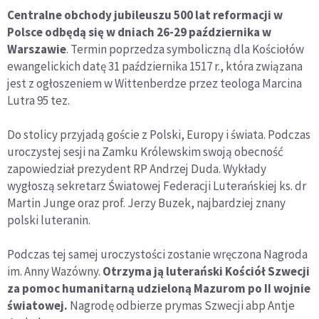
Centralne obchody jubileuszu 500 lat reformacji w
Polsce odbędą się w dniach 26-29 października w
Warszawie
. Termin poprzedza symboliczną dla Kościołów
ewangelickich datę 31 października 1517 r., która związana
jest z ogłoszeniem w Wittenberdze przez teologa Marcina
Lutra 95 tez.
Do stolicy przyjadą goście z Polski, Europy i świata. Podczas
uroczystej sesji na Zamku Królewskim swoją obecność
zapowiedział prezydent RP Andrzej Duda. Wykłady
wygłoszą sekretarz Światowej Federacji Luterańskiej ks. dr
Martin Junge oraz prof. Jerzy Buzek, najbardziej znany
polski luteranin.
Podczas tej samej uroczystości zostanie wręczona Nagroda
im. Anny Wazówny.
Otrzyma ją luterański Kościół Szwecji
za pomoc humanitarną udzieloną Mazurom po II wojnie
światowej.
Nagrodę odbierze prymas Szwecji abp Antje