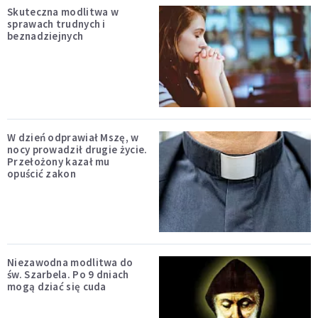
Skuteczna modlitwa w
sprawach trudnych i
beznadziejnych
W dzień odprawiał Mszę, w
nocy prowadził drugie życie.
Przełożony kazał mu
opuścić zakon
Niezawodna modlitwa do
św. Szarbela. Po 9 dniach
mogą dziać się cuda