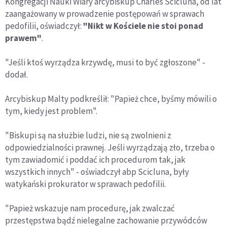
Kongregacji Nauki Wiary arcybiskup Charles Scicluna, od lat
zaangażowany w prowadzenie postępowań w sprawach
pedofilii, oświadczył:
"Nikt w Kościele nie stoi ponad
prawem"
.
"Jeśli ktoś wyrządza krzywdę, musi to być zgłoszone" -
dodał.
Arcybiskup Malty podkreślił: "Papież chce, byśmy mówili o
tym, kiedy jest problem".
"Biskupi są na służbie ludzi, nie są zwolnieni z
odpowiedzialności prawnej. Jeśli wyrządzają zło, trzeba o
tym zawiadomić i poddać ich procedurom tak, jak
wszystkich innych" - oświadczył abp Scicluna, były
watykański prokurator w sprawach pedofilii.
"Papież wskazuje nam procedurę, jak zwalczać
przestępstwa bądź nielegalne zachowanie przywódców