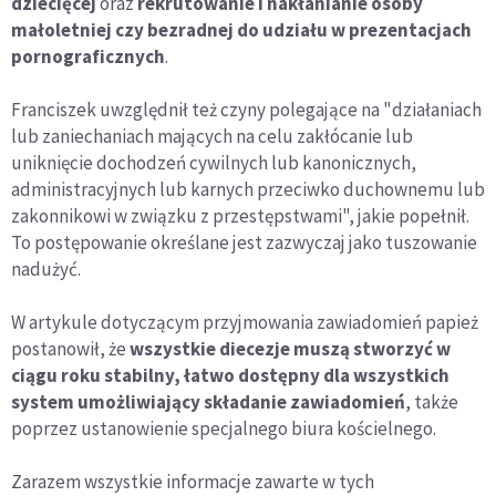
dziecięcej
oraz
rekrutowanie i nakłanianie osoby
małoletniej czy bezradnej do udziału w prezentacjach
pornograficznych
.
Franciszek uwzględnił też czyny polegające na "działaniach
lub zaniechaniach mających na celu zakłócanie lub
uniknięcie dochodzeń cywilnych lub kanonicznych,
administracyjnych lub karnych przeciwko duchownemu lub
zakonnikowi w związku z przestępstwami", jakie popełnił.
To postępowanie określane jest zazwyczaj jako tuszowanie
nadużyć.
W artykule dotyczącym przyjmowania zawiadomień papież
postanowił, że
wszystkie diecezje muszą stworzyć w
ciągu roku stabilny, łatwo dostępny dla wszystkich
system umożliwiający składanie zawiadomień
, także
poprzez ustanowienie specjalnego biura kościelnego.
Zarazem wszystkie informacje zawarte w tych