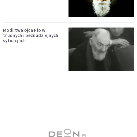
Modlitwa ojca Pio w
trudnych i beznadziejnych
sytuacjach