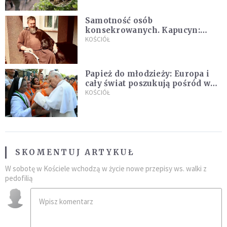
Samotność osób
konsekrowanych. Kapucyn:
Życie w pojedynkę rzadko jest
KOŚCIÓŁ
sielanką
Papież do młodzieży: Europa i
cały świat poszukują pośród was
nowych świętych
KOŚCIÓŁ
SKOMENTUJ ARTYKUŁ
W sobotę w Kościele wchodzą w życie nowe przepisy ws. walki z
pedofilią