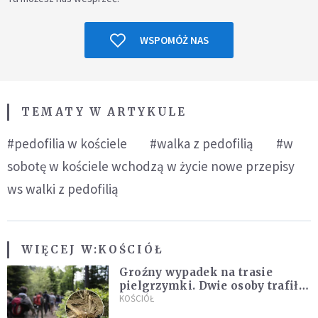
WSPOMÓŻ NAS
TEMATY W ARTYKULE
#pedofilia w kościele
#walka z pedofilią
#w
sobotę w kościele wchodzą w życie nowe przepisy
ws walki z pedofilią
WIĘCEJ W:
KOŚCIÓŁ
Groźny wypadek na trasie
pielgrzymki. Dwie osoby trafiły
do szpitala
KOŚCIÓŁ