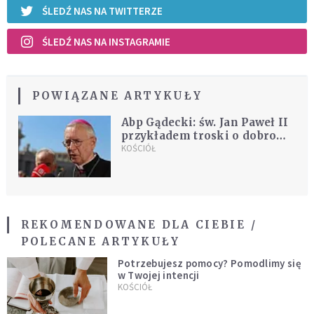
ŚLEDŹ NAS NA TWITTERZE
ŚLEDŹ NAS NA INSTAGRAMIE
POWIĄZANE ARTYKUŁY
Abp Gądecki: św. Jan Paweł II
przykładem troski o dobro
najmłodszych
KOŚCIÓŁ
REKOMENDOWANE DLA CIEBIE /
POLECANE ARTYKUŁY
Potrzebujesz pomocy? Pomodlimy się
w Twojej intencji
KOŚCIÓŁ