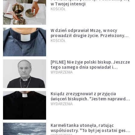
w Twojej intencji
KOŚCIÓŁ
W dzień odprawiał Mszę, w nocy
prowadził drugie życie. Przełożony
kazał mu opuścić zakon
KOŚCIÓŁ
[PILNE] Nie żyje polski biskup. Jeszcze
tego samego dnia spowiadał i
sprawował Mszę świętą
WYDARZENIA
Ksiądz zrezygnował z przyjęcia
święceń biskupich. "Jestem naprawdę
niegodny"
WYDARZENIA
Karmelitanka utonęła, ratując
współsiostry. "To był jej ostatni gest