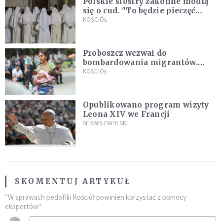
Polskie siostry zakonne modlą
się o cud. "To będzie pieczęć
Pana Boga dla naszej wiary"
KOŚCIÓŁ
Proboszcz wezwał do
bombardowania migrantów.
"Masowy ogień przeciwko
KOŚCIÓŁ
najeźdźcom!"
Opublikowano program wizyty
Leona XIV we Francji
SERWIS PAPIESKI
SKOMENTUJ ARTYKUŁ
"W sprawach pedofilii Kościół powinien korzystać z pomocy
ekspertów"