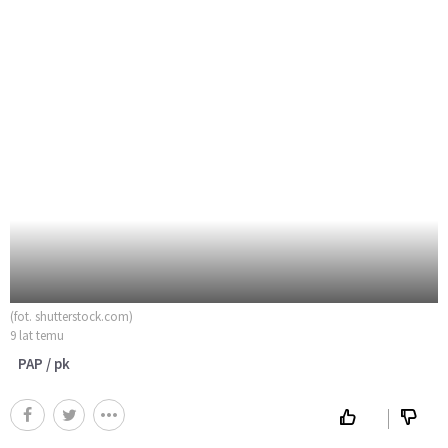
(fot. shutterstock.com)
9 lat temu
PAP / pk