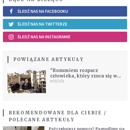
ŚLEDŹ NAS NA FACEBOOKU
ŚLEDŹ NAS NA TWITTERZE
ŚLEDŹ NAS NA INSTAGRAMIE
POWIĄZANE ARTYKUŁY
"Rozumiem rozpacz
człowieka, który rzuca się w
morze"
KOŚCIÓŁ
REKOMENDOWANE DLA CIEBIE /
POLECANE ARTYKUŁY
Potrzebujesz pomocy? Pomodlimy się