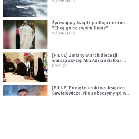
miłości"
WYDARZENIA
Śpiewający ksiądz podbija internet.
"Chcę go na swoim ślubie"
WYDARZENIA
[PILNE] Zmiany w archidiecezji
warszawskiej. Abp Adrian Galbas
wręczył dekrety nowym proboszczom
KOŚCIÓŁ
[PILNE] Podjęto kroki ws. księdza
Sawielewicza. Nie zobaczymy go w
mediach
WYDARZENIA