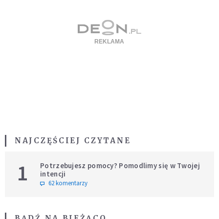
NAJCZĘŚCIEJ CZYTANE
1
Potrzebujesz pomocy? Pomodlimy się w Twojej
intencji
62 komentarzy
BĄDŹ NA BIEŻĄCO