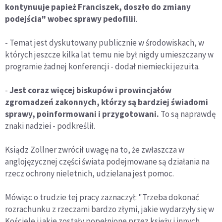
kontynuuje papież Franciszek, doszło do zmiany
podejścia" wobec sprawy pedofilii
.
- Temat jest dyskutowany publicznie w środowiskach, w
których jeszcze kilka lat temu nie był nigdy umieszczany w
programie żadnej konferencji - dodał niemiecki jezuita.
-
Jest coraz więcej biskupów i prowincjałów
zgromadzeń zakonnych, którzy są bardziej świadomi
sprawy, poinformowani i przygotowani.
To są naprawdę
znaki nadziei - podkreślił.
Ksiądz Zollner zwrócił uwagę na to, że zwłaszcza w
anglojęzycznej części świata podejmowane są działania na
rzecz ochrony nieletnich, udzielana jest pomoc.
Mówiąc o trudzie tej pracy zaznaczył: "Trzeba dokonać
rozrachunku z rzeczami bardzo złymi, jakie wydarzyły się w
Kościele i jakie zostały popełnione przez księży i innych