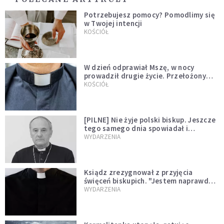
Potrzebujesz pomocy? Pomodlimy się
w Twojej intencji
KOŚCIÓŁ
W dzień odprawiał Mszę, w nocy
prowadził drugie życie. Przełożony
kazał mu opuścić zakon
KOŚCIÓŁ
[PILNE] Nie żyje polski biskup. Jeszcze
tego samego dnia spowiadał i
sprawował Mszę świętą
WYDARZENIA
Ksiądz zrezygnował z przyjęcia
święceń biskupich. "Jestem naprawdę
niegodny"
WYDARZENIA