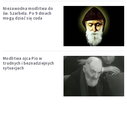
Niezawodna modlitwa do
św. Szarbela. Po 9 dniach
mogą dziać się cuda
Modlitwa ojca Pio w
trudnych i beznadziejnych
sytuacjach