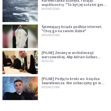
Karmelitanka utonęła, ratując
współsiostry. "To był jej ostatni gest
miłości"
WYDARZENIA
Śpiewający ksiądz podbija internet.
"Chcę go na swoim ślubie"
WYDARZENIA
[PILNE] Zmiany w archidiecezji
warszawskiej. Abp Adrian Galbas
wręczył dekrety nowym proboszczom
KOŚCIÓŁ
[PILNE] Podjęto kroki ws. księdza
Sawielewicza. Nie zobaczymy go w
mediach
WYDARZENIA