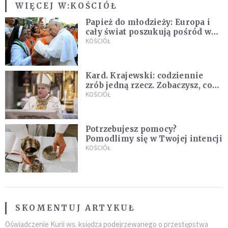
WIĘCEJ W:
KOŚCIÓŁ
Papież do młodzieży: Europa i
cały świat poszukują pośród was
nowych świętych
KOŚCIÓŁ
Kard. Krajewski: codziennie
zrób jedną rzecz. Zobaczysz, co
stanie się z twoim życiem
KOŚCIÓŁ
Potrzebujesz pomocy?
Pomodlimy się w Twojej intencji
KOŚCIÓŁ
SKOMENTUJ ARTYKUŁ
Oświadczenie Kurii ws. księdza podejrzewanego o przestępstwa