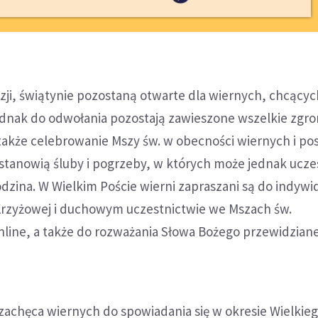
zji, świątynie pozostaną otwarte dla wiernych, chcący
jednak do odwołania pozostają zawieszone wszelkie zgr
 także celebrowanie Mszy św. w obecności wiernych i po
stanowią śluby i pogrzeby, w których może jednak ucze
rodzina. W Wielkim Poście wierni zapraszani są do indyw
Krzyżowej i duchowym uczestnictwie we Mszach św.
line, a także do rozważania Słowa Bożego przewidzian
zachęca wiernych do spowiadania się w okresie Wielkieg