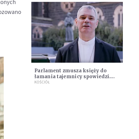
żonych
nozowano
Parlament zmusza księży do
łamania tajemnicy spowiedzi.
Biskup protestuje
KOŚCIÓŁ