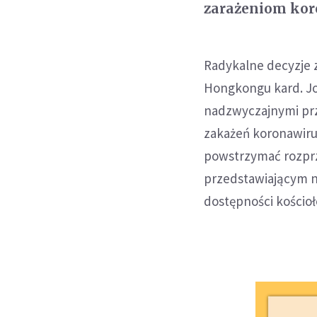
zarażeniom kor
Radykalne decyzje z
Hongkongu kard. Jo
nadzwyczajnymi prz
zakażeń koronawiru
powstrzymać rozprze
przedstawiającym 
dostępności kościoł