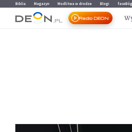
Przejdź do menu głównego
Przejdź do treści
Biblia
Magazyn
Modlitwa w drodze
Blogi
faceBó
Wy
Radio DEON