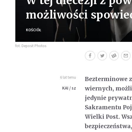
W tej diecezji z p
możliwości spowie
KOŚCIÓŁ
fot. Deposit Photos
6 lat temu
Bezterminowe z
wiernych, możl
KAI / sz
jedynie prywat
Sakramentu Poj
Wielki Post. W
bezpieczeństwa