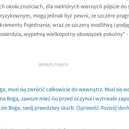
ch okolicznościach, dla niektórych wiernych pójście do
 ryzykownym, mogą jednak być pewni, że szczere pragn
kramentu Pojednania, wraz ze szczerą modlitwą i podję
iłosierdzia, wypełnią wielkopotny obowiązek pokutny" -
DEON.PL POLECA
ga, musi się zwrócić całkowicie do wewnątrz. Musi się w
a Boga, zawsze mieć Go przed oczyma i wytrwale zap
dzie Boga, swój prawdziwy skarb. (Sprawdź:
Rozwój duc