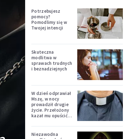
Potrzebujesz
pomocy?
Pomodlimy się w
Twojej intencji
Skuteczna
modlitwa w
sprawach trudnych
i beznadziejnych
W dzień odprawiał
Mszę, w nocy
prowadził drugie
życie. Przełożony
kazał mu opuścić
zakon
Niezawodna