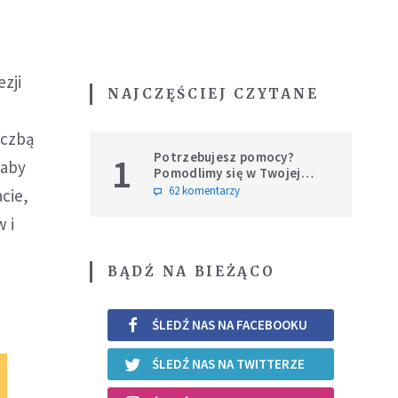
zji
NAJCZĘŚCIEJ CZYTANE
iczbą
Potrzebujesz pomocy?
1
 aby
Pomodlimy się w Twojej
intencji
62 komentarzy
cie,
 i
BĄDŹ NA BIEŻĄCO
ŚLEDŹ NAS NA FACEBOOKU
ŚLEDŹ NAS NA TWITTERZE