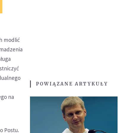
ch modlić
omadzenia
sługa
stniczyć
idualnego
POWIĄZANE ARTYKUŁY
ego na
o Postu.