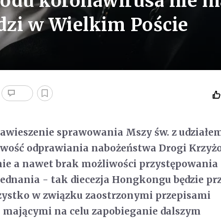
owodu koronawirusa nie m
dzi w Wielkim Poście
awieszenie sprawowania Mszy św. z udziałe
iwość odprawiania nabożeństwa Drogi Krzyż
nie a nawet brak możliwości przystępowania
ednania - tak diecezja Hongkongu będzie pr
szystko w związku zaostrzonymi przepisami
, mającymi na celu zapobieganie dalszym