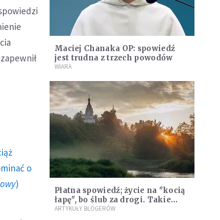
 spowiedzi
ienie
cia
Maciej Chanaka OP: spowiedź
 zapewnił
jest trudna z trzech powodów
WIARA
ciąż
ominać o
howy
)
Płatna spowiedź; życie na "kocią
łapę", bo ślub za drogi. Takie
były problemy parafian na
ARTYKUŁY BLOGERÓW
przedwojennych wsiach