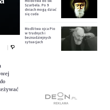
a
modlitwa do św.
Szarbela. Po 9
dniach mogą dziać
się cuda
Modlitwa ojca Pio
w trudnych i
beznadziejnych
sytuacjach
m
owej
 do
zeżywać