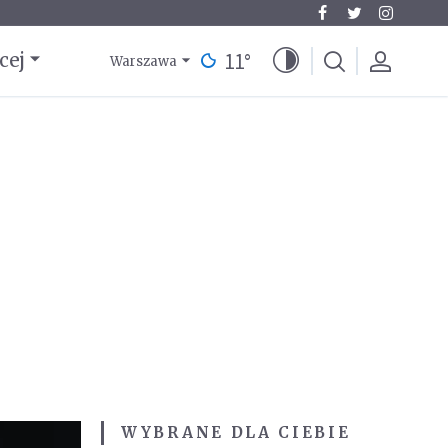
11
°
cej
Warszawa
WYBRANE DLA CIEBIE