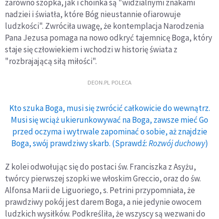
zarówno szopka, jak i choinka są "widzialnymi znakami
nadziei i światła, które Bóg nieustannie ofiarowuje
ludzkości". Zwróciła uwagę, że kontemplacja Narodzenia
Pana Jezusa pomaga na nowo odkryć tajemnicę Boga, który
staje się człowiekiem i wchodzi w historię świata z
"rozbrajającą siłą miłości".
DEON.PL POLECA
Kto szuka Boga, musi się zwrócić całkowicie do wewnątrz.
Musi się wciąż ukierunkowywać na Boga, zawsze mieć Go
przed oczyma i wytrwale zapominać o sobie, aż znajdzie
Boga, swój prawdziwy skarb. (Sprawdź:
Rozwój duchowy
)
Z kolei odwołując się do postaci św. Franciszka z Asyżu,
twórcy pierwszej szopki we włoskim Greccio, oraz do św.
Alfonsa Marii de Liguoriego, s. Petrini przypomniała, że
prawdziwy pokój jest darem Boga, a nie jedynie owocem
ludzkich wysiłków. Podkreśliła, że wszyscy są wezwani do