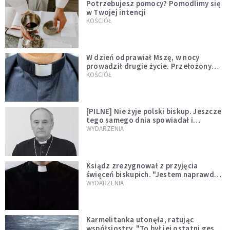
Potrzebujesz pomocy? Pomodlimy się
w Twojej intencji
KOŚCIÓŁ
W dzień odprawiał Mszę, w nocy
prowadził drugie życie. Przełożony
kazał mu opuścić zakon
KOŚCIÓŁ
[PILNE] Nie żyje polski biskup. Jeszcze
tego samego dnia spowiadał i
sprawował Mszę świętą
WYDARZENIA
Ksiądz zrezygnował z przyjęcia
święceń biskupich. "Jestem naprawdę
niegodny"
WYDARZENIA
Karmelitanka utonęła, ratując
współsiostry. "To był jej ostatni gest