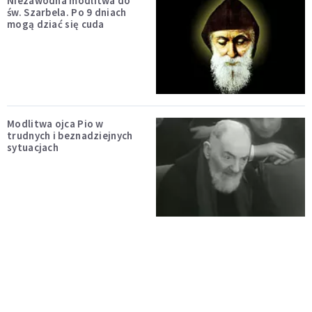
Niezawodna modlitwa do
św. Szarbela. Po 9 dniach
mogą dziać się cuda
Modlitwa ojca Pio w
trudnych i beznadziejnych
sytuacjach