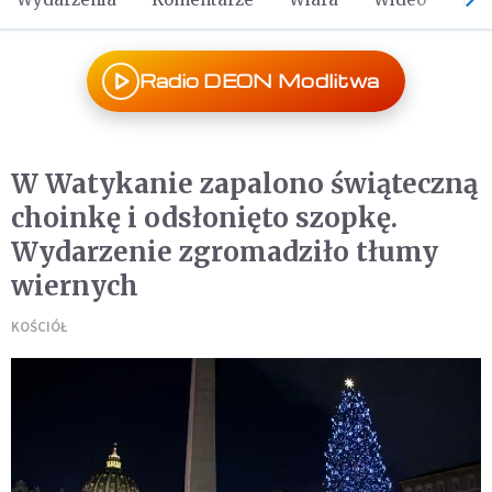
Radio DEON Modlitwa
W Watykanie zapalono świąteczną
choinkę i odsłonięto szopkę.
Wydarzenie zgromadziło tłumy
wiernych
KOŚCIÓŁ