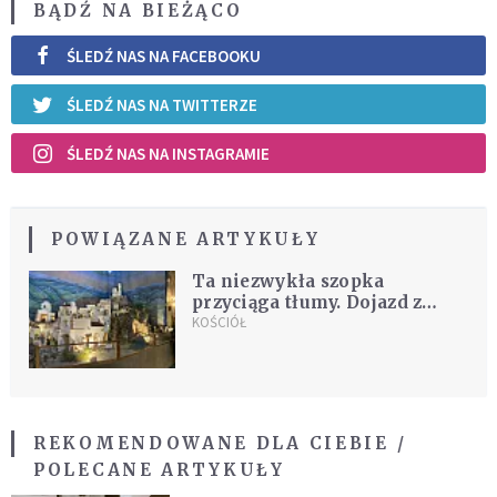
BĄDŹ NA BIEŻĄCO
ŚLEDŹ NAS NA FACEBOOKU
ŚLEDŹ NAS NA TWITTERZE
ŚLEDŹ NAS NA INSTAGRAMIE
POWIĄZANE ARTYKUŁY
Ta niezwykła szopka
przyciąga tłumy. Dojazd z
Krakowa zajmuje niecałą
KOŚCIÓŁ
godzinę
REKOMENDOWANE DLA CIEBIE /
POLECANE ARTYKUŁY