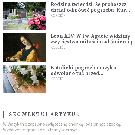
Rodzina twierdzi, że proboszcz
chciał odmówić pogrzebu. Kuria
zapowiada wyjaśnienia
KOŚCIÓŁ
Leon XIV: W św. Agacie widzimy
zwycięstwo miłości nad śmiercią
KOŚCIÓŁ
Katolicki pogrzeb muzyka
odwołano tuż przed
uroczystością. Powodem była
KOŚCIÓŁ
przynależność do masonerii
SKOMENTUJ ARTYKUŁ
W Watykanie zapalono świąteczną choinkę i odsłonięto szopkę.
Wydarzenie zgromadziło tłumy wiernych