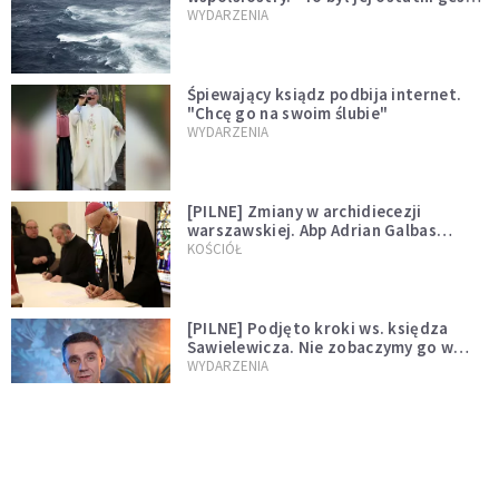
miłości"
WYDARZENIA
Śpiewający ksiądz podbija internet.
"Chcę go na swoim ślubie"
WYDARZENIA
[PILNE] Zmiany w archidiecezji
warszawskiej. Abp Adrian Galbas
wręczył dekrety nowym proboszczom
KOŚCIÓŁ
[PILNE] Podjęto kroki ws. księdza
Sawielewicza. Nie zobaczymy go w
mediach
WYDARZENIA