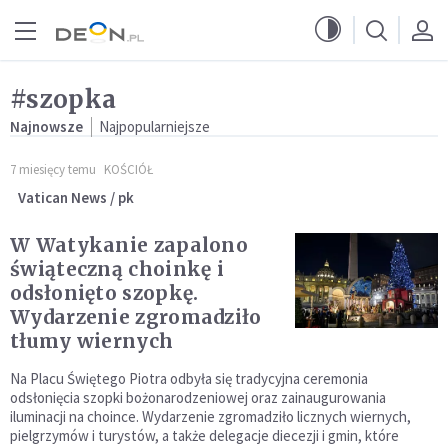
Przejdź do menu głównego
Przejdź do treści
#szopka
Najnowsze
Najpopularniejsze
7 miesięcy temu
KOŚCIÓŁ
Vatican News / pk
W Watykanie zapalono
świąteczną choinkę i
odsłonięto szopkę.
Wydarzenie zgromadziło
tłumy wiernych
Na Placu Świętego Piotra odbyła się tradycyjna ceremonia
odsłonięcia szopki bożonarodzeniowej oraz zainaugurowania
iluminacji na choince. Wydarzenie zgromadziło licznych wiernych,
pielgrzymów i turystów, a także delegacje diecezji i gmin, które