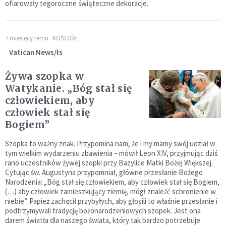
ofiarowały tegoroczne świąteczne dekoracje.
7 miesięcy temu
KOŚCIÓŁ
Vatican News/łs
Żywa szopka w
Watykanie. „Bóg stał się
człowiekiem, aby
człowiek stał się
Bogiem”
Szopka to ważny znak. Przypomina nam, że i my mamy swój udział w
tym wielkim wydarzeniu zbawienia – mówił Leon XIV, przyjmując dziś
rano uczestników żywej szopki przy Bazylice Matki Bożej Większej.
Cytując św. Augustyna przypomniał, główne przesłanie Bożego
Narodzenia: „Bóg stał się człowiekiem, aby człowiek stał się Bogiem,
(…) aby człowiek zamieszkujący ziemię, mógł znaleźć schronienie w
niebie”. Papież zachęcił przybyłych, aby głosili to właśnie przesłanie i
podtrzymywali tradycję bożonarodzeniowych szopek. Jest ona
darem światła dla naszego świata, który tak bardzo potrzebuje