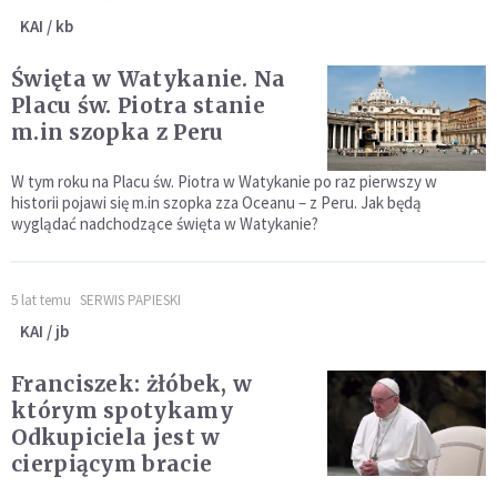
KAI / kb
Święta w Watykanie. Na
Placu św. Piotra stanie
m.in szopka z Peru
W tym roku na Placu św. Piotra w Watykanie po raz pierwszy w
historii pojawi się m.in szopka zza Oceanu – z Peru. Jak będą
wyglądać nadchodzące święta w Watykanie?
5 lat temu
SERWIS PAPIESKI
KAI / jb
Franciszek: żłóbek, w
którym spotykamy
Odkupiciela jest w
cierpiącym bracie