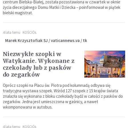
centrum Bielska-Białej, została pozostawiona w czwartek w oknie
życia diecezjalnego Domu Matki i Dziecka – poinformował w piątek
bielski magistrat.
4 lata temu
KOŚCIÓŁ
Marek Krzysztofiak SJ / vaticannews.va / tk
Niezwykłe szopki w
Watykanie. Wykonane z
czekolady lub z pasków
do zegarków
Oprócz szopki na Placu św. Piotra pod kolumnadą odbywa się
tradycyjna wystawa szopek. Wśród 127 szopek z 15 krajów świata
znalazła się wykonana z bloku czekolady bądź w całości z pasków do
zegarków. Jedna jest umieszczona w gaśnicy, a nawet
wkomponowana w autobus.
4 lata temu
KOŚCIÓŁ