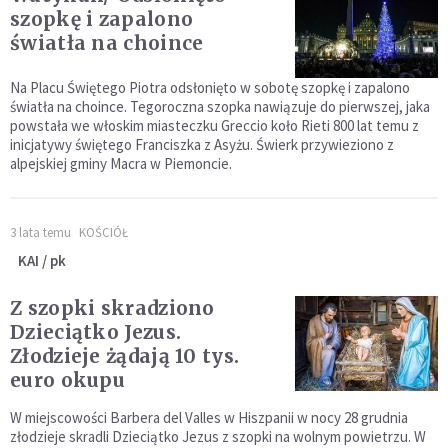
szopkę i zapalono
światła na choince
Na Placu Świętego Piotra odsłonięto w sobotę szopkę i zapalono
światła na choince. Tegoroczna szopka nawiązuje do pierwszej, jaka
powstała we włoskim miasteczku Greccio koło Rieti 800 lat temu z
inicjatywy świętego Franciszka z Asyżu. Świerk przywieziono z
alpejskiej gminy Macra w Piemoncie.
3 lata temu
KOŚCIÓŁ
KAI / pk
Z szopki skradziono
Dzieciątko Jezus.
Złodzieje żądają 10 tys.
euro okupu
W miejscowości Barbera del Valles w Hiszpanii w nocy 28 grudnia
złodzieje skradli Dzieciątko Jezus z szopki na wolnym powietrzu. W