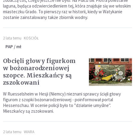
zobaczą coś, czego jeszcze nie było. Na Placu św. Piotra powstanie
laguna, będąca odzwierciedleniem tej, która znajduje się we włoskim
miasteczku Grado. To pierwszy raz w historii, kiedy w Watykanie
zostanie zainstalowany także zbiornik wodny.
2 lata temu
KOŚCIÓŁ
PAP / mł
Obcięli głowy figurkom
w bożonarodzeniowej
szopce. Mieszkańcy są
zszokowani
W Ruesselsheim w Hesji (Niemcy) nieznani sprawcy ścięli głowy
figurom z szopki bożonarodzeniowej - poinformował portal
Hessenschau. W ocenie policji było to "działanie umyślne".
Mieszkańcy są zszokowani.
2 lata temu
WIARA