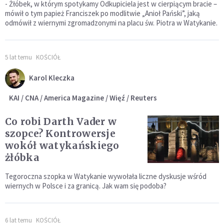
- Żłóbek, w którym spotykamy Odkupiciela jest w cierpiącym bracie –
mówił o tym papież Franciszek po modlitwie „Anioł Pański”, jaką
odmówił z wiernymi zgromadzonymi na placu św. Piotra w Watykanie.
5 lat temu
KOŚCIÓŁ
Karol Kleczka
KAI / CNA / America Magazine / Więź / Reuters
Co robi Darth Vader w
szopce? Kontrowersje
wokół watykańskiego
żłóbka
Tegoroczna szopka w Watykanie wywołała liczne dyskusje wśród
wiernych w Polsce i za granicą. Jak wam się podoba?
6 lat temu
KOŚCIÓŁ