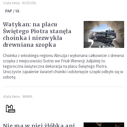
3 lata temu
KOŚCIÓŁ
PAP / tk
Watykan: na placu
Świętego Piotra stanęła
choinka i niezwykła
drewniana szopka
Choinka z włoskiego regionu Abruzja i wykonana całkowicie z drewna
szopka z miejscowości Sutrio we Friuli-Wenecji Julijskiej to
tegoroczna świąteczna dekoracja na placu Świętego Piotra.
Uroczyste zapalenie świateł choinki i odsłonięcie szopki odbyło się w
sobotę.
4 lata temu
WIARA
Nie ma w niej żłóbka ani