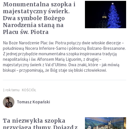
Monumentalna szopka i
majestatyczny świerk.
Dwa symbole Bożego
Narodzenia staną na
Placu św. Piotra
Na Boże Narodzenie Plac św. Piotra połączy dwie włoskie diecezje –
południową Nocera Inferiore-Sarno i północną Bolzano-Bressanone.
Z jednej przybędzie monumentalna szopka inspirowana tradycją
neapolitańską i św. Alfonsem Marią Liguorim, z drugiej –
majestatyczny świerk z Val d’Ultimo. Dwa znaki, które – jak mówią
biskupi – przypominają, że Bóg staje się bliski człowiekowi.
1 rok temu
KOŚCIÓŁ
Tomasz Kopański
Ta niezwykła szopka
przyciąga tłumy. Dojazd z