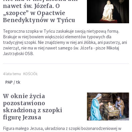
nawet św. Józefa. O
„szopce” w Opactwie
Benedyktynów w Tyńcu
Tegoroczna szopka w Tyńcu zaskakuje swoją nietypową formą.
Brakuje w niej bowiem większości elementów typowych dla
tradycyjnej szopki. Nie znajdziemy w niej ani żłóbka, ani pasterzy, ani
zwierząt, nie ma w niej nawet samego św. Józefa - pisze Mikołaj
Jastrzębski OSB.
4 lata temu
KOŚCIÓŁ
PAP / tk
W oknie życia
pozostawiono
skradzioną z szopki
figurę Jezusa
Figura małego Jezusa, ukradziona z szopki bożonarodzeniowej w