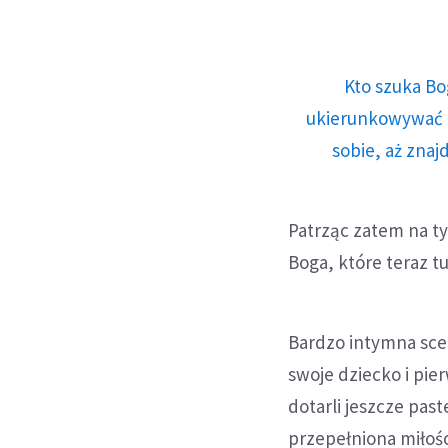
Kto szuka Bo
ukierunkowywać n
sobie, aż znaj
Patrząc zatem na t
Boga, które teraz t
Bardzo intymna scen
swoje dziecko i pie
dotarli jeszcze past
przepełniona miłośc