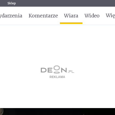
g
Sklep
Wię
darzenia
Komentarze
Wiara
Wideo