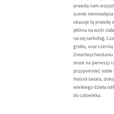
prawdę nam wszystk
scenie niemowlęcia
ukazuje tę prawdę 
płótna na wzór ciał
raczej sarkofag. Cz
grobu, oraz czernią
Zmartwychwstaniu p
może na pierwszy r
przypomnieć sobie t
historii świata, do
wielkiego dzieła od
do człowieka.