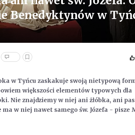
a ani nawet św. Józefa. 
ie Benedyktynów w Tyń
pka w Tyńcu zaskakuje swoją nietypową for
 bowiem większości elementów typowych dla
ki. Nie znajdziemy w niej ani żłóbka, ani pas
ie ma w niej nawet samego św. Józefa - pisze 
.