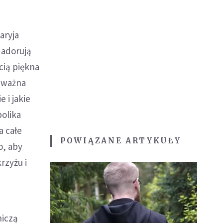
aryja
 adorują
cią piękna
k ważna
 i jakie
bolika
a całe
POWIĄZANE ARTYKUŁY
o, aby
rzyżu i
niczą