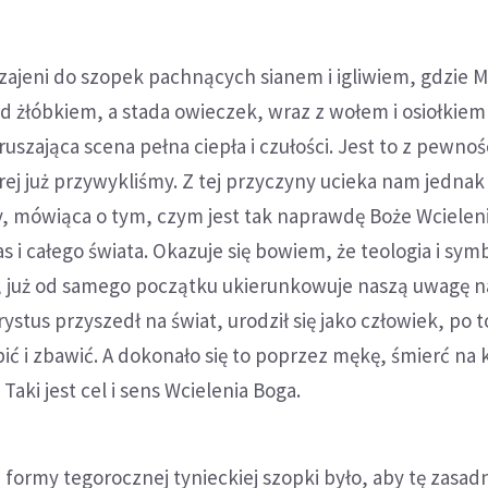
ajeni do szopek pachnących sianem i igliwiem, gdzie M
ad żłóbkiem, a stada owieczek, wraz z wołem i osiołkiem
ruszająca scena pełna ciepła i czułości. Jest to z pewnoś
órej już przywykliśmy. Z tej przyczyny ucieka nam jedna
, mówiąca o tym, czym jest tak naprawdę Boże Wcielenie
s i całego świata. Okazuje się bowiem, że teologia i sym
 już od samego początku ukierunkowuje naszą uwagę n
stus przyszedł na świat, urodził się jako człowiek, po t
ić i zbawić. A dokonało się to poprzez mękę, śmierć na k
aki jest cel i sens Wcielenia Boga.
 formy tegorocznej tynieckiej szopki było, aby tę zasad