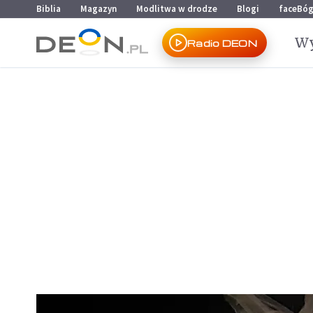
Przejdź do menu głównego
Przejdź do treści
Biblia
Magazyn
Modlitwa w drodze
Blogi
faceBó
Wy
Radio DEON