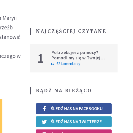
 Maryi i
 rzeźb
NAJCZĘŚCIEJ CZYTANE
astanowić
t
Potrzebujesz pomocy?
1
laczego w
Pomodlimy się w Twojej
intencji
62 komentarzy
BĄDŹ NA BIEŻĄCO
ŚLEDŹ NAS NA FACEBOOKU
ŚLEDŹ NAS NA TWITTERZE