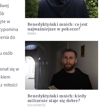
liwej
ób
ęte w
Benedyktyński mnich: co jest
rzypomina
najważniejsze w pokorze?
WIARA
żenia do
lu osób
onał się w
ątkiem
z miłości
Benedyktyński mnich: kiedy
milczenie staje się dobre?
DUCHOWOŚĆ