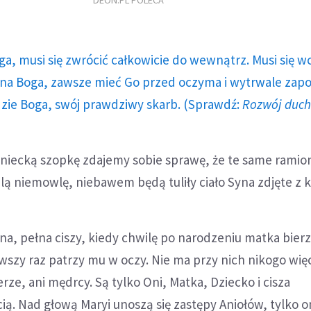
DEON.PL POLECA
ga, musi się zwrócić całkowicie do wewnątrz. Musi się w
a Boga, zawsze mieć Go przed oczyma i wytrwale zap
dzie Boga, swój prawdziwy skarb. (Sprawdź:
Rozwój duc
yniecką szopkę zdajemy sobie sprawę, że te same ramio
ulą niemowlę, niebawem będą tuliły ciało Syna zdjęte z
a, pełna ciszy, kiedy chwilę po narodzeniu matka bierz
rwszy raz patrzy mu w oczy. Nie ma przy nich nikogo więc
erze, ani mędrcy. Są tylko Oni, Matka, Dziecko i cisza
ią. Nad głową Maryi unoszą się zastępy Aniołów, tylko o