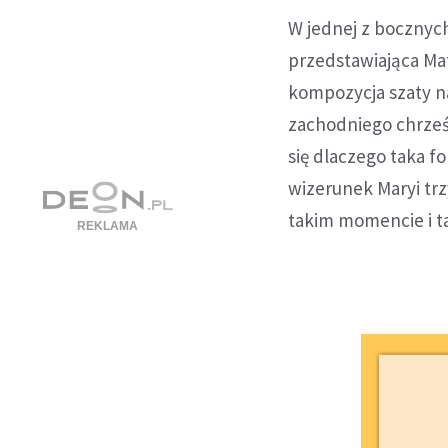
W jednej z bocznych
przedstawiająca Mat
kompozycja szaty n
zachodniego chrześ
się dlaczego taka f
wizerunek Maryi tr
takim momencie i t