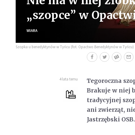
Nie ma w niej żłóbk
„szopce” w Opactw
WIARA
Szopka u benedyktynów w Tyńcu (fot. Opactwo Benedyktynów w Tyńcu)
4 lata temu
Tegoroczna szo
Brakuje w niej
tradycyjnej szop
ani zwierząt, n
Jastrzębski OSB