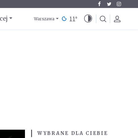
11
°
cej
Warszawa
WYBRANE DLA CIEBIE