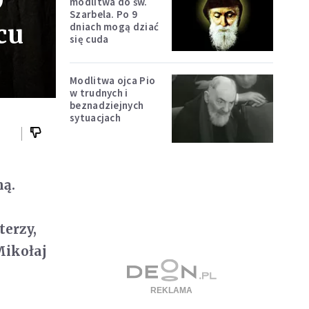
O
modlitwa do św.
Szarbela. Po 9
cu
dniach mogą dziać
się cuda
Modlitwa ojca Pio
w trudnych i
beznadziejnych
sytuacjach
mą.
terzy,
Mikołaj