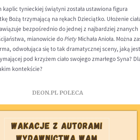
 kaplic tynieckiej świątyni została ustawiona figura
kę Bożą trzymającą na rękach Dzieciątko. Ułożenie ciała
awiązuje bezpośrednio do jednej z najbardziej znanych
cijaństwa, mianowicie do
Piety
Michała Anioła. Można z
orma, odwołująca się to tak dramatycznej sceny, jaką jes
zymającej pod krzyżem ciało swojego zmarłego Syna? D
akim kontekście?
DEON.PL POLECA