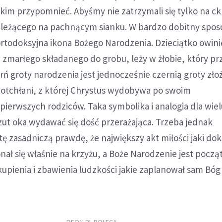
im przypomnieć. Abyśmy nie zatrzymali się tylko na ck
 leżącego na pachnącym sianku. W bardzo dobitny spos
ortodoksyjna ikona Bożego Narodzenia. Dzieciątko owini
a zmarłego składanego do grobu, leży w żłobie, który p
erń groty narodzenia jest jednocześnie czernią groty zło
 otchłani, z której Chrystus wydobywa po swoim
ierwszych rodziców. Taka symbolika i analogia dla wie
zut oka wydawać się dość przerażająca. Trzeba jednak
ę zasadniczą prawdę, że największy akt miłości jaki dok
konał się właśnie na krzyżu, a Boże Narodzenie jest pocz
kupienia i zbawienia ludzkości jakie zaplanował sam Bóg 