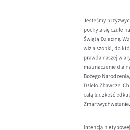
Jesteśmy przyzwycz
pochyla się czule n
Świętą Dziecinę. Wz
wizja szopki, do kt
prawda naszej wiary
ma znaczenie dla na
Bożego Narodzenia,
Dzieło Zbawcze. Chry
całą ludzkość odkup
Zmartwychwstanie. T
Intencją nietypowej