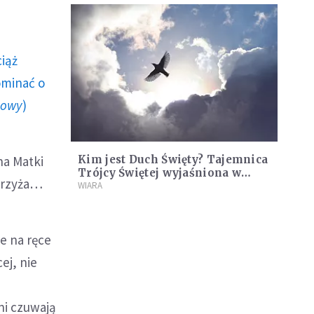
ciąż
ominać o
howy
)
na Matki
Kim jest Duch Święty? Tajemnica
Trójcy Świętej wyjaśniona w
 krzyża…
prosty sposób
WIARA
e na ręce
ej, nie
ni czuwają