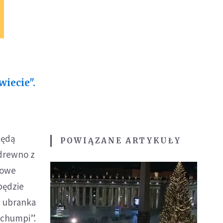
iecie".
będą
POWIĄZANE ARTYKUŁY
 drewno z
dowe
będzie
w ubranka
„chumpi”.