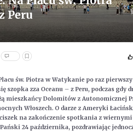
 Na Placu św. Piotra
z Peru
lacu św. Piotra w Watykanie po raz pierwszy
 się szopka zza Oceanu – z Peru, podczas gdy 
żą mieszkańcy Dolomitów z Autonomicznej P
ocnych Włoszech. O darze z Ameryki Łacińsk
ciszek na zakończenie spotkania z wiernymi 
Pański 24 października, pozdrawiając jednoc