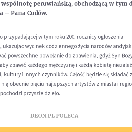
u wspólnotę peruwiańską, obchodzącą w tym 
sa – Pana Cudów.
 przypadającej w tym roku 200. rocznicy ogłoszenia
u, ukazując wycinek codziennego życia narodów andyjsk
ać powszechne powołanie do zbawienia, gdyż Syn Boż
 aby zbawić każdego mężczyznę i każdą kobietę niezależ
, kultury i innych czynników. Całość będzie się składać 
 nią obecnie pięciu najlepszych artystów z miasta i regi
pochodzi przyszłe dzieło.
DEON.PL POLECA