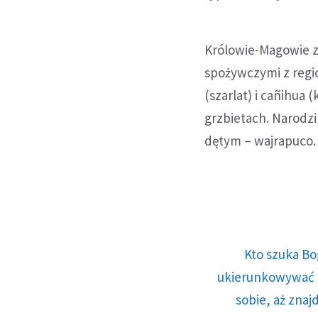
Królowie-Magowie ze
spożywczymi z regio
(szarlat) i cañihua
grzbietach. Narodz
dętym – wajrapuco.
Kto szuka Bo
ukierunkowywać n
sobie, aż znaj