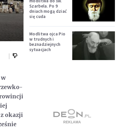
modlitwa do św.
Szarbela. Po 9
dniach mogą dziać
się cuda
Modlitwa ojca Pio
w trudnych i
beznadziejnych
sytuacjach
 w
drzewko-
rowincji
iej
z okazji
ześnie