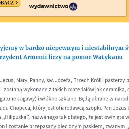
yjemy w bardzo niepewnym i niestabilnym św
ezydent Armenii liczy na pomoc Watykanu
Jezus, Maryi Panny, św. Józefa, Trzech Króli i pasterzy 
i i zostaną wykonane z takich materiałów jak ceramika,
gatunek agawy) i włókno szklane. Będą ubrane w naro
ludu Chopcca, który jest ofiarodawcą szopki. Pan Jezus 
 „Hilipuska”, nazwanego tak dlatego, że jest owinięte 
ron i zostanie przepasany plecionym paskiem, zwanym 