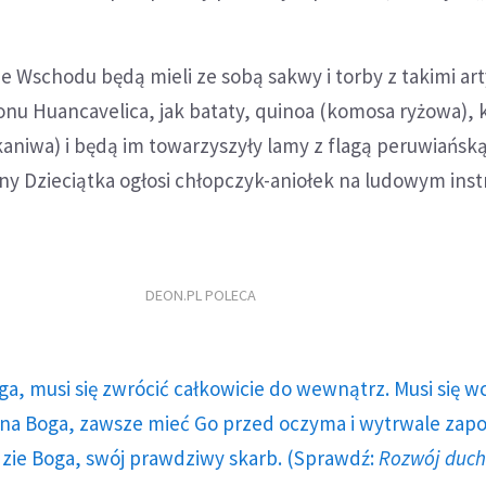
 Wschodu będą mieli ze sobą sakwy i torby z takimi ar
nu Huancavelica, jak bataty, quinoa (komosa ryżowa), 
 (kaniwa) i będą im towarzyszyły lamy z flagą peruwiańsk
iny Dzieciątka ogłosi chłopczyk-aniołek na ludowym ins
DEON.PL POLECA
ga, musi się zwrócić całkowicie do wewnątrz. Musi się w
a Boga, zawsze mieć Go przed oczyma i wytrwale zap
dzie Boga, swój prawdziwy skarb. (Sprawdź:
Rozwój duc