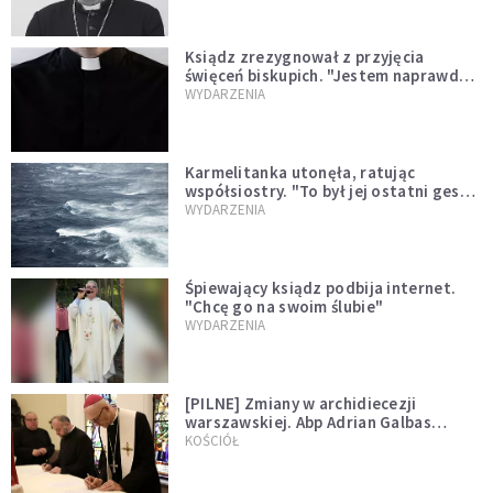
Ksiądz zrezygnował z przyjęcia
święceń biskupich. "Jestem naprawdę
niegodny"
WYDARZENIA
Karmelitanka utonęła, ratując
współsiostry. "To był jej ostatni gest
miłości"
WYDARZENIA
Śpiewający ksiądz podbija internet.
"Chcę go na swoim ślubie"
WYDARZENIA
[PILNE] Zmiany w archidiecezji
warszawskiej. Abp Adrian Galbas
wręczył dekrety nowym proboszczom
KOŚCIÓŁ