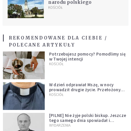
narodu polskiego
KOŚCIÓŁ
REKOMENDOWANE DLA CIEBIE /
POLECANE ARTYKUŁY
Potrzebujesz pomocy? Pomodlimy się
w Twojej intencji
KOŚCIÓŁ
W dzień odprawiał Mszę, w nocy
prowadził drugie życie. Przełożony
kazał mu opuścić zakon
KOŚCIÓŁ
[PILNE] Nie żyje polski biskup. Jeszcze
tego samego dnia spowiadał i
sprawował Mszę świętą
WYDARZENIA