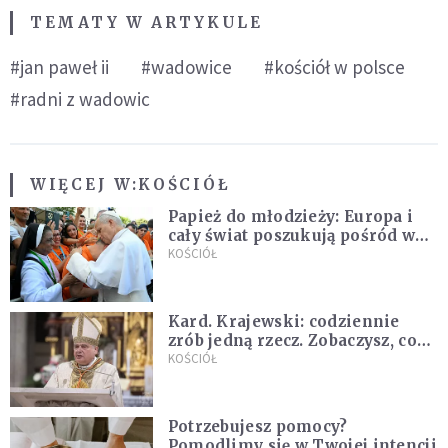
TEMATY W ARTYKULE
#jan paweł ii
#wadowice
#kościół w polsce
#radni z wadowic
WIĘCEJ W:
KOŚCIÓŁ
Papież do młodzieży: Europa i
cały świat poszukują pośród was
nowych świętych
KOŚCIÓŁ
Kard. Krajewski: codziennie
zrób jedną rzecz. Zobaczysz, co
stanie się z twoim życiem
KOŚCIÓŁ
Potrzebujesz pomocy?
Pomodlimy się w Twojej intencji