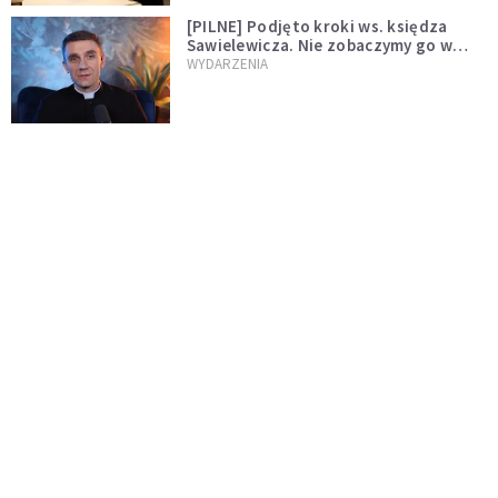
[PILNE] Podjęto kroki ws. księdza
Sawielewicza. Nie zobaczymy go w
mediach
WYDARZENIA