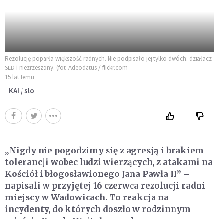
Rezolucję poparła większość radnych. Nie podpisało jej tylko dwóch: działacz
SLD i niezrzeszony. (fot. Adeodatus / flickr.com
15 lat temu
KAI / slo
„Nigdy nie pogodzimy się z agresją i brakiem
tolerancji wobec ludzi wierzących, z atakami na
Kościół i błogosławionego Jana Pawła II” –
napisali w przyjętej 16 czerwca rezolucji radni
miejscy w Wadowicach. To reakcja na
incydenty, do których doszło w rodzinnym