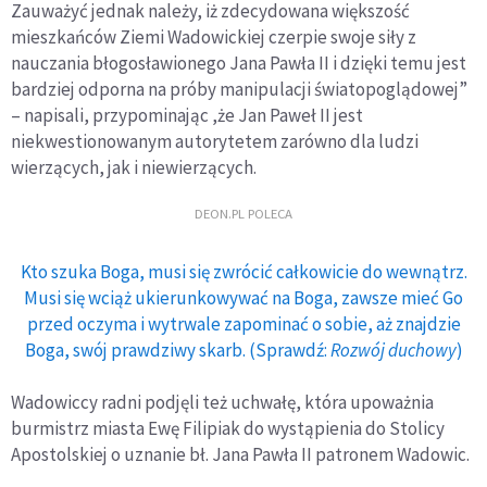
Zauważyć jednak należy, iż zdecydowana większość
mieszkańców Ziemi Wadowickiej czerpie swoje siły z
nauczania błogosławionego Jana Pawła II i dzięki temu jest
bardziej odporna na próby manipulacji światopoglądowej”
– napisali, przypominając ,że Jan Paweł II jest
niekwestionowanym autorytetem zarówno dla ludzi
wierzących, jak i niewierzących.
DEON.PL POLECA
Kto szuka Boga, musi się zwrócić całkowicie do wewnątrz.
Musi się wciąż ukierunkowywać na Boga, zawsze mieć Go
przed oczyma i wytrwale zapominać o sobie, aż znajdzie
Boga, swój prawdziwy skarb. (Sprawdź:
Rozwój duchowy
)
Wadowiccy radni podjęli też uchwałę, która upoważnia
burmistrz miasta Ewę Filipiak do wystąpienia do Stolicy
Apostolskiej o uznanie bł. Jana Pawła II patronem Wadowic.