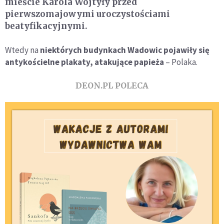
mieście Karola Wojtyły przed
pierwszomajowymi uroczystościami
beatyfikacyjnymi.
Wtedy na
niektórych budynkach Wadowic pojawiły się
antykościelne plakaty, atakujące papieża
– Polaka.
DEON.PL POLECA