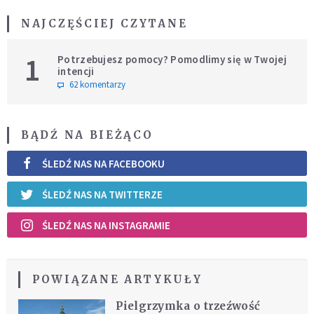
NAJCZĘŚCIEJ CZYTANE
1
Potrzebujesz pomocy? Pomodlimy się w Twojej
intencji
62 komentarzy
BĄDŹ NA BIEŻĄCO
ŚLEDŹ NAS NA FACEBOOKU
ŚLEDŹ NAS NA TWITTERZE
ŚLEDŹ NAS NA INSTAGRAMIE
POWIĄZANE ARTYKUŁY
Pielgrzymka o trzeźwość