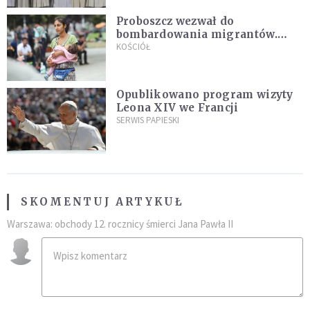
Proboszcz wezwał do
bombardowania migrantów.
"Masowy ogień przeciwko
KOŚCIÓŁ
najeźdźcom!"
Opublikowano program wizyty
Leona XIV we Francji
SERWIS PAPIESKI
SKOMENTUJ ARTYKUŁ
Warszawa: obchody 12. rocznicy śmierci Jana Pawła II