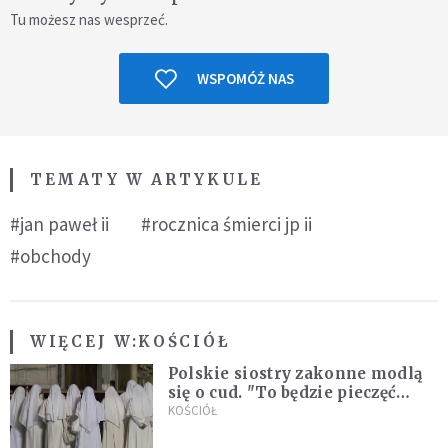
Tu możesz nas wesprzeć.
WSPOMÓŻ NAS
TEMATY W ARTYKULE
#jan paweł ii
#rocznica śmierci jp ii
#obchody
WIĘCEJ W:
KOŚCIÓŁ
Polskie siostry zakonne modlą
się o cud. "To będzie pieczęć
Pana Boga dla naszej wiary"
KOŚCIÓŁ