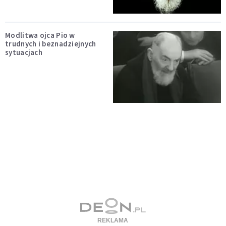
Modlitwa ojca Pio w
trudnych i beznadziejnych
sytuacjach