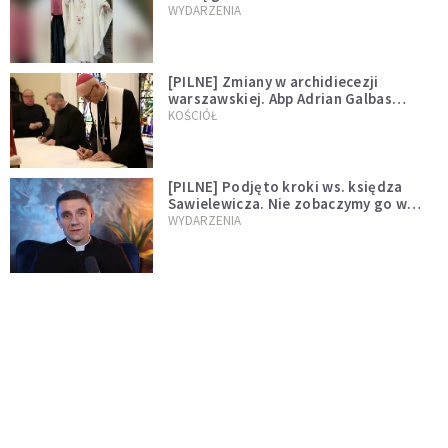
WYDARZENIA
[PILNE] Zmiany w archidiecezji
warszawskiej. Abp Adrian Galbas
wręczył dekrety nowym proboszczom
KOŚCIÓŁ
[PILNE] Podjęto kroki ws. księdza
Sawielewicza. Nie zobaczymy go w
mediach
WYDARZENIA