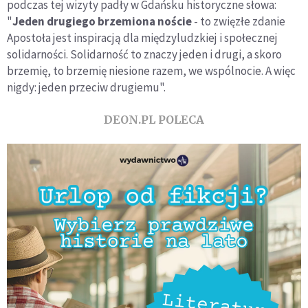
podczas tej wizyty padły w Gdańsku historyczne słowa:
"
Jeden drugiego brzemiona noście
- to zwięzłe zdanie
Apostoła jest inspiracją dla międzyludzkiej i społecznej
solidarności. Solidarność to znaczy jeden i drugi, a skoro
brzemię, to brzemię niesione razem, we wspólnocie. A więc
nigdy: jeden przeciw drugiemu".
DEON.PL POLECA