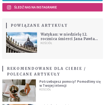
ŚLEDŹ NAS NA INSTAGRAMIE
POWIĄZANE ARTYKUŁY
Watykan: w niedzielę 12.
rocznica śmierci Jana Pawła
II
KOŚCIÓŁ
REKOMENDOWANE DLA CIEBIE /
POLECANE ARTYKUŁY
Potrzebujesz pomocy? Pomodlimy się
w Twojej intencji
KOŚCIÓŁ