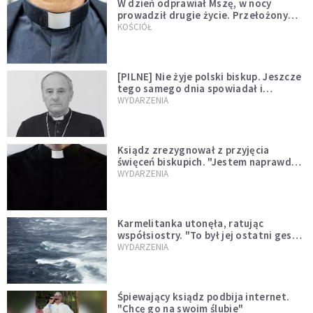
W dzień odprawiał Mszę, w nocy
prowadził drugie życie. Przełożony
kazał mu opuścić zakon
KOŚCIÓŁ
[PILNE] Nie żyje polski biskup. Jeszcze
tego samego dnia spowiadał i
sprawował Mszę świętą
WYDARZENIA
Ksiądz zrezygnował z przyjęcia
święceń biskupich. "Jestem naprawdę
niegodny"
WYDARZENIA
Karmelitanka utonęła, ratując
współsiostry. "To był jej ostatni gest
miłości"
WYDARZENIA
Śpiewający ksiądz podbija internet.
"Chcę go na swoim ślubie"