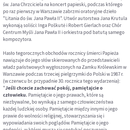
św. Jana Chrzciciela na koncert papieski, podczas którego
po raz pierwszy w Warszawie zabrzmi oratoryjne dzieło
"Litania do św. Jana Pawła II". Utwór autorstwa Jana Krutula
wykonają soliści: Inga Poškutė i Robert Gierlach oraz Chór
Centrum Myśli Jana Pawła II i orkiestra pod batutą samego
kompozytora.
Hasło tegorocznych obchodów rocznicy śmierci Papieża
nawiązuje do jego słów skierowanych do przedstawicieli
władz państwowych wygłoszonych na Zamku Królewskim w
Warszawie podczas trzeciej pielgrzymki do Polski w 1987 r.
(w czerwcu br. przypadnie 30. rocznica tego wydarzenia):
"
Jeśli chcecie zachować pokój, pamiętajcie o
człowieku.
Pamiętajcie o jego prawach, które są
niezbywalne, bo wynikają z samego człowieczeństwa
każdej ludzkiej osoby. Pamiętajcie między innymi o jego
prawie do wolności religijnej, stowarzyszania się i
wypowiadania swoich poglądów. Pamiętajcie o jego
godności, w której muszą się spotykać poczynania