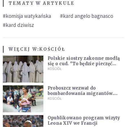
TEMATY W ARTYKULE
#komisja watykańska
#kard angelo bagnasco
#kard dziwisz
WIĘCEJ W:
KOŚCIÓŁ
Polskie siostry zakonne modlą
się o cud. "To będzie pieczęć
Pana Boga dla naszej wiary"
KOŚCIÓŁ
Proboszcz wezwał do
bombardowania migrantów.
"Masowy ogień przeciwko
KOŚCIÓŁ
najeźdźcom!"
Opublikowano program wizyty
Leona XIV we Francji