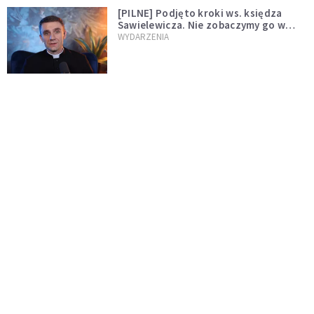
[PILNE] Podjęto kroki ws. księdza
Sawielewicza. Nie zobaczymy go w
mediach
WYDARZENIA