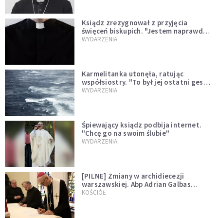
Ksiądz zrezygnował z przyjęcia
święceń biskupich. "Jestem naprawdę
niegodny"
WYDARZENIA
Karmelitanka utonęła, ratując
współsiostry. "To był jej ostatni gest
miłości"
WYDARZENIA
Śpiewający ksiądz podbija internet.
"Chcę go na swoim ślubie"
WYDARZENIA
[PILNE] Zmiany w archidiecezji
warszawskiej. Abp Adrian Galbas
wręczył dekrety nowym proboszczom
KOŚCIÓŁ