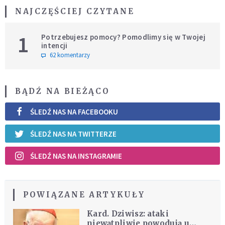
NAJCZĘŚCIEJ CZYTANE
1
Potrzebujesz pomocy? Pomodlimy się w Twojej
intencji
62 komentarzy
BĄDŹ NA BIEŻĄCO
ŚLEDŹ NAS NA FACEBOOKU
ŚLEDŹ NAS NA TWITTERZE
ŚLEDŹ NAS NA INSTAGRAMIE
POWIĄZANE ARTYKUŁY
Kard. Dziwisz: ataki
niewątpliwie powodują u