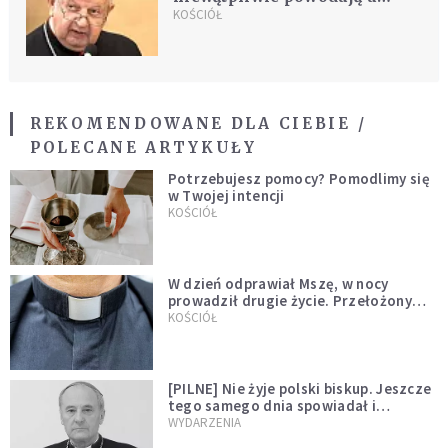
mnie ból, ale przebaczam
KOŚCIÓŁ
REKOMENDOWANE DLA CIEBIE /
POLECANE ARTYKUŁY
Potrzebujesz pomocy? Pomodlimy się
w Twojej intencji
KOŚCIÓŁ
W dzień odprawiał Mszę, w nocy
prowadził drugie życie. Przełożony
kazał mu opuścić zakon
KOŚCIÓŁ
[PILNE] Nie żyje polski biskup. Jeszcze
tego samego dnia spowiadał i
sprawował Mszę świętą
WYDARZENIA