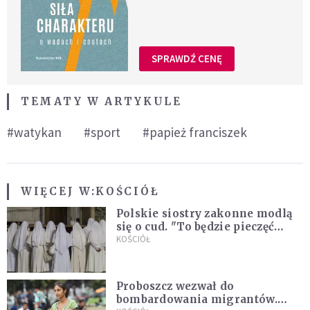
SPRAWDŹ CENĘ
TEMATY W ARTYKULE
#watykan
#sport
#papież franciszek
WIĘCEJ W:
KOŚCIÓŁ
Polskie siostry zakonne modlą
się o cud. "To będzie pieczęć
Pana Boga dla naszej wiary"
KOŚCIÓŁ
Proboszcz wezwał do
bombardowania migrantów.