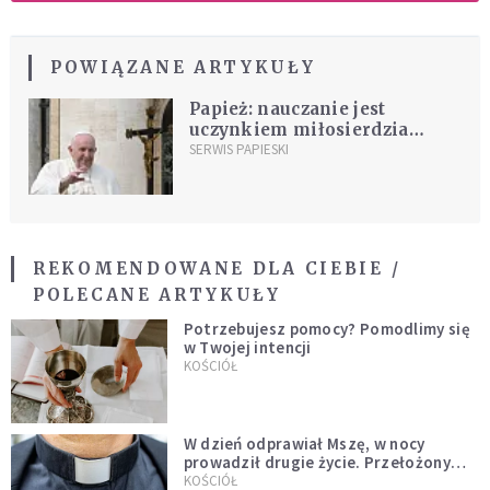
POWIĄZANE ARTYKUŁY
Papież: nauczanie jest
uczynkiem miłosierdzia
względem duszy
SERWIS PAPIESKI
REKOMENDOWANE DLA CIEBIE /
POLECANE ARTYKUŁY
Potrzebujesz pomocy? Pomodlimy się
w Twojej intencji
KOŚCIÓŁ
W dzień odprawiał Mszę, w nocy
prowadził drugie życie. Przełożony
kazał mu opuścić zakon
KOŚCIÓŁ