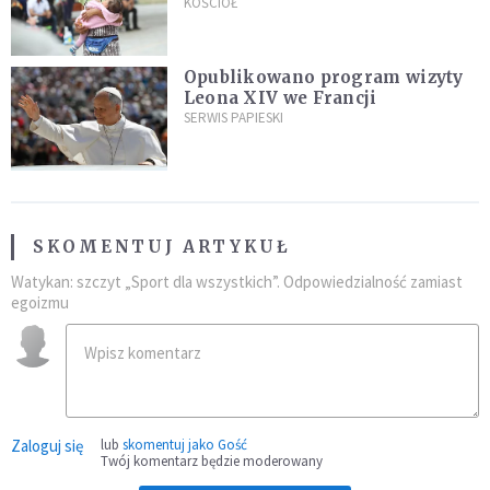
"Masowy ogień przeciwko
KOŚCIÓŁ
najeźdźcom!"
Opublikowano program wizyty
Leona XIV we Francji
SERWIS PAPIESKI
SKOMENTUJ ARTYKUŁ
Watykan: szczyt „Sport dla wszystkich”. Odpowiedzialność zamiast
egoizmu
Zaloguj się
lub
skomentuj jako Gość
Twój komentarz będzie moderowany