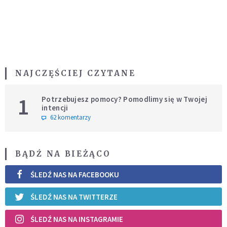
NAJCZĘŚCIEJ CZYTANE
1
Potrzebujesz pomocy? Pomodlimy się w Twojej
intencji
62 komentarzy
BĄDŹ NA BIEŻĄCO
ŚLEDŹ NAS NA FACEBOOKU
ŚLEDŹ NAS NA TWITTERZE
ŚLEDŹ NAS NA INSTAGRAMIE