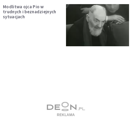
Modlitwa ojca Pio w
trudnych i beznadziejnych
sytuacjach