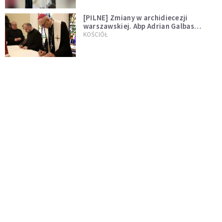
[PILNE] Zmiany w archidiecezji
warszawskiej. Abp Adrian Galbas
wręczył dekrety nowym proboszczom
KOŚCIÓŁ
[PILNE] Podjęto kroki ws. księdza
Sawielewicza. Nie zobaczymy go w
mediach
WYDARZENIA