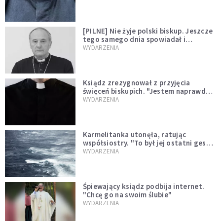
[PILNE] Nie żyje polski biskup. Jeszcze
tego samego dnia spowiadał i
sprawował Mszę świętą
WYDARZENIA
Ksiądz zrezygnował z przyjęcia
święceń biskupich. "Jestem naprawdę
niegodny"
WYDARZENIA
Karmelitanka utonęła, ratując
współsiostry. "To był jej ostatni gest
miłości"
WYDARZENIA
Śpiewający ksiądz podbija internet.
"Chcę go na swoim ślubie"
WYDARZENIA