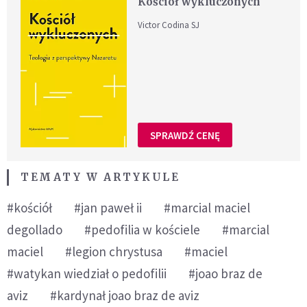
Kościół wykluczonych
Victor Codina SJ
SPRAWDŹ CENĘ
TEMATY W ARTYKULE
#kościół
#jan paweł ii
#marcial maciel
degollado
#pedofilia w kościele
#marcial
maciel
#legion chrystusa
#maciel
#watykan wiedział o pedofilii
#joao braz de
aviz
#kardynał joao braz de aviz