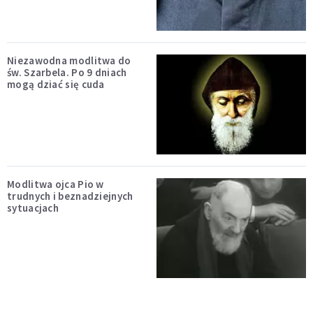
Niezawodna modlitwa do
św. Szarbela. Po 9 dniach
mogą dziać się cuda
Modlitwa ojca Pio w
trudnych i beznadziejnych
sytuacjach