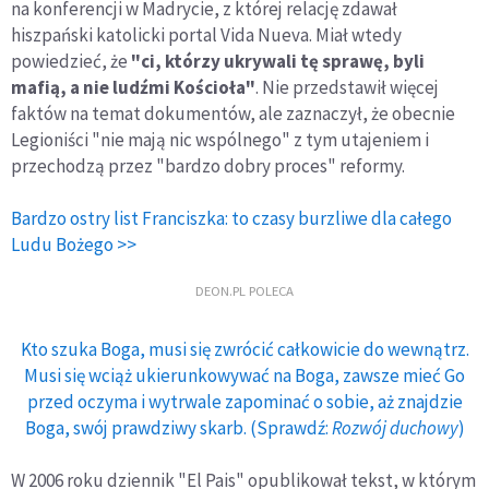
na konferencji w Madrycie, z której relację zdawał
hiszpański katolicki portal Vida Nueva. Miał wtedy
powiedzieć, że
"ci, którzy ukrywali tę sprawę, byli
mafią, a nie ludźmi Kościoła"
. Nie przedstawił więcej
faktów na temat dokumentów, ale zaznaczył, że obecnie
Legioniści "nie mają nic wspólnego" z tym utajeniem i
przechodzą przez "bardzo dobry proces" reformy.
Bardzo ostry list Franciszka: to czasy burzliwe dla całego
Ludu Bożego >>
DEON.PL POLECA
Kto szuka Boga, musi się zwrócić całkowicie do wewnątrz.
Musi się wciąż ukierunkowywać na Boga, zawsze mieć Go
przed oczyma i wytrwale zapominać o sobie, aż znajdzie
Boga, swój prawdziwy skarb. (Sprawdź:
Rozwój duchowy
)
W 2006 roku dziennik "El Pais" opublikował tekst, w którym