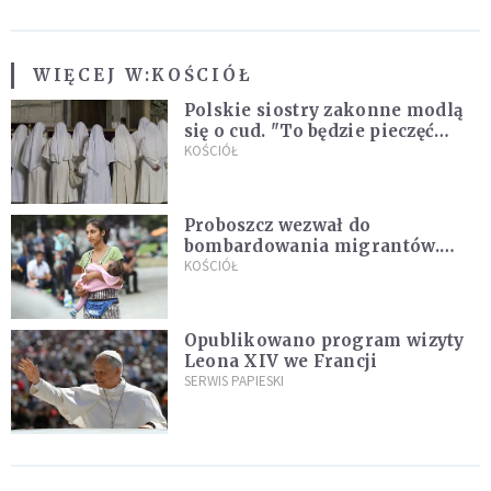
WIĘCEJ W:
KOŚCIÓŁ
Polskie siostry zakonne modlą
się o cud. "To będzie pieczęć
Pana Boga dla naszej wiary"
KOŚCIÓŁ
Proboszcz wezwał do
bombardowania migrantów.
"Masowy ogień przeciwko
KOŚCIÓŁ
najeźdźcom!"
Opublikowano program wizyty
Leona XIV we Francji
SERWIS PAPIESKI