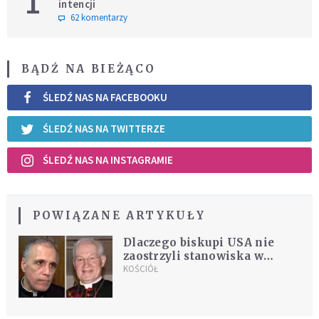
1
intencji
62 komentarzy
BĄDŹ NA BIEŻĄCO
ŚLEDŹ NAS NA FACEBOOKU
ŚLEDŹ NAS NA TWITTERZE
ŚLEDŹ NAS NA INSTAGRAMIE
POWIĄZANE ARTYKUŁY
Dlaczego biskupi USA nie
zaostrzyli stanowiska w
kwestii pedofilii? Ukazały się
KOŚCIÓŁ
nowe fakty