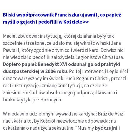
Bliski współpracownik Franciszka ujawnił, co papież
myśli o gejach i pedofilii w Kościele >>
Maciel zbudował instytucję, której działania były tak
szczelnie strzeżone, że udało mu się wkraść w łaski Jana
Pawła II, który zgodnie z tym co twierdzi kard. Dziwisz nic
nie wiedział o pedofilii założyciela Legionistów Chrystusa.
Dopiero papież Benedykt XVI odsunął go od praktyki
duszpasterskiej w 2006 roku
. Po tej interwencji Legioniści
oraz towarzyszący im świecki ruch Regnum Christi, przeszli
restrukturyzację i zmianę konstytucji, na czele ze
zniesieniem ślubów absolutnego podporządkowania i
braku krytyki przełożonych.
W niedawno udzielonym wywiadzie kardynał Bráz de Aviz
naciskał na to, by Kościół niezwłocznie odpowiadał na
oskarżenia o nadużycia seksualne. "Musimy
być czujni i