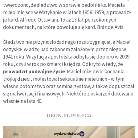
twierdzono, że śledztwo w sprawie pedofilii ks. Maciela
miało miejsce w Watykanie w latach 1956-1959, a prowadził
je kard. Alfredo Ottaviani. To aż 13 lat po rzekomych
dokumentach, na które powołuje się kard. Bráz de Aviz.
Śledztwo nie przyniosło żadnego rozstrzygnięcia, a Maciel
odzyskał władzę nad zakonem założonym przez niego w
1941 roku. Wizytacja apostolska odbyła się dopiero w 2009
roku, czyli w rok po śmierci księdza. Odkryto wtedy, że
prowadził podwójne życie
. Maciel miał dwie kochanki i
trójkę dzieci, molestował seksualnie nieletnich - w tym
własne potomstwo oraz seminarzystów, a także dopuszczał
się malwersacji finansowych. Niektóre z oskarżeń datowano
właśnie na lata 40.
DEON.PL POLECA