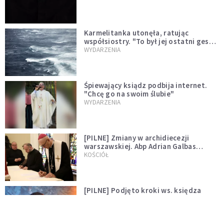
Karmelitanka utonęła, ratując
współsiostry. "To był jej ostatni gest
miłości"
WYDARZENIA
Śpiewający ksiądz podbija internet.
"Chcę go na swoim ślubie"
WYDARZENIA
[PILNE] Zmiany w archidiecezji
warszawskiej. Abp Adrian Galbas
wręczył dekrety nowym proboszczom
KOŚCIÓŁ
[PILNE] Podjęto kroki ws. księdza
Sawielewicza. Nie zobaczymy go w
mediach
WYDARZENIA