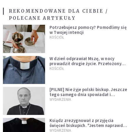
REKOMENDOWANE DLA CIEBIE /
POLECANE ARTYKUŁY
Potrzebujesz pomocy? Pomodlimy się
w Twojej intencji
KOŚCIÓŁ
W dzień odprawiał Mszę, w nocy
prowadził drugie życie. Przełożony
kazał mu opuścić zakon
KOŚCIÓŁ
[PILNE] Nie żyje polski biskup. Jeszcze
tego samego dnia spowiadał i
sprawował Mszę świętą
WYDARZENIA
Ksiądz zrezygnował z przyjęcia
święceń biskupich. "Jestem naprawdę
niegodny"
WYDARZENIA