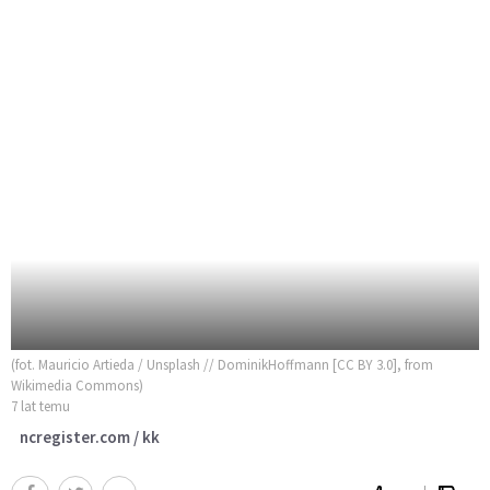
(fot. Mauricio Artieda / Unsplash // DominikHoffmann [CC BY 3.0], from
Wikimedia Commons)
7 lat temu
ncregister.com / kk