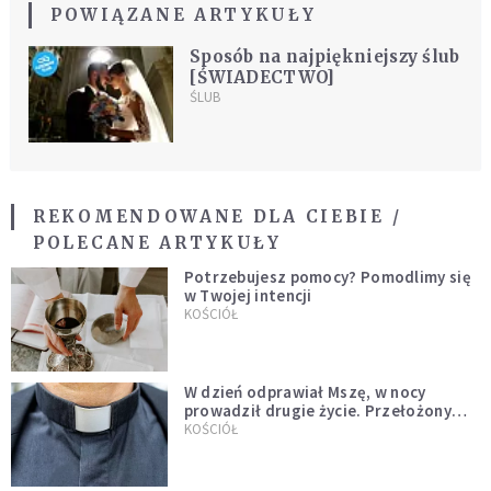
POWIĄZANE ARTYKUŁY
Sposób na najpiękniejszy ślub
[ŚWIADECTWO]
ŚLUB
REKOMENDOWANE DLA CIEBIE /
POLECANE ARTYKUŁY
Potrzebujesz pomocy? Pomodlimy się
w Twojej intencji
KOŚCIÓŁ
W dzień odprawiał Mszę, w nocy
prowadził drugie życie. Przełożony
kazał mu opuścić zakon
KOŚCIÓŁ