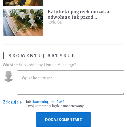
Katolicki pogrzeb muzyka
odwołano tuż przed
uroczystością. Powodem była
KOŚCIÓŁ
przynależność do masonerii
SKOMENTUJ ARTYKUŁ
Wkrótce ślub kościelny Lionela Messiego?
Zaloguj się
lub
skomentuj jako Gość
Twój komentarz będzie moderowany
DODAJ KOMENTARZ