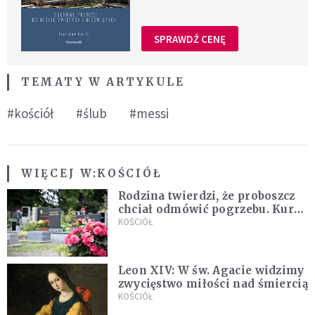
SPRAWDŹ CENĘ
TEMATY W ARTYKULE
#kościół
#ślub
#messi
WIĘCEJ W:
KOŚCIÓŁ
Rodzina twierdzi, że proboszcz
chciał odmówić pogrzebu. Kuria
zapowiada wyjaśnienia
KOŚCIÓŁ
Leon XIV: W św. Agacie widzimy
zwycięstwo miłości nad śmiercią
KOŚCIÓŁ