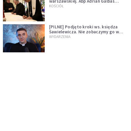
warszawskiej. Abp Adrian Galbas
wręczył dekrety nowym proboszczom
KOŚCIÓŁ
[PILNE] Podjęto kroki ws. księdza
Sawielewicza. Nie zobaczymy go w
mediach
WYDARZENIA