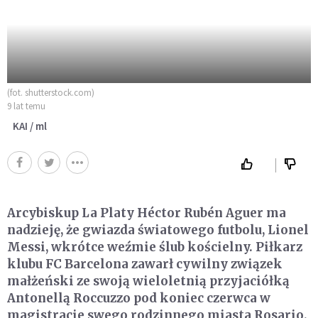
(fot. shutterstock.com)
9 lat temu
KAI / ml
Arcybiskup La Platy Héctor Rubén Aguer ma
nadzieję, że gwiazda światowego futbolu, Lionel
Messi, wkrótce weźmie ślub kościelny. Piłkarz
klubu FC Barcelona zawarł cywilny związek
małżeński ze swoją wieloletnią przyjaciółką
Antonellą Roccuzzo pod koniec czerwca w
magistracie swego rodzinnego miasta Rosario.