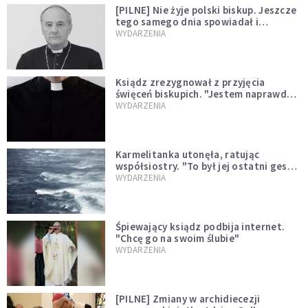
[PILNE] Nie żyje polski biskup. Jeszcze
tego samego dnia spowiadał i
sprawował Mszę świętą
WYDARZENIA
Ksiądz zrezygnował z przyjęcia
święceń biskupich. "Jestem naprawdę
niegodny"
WYDARZENIA
Karmelitanka utonęła, ratując
współsiostry. "To był jej ostatni gest
miłości"
WYDARZENIA
Śpiewający ksiądz podbija internet.
"Chcę go na swoim ślubie"
WYDARZENIA
[PILNE] Zmiany w archidiecezji