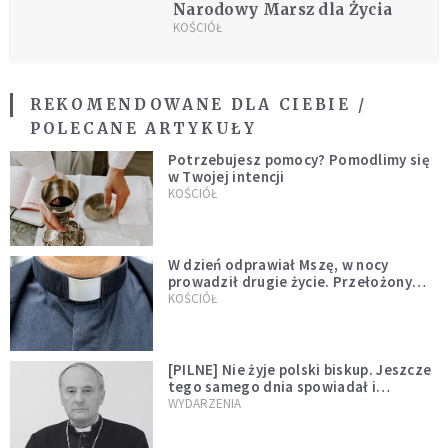
Narodowy Marsz dla Życia
KOŚCIÓŁ
REKOMENDOWANE DLA CIEBIE /
POLECANE ARTYKUŁY
Potrzebujesz pomocy? Pomodlimy się
w Twojej intencji
KOŚCIÓŁ
W dzień odprawiał Mszę, w nocy
prowadził drugie życie. Przełożony
kazał mu opuścić zakon
KOŚCIÓŁ
[PILNE] Nie żyje polski biskup. Jeszcze
tego samego dnia spowiadał i
sprawował Mszę świętą
WYDARZENIA