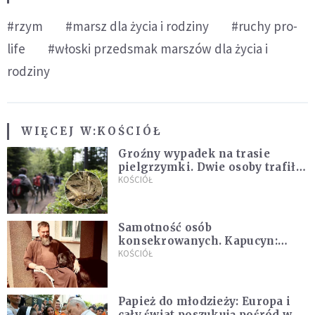
#rzym
#marsz dla życia i rodziny
#ruchy pro-
life
#włoski przedsmak marszów dla życia i
rodziny
WIĘCEJ W:
KOŚCIÓŁ
Groźny wypadek na trasie
pielgrzymki. Dwie osoby trafiły
do szpitala
KOŚCIÓŁ
Samotność osób
konsekrowanych. Kapucyn:
Życie w pojedynkę rzadko jest
KOŚCIÓŁ
sielanką
Papież do młodzieży: Europa i
cały świat poszukują pośród was