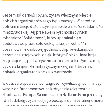
Gestem solidarności była wizyta w Wiecznym Mieście
polskich organizatorów tego typu marszy. - W narodzie
polskim istnieje duże przywiązanie do wartości solidarności
międzyludzkiej. Jej przejawem był chociażby ruch
robotniczy "Solidarność", który upominał się o
podstawowe prawa człowieka, takie jak wolność i
poszanowanie osobowej godności, doprowadzając do
przemian ustrojowych, dzięki którym Polska i inne kraje
znajdujące się pod wpływem autorytarnych reżymów mogą
być dziś krajami demokratycznym - wyjaśnił Jarosław
Kniołek, organizator Marszu w Warszawie.
W obliczu współczesnych zagrożeń cywilizacyjnych, należy
wrócić do fundamentów, na których niegdyś została
zbudowana Europa. Są nimi szacunek dla instytucji rodziny
i dla ludzkiego życia, od jego poczęcia do naturalnej śmierci
- Walczymy o podstawowe wartości. Ważne jest to, by