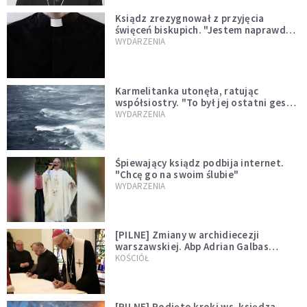
Ksiądz zrezygnował z przyjęcia
święceń biskupich. "Jestem naprawdę
niegodny"
WYDARZENIA
Karmelitanka utonęła, ratując
współsiostry. "To był jej ostatni gest
miłości"
WYDARZENIA
Śpiewający ksiądz podbija internet.
"Chcę go na swoim ślubie"
WYDARZENIA
[PILNE] Zmiany w archidiecezji
warszawskiej. Abp Adrian Galbas
wręczył dekrety nowym proboszczom
KOŚCIÓŁ
[PILNE] Podjęto kroki ws. księdza