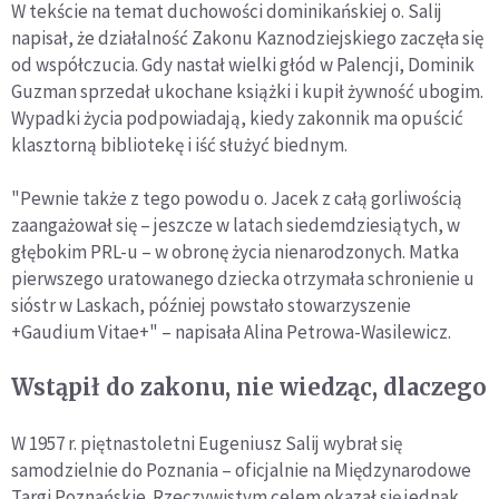
W tekście na temat duchowości dominikańskiej o. Salij
napisał, że działalność Zakonu Kaznodziejskiego zaczęła się
od współczucia. Gdy nastał wielki głód w Palencji, Dominik
Guzman sprzedał ukochane książki i kupił żywność ubogim.
Wypadki życia podpowiadają, kiedy zakonnik ma opuścić
klasztorną bibliotekę i iść służyć biednym.
"Pewnie także z tego powodu o. Jacek z całą gorliwością
zaangażował się – jeszcze w latach siedemdziesiątych, w
głębokim PRL-u – w obronę życia nienarodzonych. Matka
pierwszego uratowanego dziecka otrzymała schronienie u
sióstr w Laskach, później powstało stowarzyszenie
+Gaudium Vitae+" – napisała Alina Petrowa-Wasilewicz.
Wstąpił do zakonu, nie wiedząc, dlaczego
W 1957 r. piętnastoletni Eugeniusz Salij wybrał się
samodzielnie do Poznania – oficjalnie na Międzynarodowe
Targi Poznańskie. Rzeczywistym celem okazał się jednak