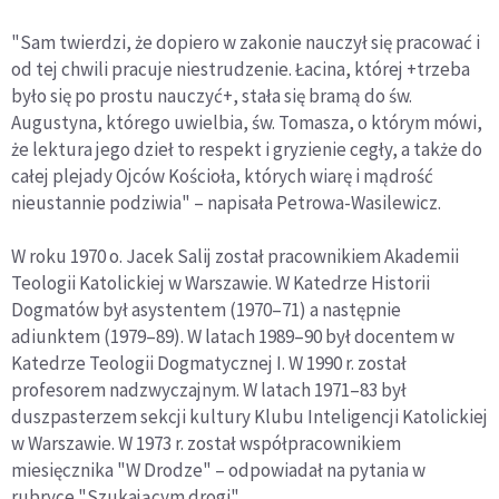
"Sam twierdzi, że dopiero w zakonie nauczył się pracować i
od tej chwili pracuje niestrudzenie. Łacina, której +trzeba
było się po prostu nauczyć+, stała się bramą do św.
Augustyna, którego uwielbia, św. Tomasza, o którym mówi,
że lektura jego dzieł to respekt i gryzienie cegły, a także do
całej plejady Ojców Kościoła, których wiarę i mądrość
nieustannie podziwia" – napisała Petrowa-Wasilewicz.
W roku 1970 o. Jacek Salij został pracownikiem Akademii
Teologii Katolickiej w Warszawie. W Katedrze Historii
Dogmatów był asystentem (1970–71) a następnie
adiunktem (1979–89). W latach 1989–90 był docentem w
Katedrze Teologii Dogmatycznej I. W 1990 r. został
profesorem nadzwyczajnym. W latach 1971–83 był
duszpasterzem sekcji kultury Klubu Inteligencji Katolickiej
w Warszawie. W 1973 r. został współpracownikiem
miesięcznika "W Drodze" – odpowiadał na pytania w
rubryce "Szukającym drogi".