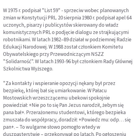
W 1975 r. podpisał "List 59" - sprzeciw wobec planowanych
zmian w Konstytucji PRL. 20 sierpnia 1980 r. podpisał apel 64
uczonych, pisarzy i publicystów skierowany do władz
komunistycznych PRL o podjęcie dialogu ze strajkującymi
robotnikami. W latach 1982–89 działał w podziemnej Radzie
Edukacji Narodowej. W 1988 został członkiem Komitetu
Obywatelskiego przy Przewodniczącym NSZZ
"Solidarność". W latach 1993-96 był członkiem Rady Głównej
Szkolnictwa Wyższego.
"Za kontakty i wspieranie opozycji nękany był przez
bezpiekę, której bał się umiarkowanie. W Pałacu
Mostowskich wrzeszczącemu ubekowi spokojnie
powiedział: +Nie po to się Pan Jezus narodził, żebym się
pana bał+. Przerażonemu studentowi, którego bezpieka
zmuszała do współpracy, doradził: +Powiedz mu: odp… się
pan+. – To wulgarne słowo pomogło wtedy w
duszpasterstwie – przekonywał po latach. Po ogłoszeniu