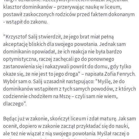
klasztor dominikanów – przerywając naukę w liceum,
postawił zaskoczonych rodziców przed faktem dokonanym
- wstąpił do zakonu.
"Krzysztof Salij stwierdził, że jego brat miał pełną
akceptację bliskich dla swojego powołania. Jednak sam
dominikanin opowiadał, że ich reakcja nie była bardzo
optymistyczna, raczej zachęcali go do ponownego
zastanowienia się i nakazywali powrót do domu, gdy tylko
okaże się, że nie jest to jego droga" – napisała Zofia Fenrych.
Wybór sam o. Salij uzasadnił następująco: "Myślę, że do
dominikanów wstąpiłem z tych samych powodów, z których
codziennie chodziłem na Mszę – czyli sam nie wiem,
dlaczego".
Będąc już w zakonie, skończył liceum i zdał maturę. Jak sam
ocenił, dopiero w zakonie zaczął przykładać się do nauki,
ale też nie wiązał z nią swojego powołania. Myślał raczej o