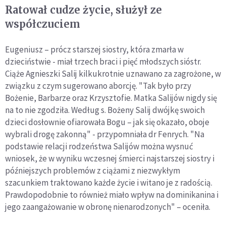
Ratował cudze życie, służył ze
współczuciem
Eugeniusz – prócz starszej siostry, która zmarła w
dzieciństwie - miał trzech braci i pięć młodszych sióstr.
Ciąże Agnieszki Salij kilkukrotnie uznawano za zagrożone, w
związku z czym sugerowano aborcję. "Tak było przy
Bożenie, Barbarze oraz Krzysztofie. Matka Salijów nigdy się
na to nie zgodziła. Według s. Bożeny Salij dwójkę swoich
dzieci dosłownie ofiarowała Bogu – jak się okazało, oboje
wybrali drogę zakonną" - przypomniała dr Fenrych. "Na
podstawie relacji rodzeństwa Salijów można wysnuć
wniosek, że w wyniku wczesnej śmierci najstarszej siostry i
późniejszych problemów z ciążami z niezwykłym
szacunkiem traktowano każde życie i witano je z radością.
Prawdopodobnie to również miało wpływ na dominikanina i
jego zaangażowanie w obronę nienarodzonych" – oceniła.