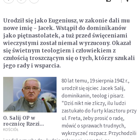
Urodził się jako Eugeniusz, w zakonie dali mu
nowe imię - Jacek. Wstąpił do dominikanów
jako piętnastolatek, a tuż przed święceniami
wieczystymi został niemal wyrzucony. Okazał
się świetnym teologiem i człowiekiem z
czułością troszczącym się o tych, którzy szukali
jego rady i wsparcia.
80 lat temu, 19 sierpnia 1942 r.,
urodził się ojciec Jacek Salij,
dominikanin, teolog i pisarz.
"Dziś nikt nie zliczy, ilu ludzi
zastukało do furty klasztoru przy
ul. Freta, żeby prosić o radę,
O. Salij OP w
rocznicę Rzezi
mówić o sprawach trudnych,
Wołyńskiej: patrzmy
KOŚCIÓŁ
wykrzyczeć rozpacz. Przychodzili
na siebie wzrokiem