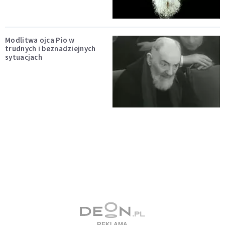
Modlitwa ojca Pio w
trudnych i beznadziejnych
sytuacjach