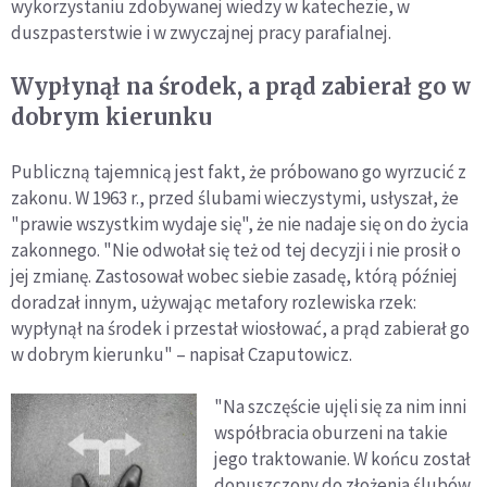
wykorzystaniu zdobywanej wiedzy w katechezie, w
duszpasterstwie i w zwyczajnej pracy parafialnej.
Wypłynął na środek, a prąd zabierał go w
dobrym kierunku
Publiczną tajemnicą jest fakt, że próbowano go wyrzucić z
zakonu. W 1963 r., przed ślubami wieczystymi, usłyszał, że
"prawie wszystkim wydaje się", że nie nadaje się on do życia
zakonnego. "Nie odwołał się też od tej decyzji i nie prosił o
jej zmianę. Zastosował wobec siebie zasadę, którą później
doradzał innym, używając metafory rozlewiska rzek:
wypłynął na środek i przestał wiosłować, a prąd zabierał go
w dobrym kierunku" – napisał Czaputowicz.
"Na szczęście ujęli się za nim inni
współbracia oburzeni na takie
jego traktowanie. W końcu został
dopuszczony do złożenia ślubów