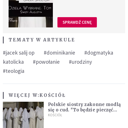
SPRAWDŹ CENĘ
TEMATY W ARTYKULE
#jacek salij op
#dominikanie
#dogmatyka
katolicka
#powołanie
#urodziny
#teologia
WIĘCEJ W:
KOŚCIÓŁ
Polskie siostry zakonne modlą
się o cud. "To będzie pieczęć
Pana Boga dla naszej wiary"
KOŚCIÓŁ