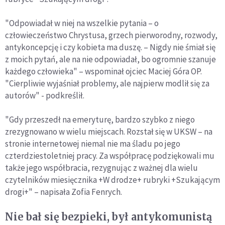
"Odpowiadał w niej na wszelkie pytania – o
człowieczeństwo Chrystusa, grzech pierworodny, rozwody,
antykoncepcję i czy kobieta ma duszę. – Nigdy nie śmiał się
z moich pytań, ale na nie odpowiadał, bo ogromnie szanuje
każdego człowieka" – wspominał ojciec Maciej Góra OP.
"Cierpliwie wyjaśniał problemy, ale najpierw modlił się za
autorów" - podkreślił.
"Gdy przeszedł na emeryturę, bardzo szybko z niego
zrezygnowano w wielu miejscach. Rozstał się w UKSW – na
stronie internetowej niemal nie ma śladu po jego
czterdziestoletniej pracy. Za współpracę podziękowali mu
także jego współbracia, rezygnując z ważnej dla wielu
czytelników miesięcznika +W drodze+ rubryki +Szukającym
drogi+" – napisała Zofia Fenrych.
Nie bał się bezpieki, był antykomunistą