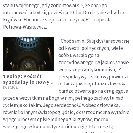
stanu wojennego, gdy zorientował się, że chcą go
internować, ukrył się gdzieś na 10 dni. Do dziś nie zdradza
kryjówki, +bo może się jeszcze przydać+" - napisała
Petrowa-Wasilewicz.
"Choć sam o. Salij dystansował się
od kwestii politycznych, wiele
osób uważało go za
zdecydowanego i w jakimś sensie
wojującego antykomunistę. Z
perspektywy czasu i wypowiedzi
Teolog: Kościół
synodalny to nowy
o. Jacka jawi się obraz człowieka
sposób bycia
KOŚCIÓŁ
bardzo otwartego na drugiego, a
Kościołem
przede wszystkim na Boga w nim, pełnego zachwytu nad
życiem jako takim. Jego serdeczność wobec człowieka,
również o innym światopoglądzie, dostrzec można wyraźnie
w jego uroczym opisie jednego z kuzynów, mocno
wierzącego w komunistyczną ideologię: +To zresztą