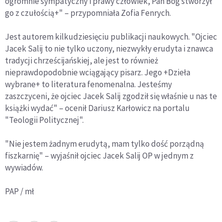
ogromnie sympatyczny i prawy człowiek, Pan Bóg stworzył
go z czułością+" – przypomniała Zofia Fenrych.
Jest autorem kilkudziesięciu publikacji naukowych. "Ojciec
Jacek Salij to nie tylko uczony, niezwykły erudyta i znawca
tradycji chrześcijańskiej, ale jest to również
nieprawdopodobnie wciągający pisarz. Jego +Dzieła
wybrane+ to literatura fenomenalna. Jesteśmy
zaszczyceni, że ojciec Jacek Salij zgodził się właśnie u nas te
książki wydać" – ocenił Dariusz Karłowicz na portalu
"Teologii Politycznej".
"Nie jestem żadnym erudytą, mam tylko dość porządną
fiszkarnię" – wyjaśnił ojciec Jacek Salij OP w jednym z
wywiadów.
PAP / mł