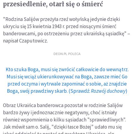
przesiedlenie, otarł się o śmierć
"Rodzina Salijów przeżyła rzeź wołyńską jedynie dzięki
ukryciu się 15 kwietnia 1943 r. przed niosącymi śmierć
banderowcami, po ostrzeżeniu przez ukraińską sąsiadkę" –
napisał Czaputowicz.
DEON.PL POLECA
Kto szuka Boga, musi się zwrócić całkowicie do wewnątrz.
Musi się wciąż ukierunkowywać na Boga, zawsze mieć Go
przed oczyma i wytrwale zapominać o sobie, aż znajdzie
Boga, swój prawdziwy skarb. (Sprawdź:
Rozwój duchowy
)
Obraz Ukraińca banderowca pozostał w rodzinie Salijów
bardzo żywy i jednoznacznie negatywny, choć istniały
również wspomnienia o kilku sąsiadach "sprawiedliwych".
Jak mówił sam o. Salij, "dzięki łasce Bożej" udało mu się