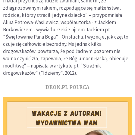
i nadal przychodzą ludzie załamani, samotni, ze
pojednania
zdiagnozowanym rakiem, rozpadające się małżeństwa,
rodzice, którzy stracili jedyne dziecko" – przypomniała
Alina Petrowa-Wasilewicz, współautorka - z Jackiem
Borkowiczem - wywiadu rzeki z ojcem Jackiem pt.
"Świętowanie Pana Boga". "On słucha. I wyznaje, jak często
czuje się całkowicie bezradny. Ma jednak kilka
drogowskazów: powtarza, że pod żadnym pozorem nie
wolno czynić zła, zapewnia, że Bóg umocni łaską, obiecuje
modlitwę" – napisała w artykule pt. "Strażnik
drogowskazów" ("Idziemy", 2012).
DEON.PL POLECA