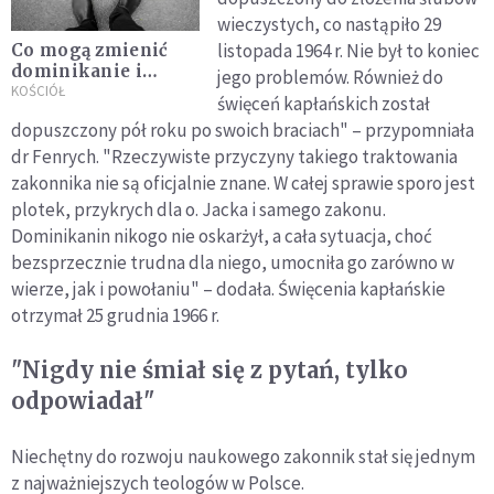
wieczystych, co nastąpiło 29
listopada 1964 r. Nie był to koniec
Co mogą zmienić
dominikanie i
jego problemów. Również do
Kościół, by nie
KOŚCIÓŁ
święceń kapłańskich został
dochodziło do
dopuszczony pół roku po swoich braciach" – przypomniała
nadużyć? Oto
dr Fenrych. "Rzeczywiste przyczyny takiego traktowania
rekomendacje
zakonnika nie są oficjalnie znane. W całej sprawie sporo jest
plotek, przykrych dla o. Jacka i samego zakonu.
Dominikanin nikogo nie oskarżył, a cała sytuacja, choć
bezsprzecznie trudna dla niego, umocniła go zarówno w
wierze, jak i powołaniu" – dodała. Święcenia kapłańskie
otrzymał 25 grudnia 1966 r.
"Nigdy nie śmiał się z pytań, tylko
odpowiadał"
Niechętny do rozwoju naukowego zakonnik stał się jednym
z najważniejszych teologów w Polsce.