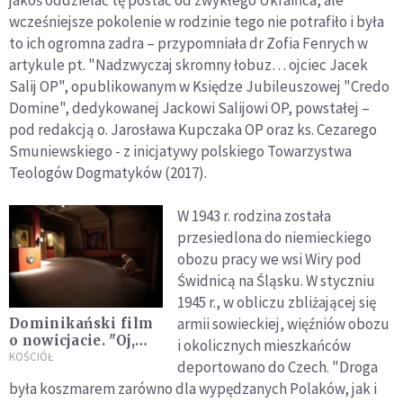
jakoś oddzielać tę postać od zwykłego Ukraińca, ale
wcześniejsze pokolenie w rodzinie tego nie potrafiło i była
to ich ogromna zadra – przypomniała dr Zofia Fenrych w
artykule pt. "Nadzwyczaj skromny łobuz… ojciec Jacek
Salij OP", opublikowanym w Księdze Jubileuszowej "Credo
Domine", dedykowanej Jackowi Salijowi OP, powstałej –
pod redakcją o. Jarosława Kupczaka OP oraz ks. Cezarego
Smuniewskiego - z inicjatywy polskiego Towarzystwa
Teologów Dogmatyków (2017).
W 1943 r. rodzina została
przesiedlona do niemieckiego
obozu pracy we wsi Wiry pod
Świdnicą na Śląsku. W styczniu
1945 r., w obliczu zbliżającej się
armii sowieckiej, więźniów obozu
Dominikański film
o nowicjacie. "Oj,
i okolicznych mieszkańców
chłopcy, to będzie
KOŚCIÓŁ
deportowano do Czech. "Droga
bardzo trudny czas"
była koszmarem zarówno dla wypędzanych Polaków, jak i