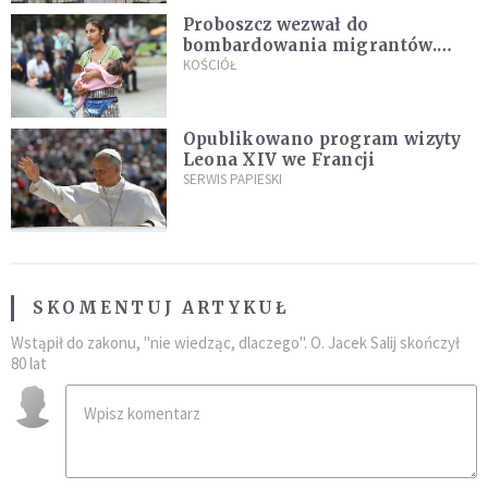
Proboszcz wezwał do
bombardowania migrantów.
"Masowy ogień przeciwko
KOŚCIÓŁ
najeźdźcom!"
Opublikowano program wizyty
Leona XIV we Francji
SERWIS PAPIESKI
SKOMENTUJ ARTYKUŁ
Wstąpił do zakonu, "nie wiedząc, dlaczego". O. Jacek Salij skończył
80 lat