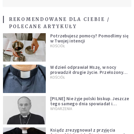
REKOMENDOWANE DLA CIEBIE /
POLECANE ARTYKUŁY
Potrzebujesz pomocy? Pomodlimy się
w Twojej intencji
KOŚCIÓŁ
W dzień odprawiał Mszę, w nocy
prowadził drugie życie. Przełożony
kazał mu opuścić zakon
KOŚCIÓŁ
[PILNE] Nie żyje polski biskup. Jeszcze
tego samego dnia spowiadał i
sprawował Mszę świętą
WYDARZENIA
Ksiądz zrezygnował z przyjęcia