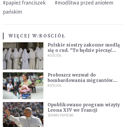
#papież franciszek
#modlitwa przed aniołem
pańskim
WIĘCEJ W:
KOŚCIÓŁ
Polskie siostry zakonne modlą
się o cud. "To będzie pieczęć
Pana Boga dla naszej wiary"
KOŚCIÓŁ
Proboszcz wezwał do
bombardowania migrantów.
"Masowy ogień przeciwko
KOŚCIÓŁ
najeźdźcom!"
Opublikowano program wizyty
Leona XIV we Francji
SERWIS PAPIESKI