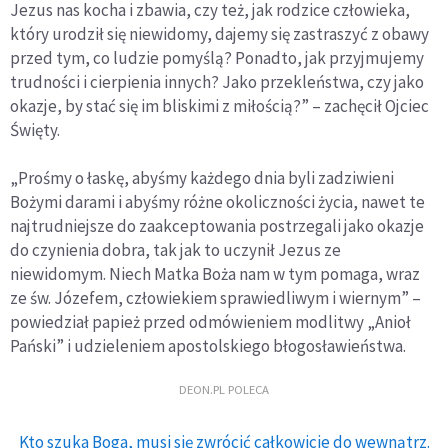
Jezus nas kocha i zbawia, czy też, jak rodzice człowieka,
który urodził się niewidomy, dajemy się zastraszyć z obawy
przed tym, co ludzie pomyślą? Ponadto, jak przyjmujemy
trudności i cierpienia innych? Jako przekleństwa, czy jako
okazje, by stać się im bliskimi z miłością?” – zachęcił Ojciec
Święty.
„Prośmy o łaskę, abyśmy każdego dnia byli zadziwieni
Bożymi darami i abyśmy różne okoliczności życia, nawet te
najtrudniejsze do zaakceptowania postrzegali jako okazje
do czynienia dobra, tak jak to uczynił Jezus ze
niewidomym. Niech Matka Boża nam w tym pomaga, wraz
ze św. Józefem, człowiekiem sprawiedliwym i wiernym” –
powiedział papież przed odmówieniem modlitwy „Anioł
Pański” i udzieleniem apostolskiego błogosławieństwa.
DEON.PL POLECA
Kto szuka Boga, musi się zwrócić całkowicie do wewnątrz.