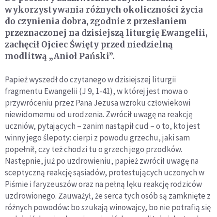
wykorzystywania różnych okoliczności życia
do czynienia dobra, zgodnie z przesłaniem
przeznaczonej na dzisiejszą liturgię Ewangelii,
zachęcił Ojciec Święty przed niedzielną
modlitwą „Anioł Pański”.
Papież wyszedł do czytanego w dzisiejszej liturgii
fragmentu Ewangelii (J 9, 1-41), w której jest mowa o
przywróceniu przez Pana Jezusa wzroku człowiekowi
niewidomemu od urodzenia. Zwrócił uwagę na reakcję
uczniów, pytających – zanim nastąpił cud – o to, kto jest
winny jego ślepoty: cierpi z powodu grzechu, jaki sam
popełnił, czy też chodzi tu o grzech jego przodków.
Następnie, już po uzdrowieniu, papież zwrócił uwagę na
sceptyczną reakcję sąsiadów, protestujących uczonych w
Piśmie i faryzeuszów oraz na pełną lęku reakcję rodziców
uzdrowionego. Zauważył, że serca tych osób są zamknięte z
różnych powodów: bo szukają winowajcy, bo nie potrafią się