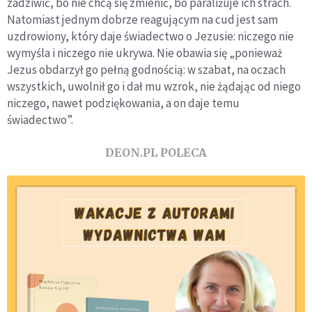
zadziwić, bo nie chcą się zmienić, bo paraliżuje ich strach.
Natomiast jednym dobrze reagującym na cud jest sam
uzdrowiony, który daje świadectwo o Jezusie: niczego nie
wymyśla i niczego nie ukrywa. Nie obawia się „ponieważ
Jezus obdarzył go pełną godnością: w szabat, na oczach
wszystkich, uwolnił go i dał mu wzrok, nie żądając od niego
niczego, nawet podziękowania, a on daje temu
świadectwo”.
DEON.PL POLECA