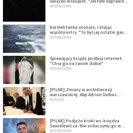
święceń biskupich. "Jestem naprawdę
niegodny"
WYDARZENIA
Karmelitanka utonęła, ratując
współsiostry. "To był jej ostatni gest
miłości"
WYDARZENIA
Śpiewający ksiądz podbija internet.
"Chcę go na swoim ślubie"
WYDARZENIA
[PILNE] Zmiany w archidiecezji
warszawskiej. Abp Adrian Galbas
wręczył dekrety nowym proboszczom
KOŚCIÓŁ
[PILNE] Podjęto kroki ws. księdza
Sawielewicza. Nie zobaczymy go w
mediach
WYDARZENIA