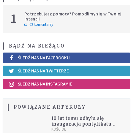
1
Potrzebujesz pomocy? Pomodlimy się w Twojej
intencji
62 komentarzy
BĄDŹ NA BIEŻĄCO
ŚLEDŹ NAS NA FACEBOOKU
ŚLEDŹ NAS NA TWITTERZE
ŚLEDŹ NAS NA INSTAGRAMIE
POWIĄZANE ARTYKUŁY
10 lat temu odbyła się
inauguracja pontyfikatu
papieża Franciszka
KOŚCIÓŁ