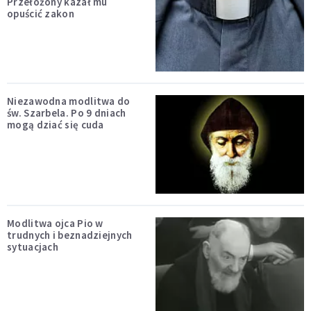
Przełożony kazał mu
opuścić zakon
Niezawodna modlitwa do
św. Szarbela. Po 9 dniach
mogą dziać się cuda
Modlitwa ojca Pio w
trudnych i beznadziejnych
sytuacjach