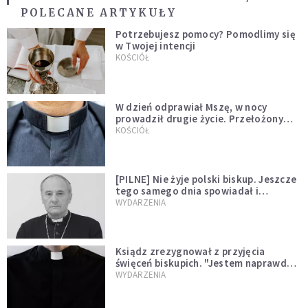
POLECANE ARTYKUŁY
Potrzebujesz pomocy? Pomodlimy się
w Twojej intencji
KOŚCIÓŁ
W dzień odprawiał Mszę, w nocy
prowadził drugie życie. Przełożony
kazał mu opuścić zakon
KOŚCIÓŁ
[PILNE] Nie żyje polski biskup. Jeszcze
tego samego dnia spowiadał i
sprawował Mszę świętą
WYDARZENIA
Ksiądz zrezygnował z przyjęcia
święceń biskupich. "Jestem naprawdę
niegodny"
WYDARZENIA