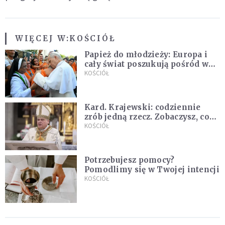
WIĘCEJ W:
KOŚCIÓŁ
Papież do młodzieży: Europa i
cały świat poszukują pośród was
nowych świętych
KOŚCIÓŁ
Kard. Krajewski: codziennie
zrób jedną rzecz. Zobaczysz, co
stanie się z twoim życiem
KOŚCIÓŁ
Potrzebujesz pomocy?
Pomodlimy się w Twojej intencji
KOŚCIÓŁ