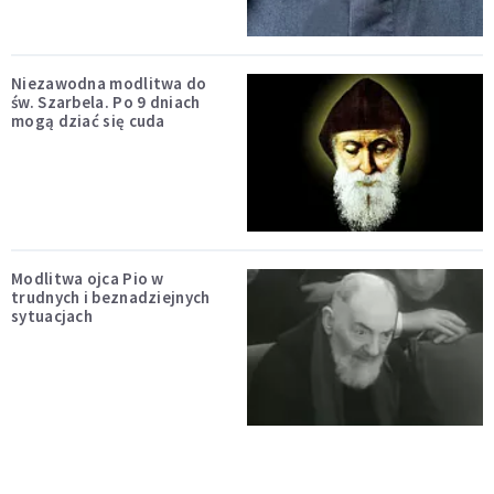
Niezawodna modlitwa do
św. Szarbela. Po 9 dniach
mogą dziać się cuda
Modlitwa ojca Pio w
trudnych i beznadziejnych
sytuacjach