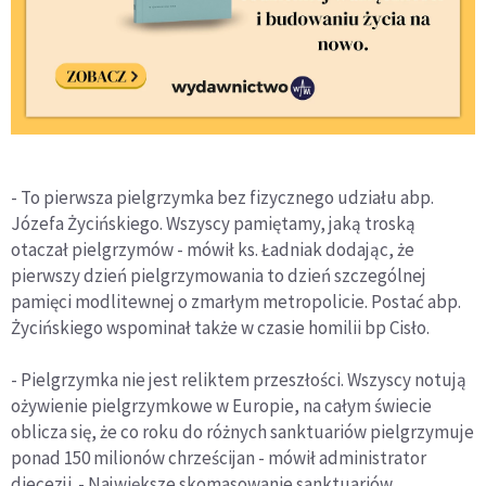
- To pierwsza pielgrzymka bez fizycznego udziału abp.
Józefa Życińskiego. Wszyscy pamiętamy, jaką troską
otaczał pielgrzymów - mówił ks. Ładniak dodając, że
pierwszy dzień pielgrzymowania to dzień szczególnej
pamięci modlitewnej o zmarłym metropolicie. Postać abp.
Życińskiego wspominał także w czasie homilii bp Cisło.
- Pielgrzymka nie jest reliktem przeszłości. Wszyscy notują
ożywienie pielgrzymkowe w Europie, na całym świecie
oblicza się, że co roku do różnych sanktuariów pielgrzymuje
ponad 150 milionów chrześcijan - mówił administrator
diecezji. - Największe skomasowanie sanktuariów