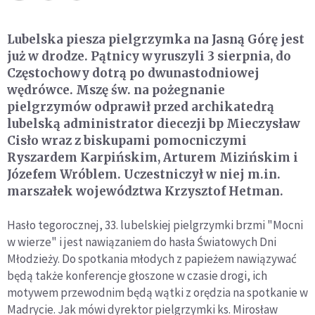
Lubelska piesza pielgrzymka na Jasną Górę jest
już w drodze. Pątnicy wyruszyli 3 sierpnia, do
Częstochowy dotrą po dwunastodniowej
wędrówce. Mszę św. na pożegnanie
pielgrzymów odprawił przed archikatedrą
lubelską administrator diecezji bp Mieczysław
Cisło wraz z biskupami pomocniczymi
Ryszardem Karpińskim, Arturem Mizińskim i
Józefem Wróblem. Uczestniczył w niej m.in.
marszałek województwa Krzysztof Hetman.
Hasło tegorocznej, 33. lubelskiej pielgrzymki brzmi "Mocni
w wierze" i jest nawiązaniem do hasła Światowych Dni
Młodzieży. Do spotkania młodych z papieżem nawiązywać
będą także konferencje głoszone w czasie drogi, ich
motywem przewodnim będą wątki z orędzia na spotkanie w
Madrycie. Jak mówi dyrektor pielgrzymki ks. Mirosław