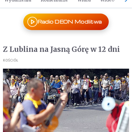
Radio DEON Modlitwa
Z Lublina na Jasną Górę w 12 dni
KOŚCIÓŁ