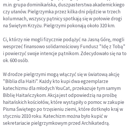
m.in. grupa dominikańska, duszpasterstwa akademickiego
czy ułanów. Pielgrzymka przez kilka dni pójdzie w trzech
kolumnach, wszyscy pątnicy spotkają się w połowie drogi
na Świętym Krzyżu. Pielgrzymi pokonają około 320 km.
Ci, którzy nie mogli fizycznie podążyć na Jasną Górę, mogli
wesprzeć finansowo solidarnościowy Fundusz "Idę z Tobą"
i powierzyć swoje intencje pątnikom. Zdecydowało się na to
ok. 600 osób.
W drodze pielgrzymi mogą włączyć się w światową akcję
"Biblia dla Haiti". Każdy kto kupi dwa egzemplarze
katechizmu dla młodych YouCat, przekazuje tym samym
Biblię Haitańczykom. Akcja jest odpowiedzią na prośbę
haitańskich kościołów, które wystąpiły o pomoc w zakupie
Pisma Świętego po trzęsieniu ziemi, które dotknęło kraj w
styczniu 2010 roku. Katechizm można było kupić w
sekretariacie pielgrzymkowym przed Archikatedrą.