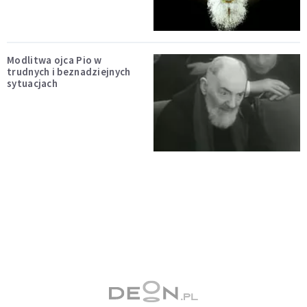
Modlitwa ojca Pio w
trudnych i beznadziejnych
sytuacjach