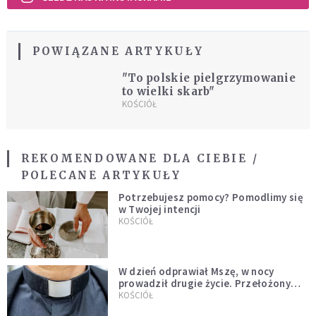
POWIĄZANE ARTYKUŁY
"To polskie pielgrzymowanie
to wielki skarb"
KOŚCIÓŁ
REKOMENDOWANE DLA CIEBIE /
POLECANE ARTYKUŁY
Potrzebujesz pomocy? Pomodlimy się
w Twojej intencji
KOŚCIÓŁ
W dzień odprawiał Mszę, w nocy
prowadził drugie życie. Przełożony
kazał mu opuścić zakon
KOŚCIÓŁ