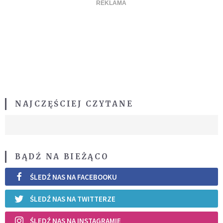
NAJCZĘŚCIEJ CZYTANE
BĄDŹ NA BIEŻĄCO
ŚLEDŹ NAS NA FACEBOOKU
ŚLEDŹ NAS NA TWITTERZE
ŚLEDŹ NAS NA INSTAGRAMIE