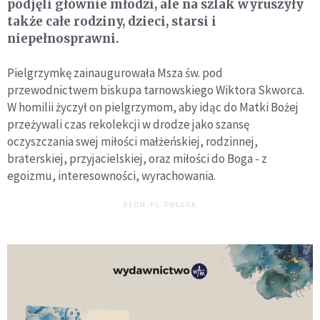
podjęli głównie młodzi, ale na szlak wyruszyły
także całe rodziny, dzieci, starsi i
niepełnosprawni.
Pielgrzymkę zainaugurowała Msza św. pod
przewodnictwem biskupa tarnowskiego Wiktora Skworca.
W homilii życzył on pielgrzymom, aby idąc do Matki Bożej
przeżywali czas rekolekcji w drodze jako szansę
oczyszczania swej miłości małżeńskiej, rodzinnej,
braterskiej, przyjacielskiej, oraz miłości do Boga - z
egoizmu, interesowności, wyrachowania.
DEON.PL POLECA