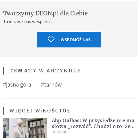
Tworzymy DEON.pl dla Ciebie
Tu możesz nas wesprzeć.
WSPOMÓŻ NAS
TEMATY W ARTYKULE
#jasna góra
#tarnów
WIĘCEJ W:
KOŚCIÓŁ
Abp Galbas: W przysiędze nie ma
słowa „rozwód”. Chodzi o to, że
„cię nie opuszczę”
KOŚCIÓŁ