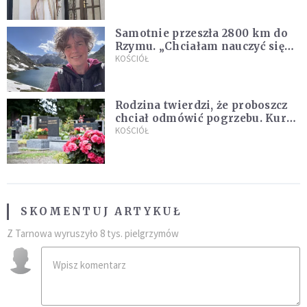
Samotnie przeszła 2800 km do
Rzymu. „Chciałam nauczyć się
ufać Bogu”
KOŚCIÓŁ
Rodzina twierdzi, że proboszcz
chciał odmówić pogrzebu. Kuria
zapowiada wyjaśnienia
KOŚCIÓŁ
SKOMENTUJ ARTYKUŁ
Z Tarnowa wyruszyło 8 tys. pielgrzymów