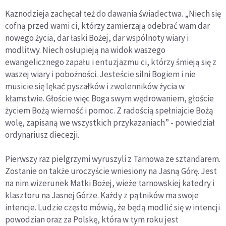
Kaznodzieja zachęcał też do dawania świadectwa. „Niech się
cofną przed wami ci, którzy zamierzają odebrać wam dar
nowego życia, dar łaski Bożej, dar wspólnoty wiary i
modlitwy. Niech osłupieją na widok waszego
ewangelicznego zapału i entuzjazmu ci, którzy śmieją się z
waszej wiary i pobożności. Jesteście silni Bogiem i nie
musicie się lękać pyszałków i zwolenników życia w
kłamstwie. Głoście więc Boga swym wędrowaniem, głoście
życiem Bożą wierność i pomoc. Z radością spełniajcie Bożą
wolę, zapisaną we wszystkich przykazaniach” - powiedział
ordynariusz diecezji.
Pierwszy raz pielgrzymi wyruszyli z Tarnowa ze sztandarem.
Zostanie on także uroczyście wniesiony na Jasną Górę. Jest
na nim wizerunek Matki Bożej, wieże tarnowskiej katedry i
klasztoru na Jasnej Górze. Każdy z pątników ma swoje
intencje. Ludzie często mówią, że będą modlić się w intencji
powodzian oraz za Polskę, która w tym roku jest