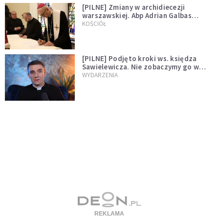
[PILNE] Zmiany w archidiecezji
warszawskiej. Abp Adrian Galbas
wręczył dekrety nowym proboszczom
KOŚCIÓŁ
[PILNE] Podjęto kroki ws. księdza
Sawielewicza. Nie zobaczymy go w
mediach
WYDARZENIA