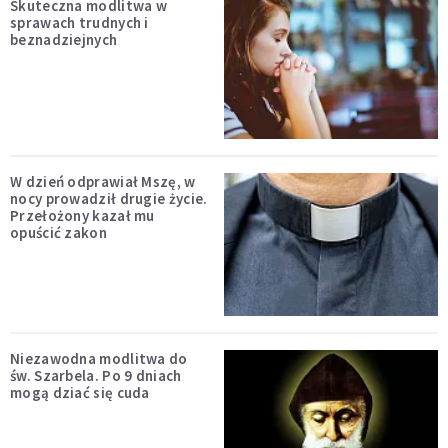
Skuteczna modlitwa w
sprawach trudnych i
beznadziejnych
W dzień odprawiał Mszę, w
nocy prowadził drugie życie.
Przełożony kazał mu
opuścić zakon
Niezawodna modlitwa do
św. Szarbela. Po 9 dniach
mogą dziać się cuda