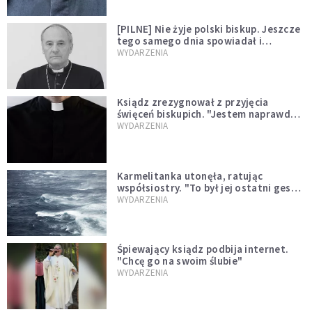
[PILNE] Nie żyje polski biskup. Jeszcze
tego samego dnia spowiadał i
sprawował Mszę świętą
WYDARZENIA
Ksiądz zrezygnował z przyjęcia
święceń biskupich. "Jestem naprawdę
niegodny"
WYDARZENIA
Karmelitanka utonęła, ratując
współsiostry. "To był jej ostatni gest
miłości"
WYDARZENIA
Śpiewający ksiądz podbija internet.
"Chcę go na swoim ślubie"
WYDARZENIA