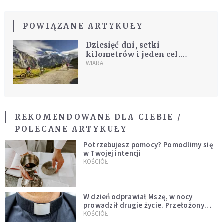
POWIĄZANE ARTYKUŁY
Dziesięć dni, setki
kilometrów i jeden cel.
Pielgrzymka, która wymaga
WIARA
siły charakteru i odwagi
REKOMENDOWANE DLA CIEBIE /
POLECANE ARTYKUŁY
Potrzebujesz pomocy? Pomodlimy się
w Twojej intencji
KOŚCIÓŁ
W dzień odprawiał Mszę, w nocy
prowadził drugie życie. Przełożony
kazał mu opuścić zakon
KOŚCIÓŁ