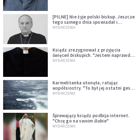
[PILNE] Nie żyje polski biskup. Jeszcze
tego samego dnia spowiadał i
sprawował Mszę świętą
WYDARZENIA
Ksiądz zrezygnował z przyjęcia
święceń biskupich. "Jestem naprawdę
niegodny"
WYDARZENIA
Karmelitanka utonęła, ratując
współsiostry. "To był jej ostatni gest
miłości"
WYDARZENIA
Śpiewający ksiądz podbija internet.
"Chcę go na swoim ślubie"
WYDARZENIA