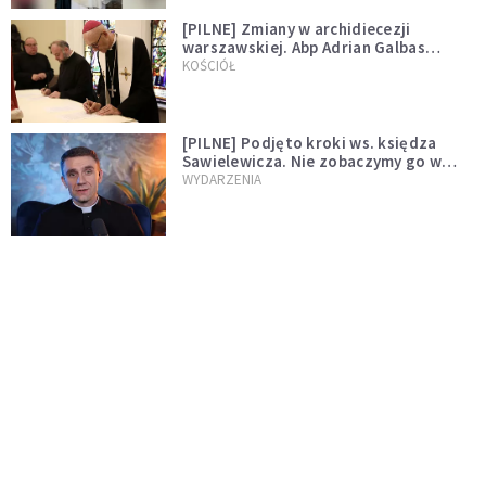
[PILNE] Zmiany w archidiecezji
warszawskiej. Abp Adrian Galbas
wręczył dekrety nowym proboszczom
KOŚCIÓŁ
[PILNE] Podjęto kroki ws. księdza
Sawielewicza. Nie zobaczymy go w
mediach
WYDARZENIA