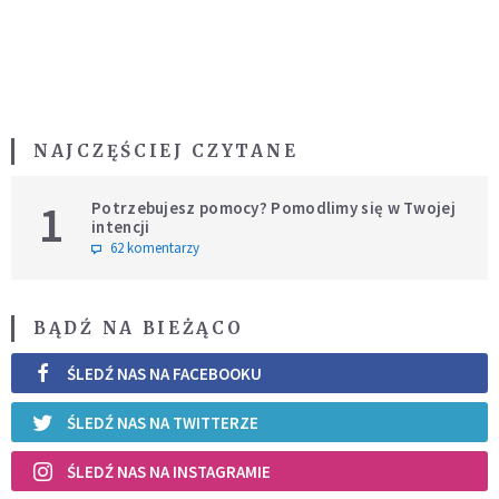
NAJCZĘŚCIEJ CZYTANE
1
Potrzebujesz pomocy? Pomodlimy się w Twojej
intencji
62 komentarzy
BĄDŹ NA BIEŻĄCO
ŚLEDŹ NAS NA FACEBOOKU
ŚLEDŹ NAS NA TWITTERZE
ŚLEDŹ NAS NA INSTAGRAMIE