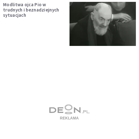
Modlitwa ojca Pio w
trudnych i beznadziejnych
sytuacjach