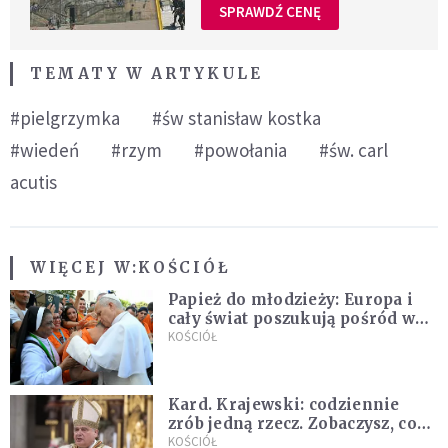
SPRAWDŹ CENĘ
TEMATY W ARTYKULE
#pielgrzymka
#św stanisław kostka
#wiedeń
#rzym
#powołania
#św. carl
acutis
WIĘCEJ W:
KOŚCIÓŁ
Papież do młodzieży: Europa i
cały świat poszukują pośród was
nowych świętych
KOŚCIÓŁ
Kard. Krajewski: codziennie
zrób jedną rzecz. Zobaczysz, co
stanie się z twoim życiem
KOŚCIÓŁ