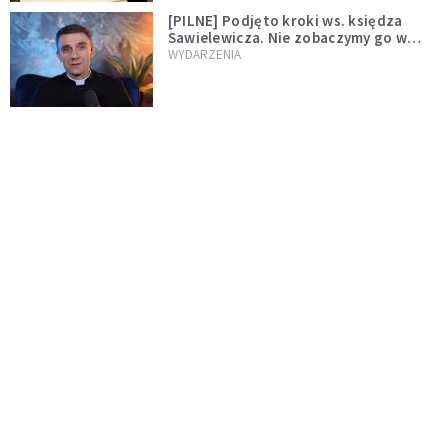
[PILNE] Podjęto kroki ws. księdza
Sawielewicza. Nie zobaczymy go w
mediach
WYDARZENIA