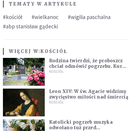
TEMATY W ARTYKULE
#kościół
#wielkanoc
#wigilia paschalna
#abp stanisław gądecki
WIĘCEJ W:
KOŚCIÓŁ
Rodzina twierdzi, że proboszcz
chciał odmówić pogrzebu. Kuria
zapowiada wyjaśnienia
KOŚCIÓŁ
Leon XIV: W św. Agacie widzimy
zwycięstwo miłości nad śmiercią
KOŚCIÓŁ
Katolicki pogrzeb muzyka
odwołano tuż przed