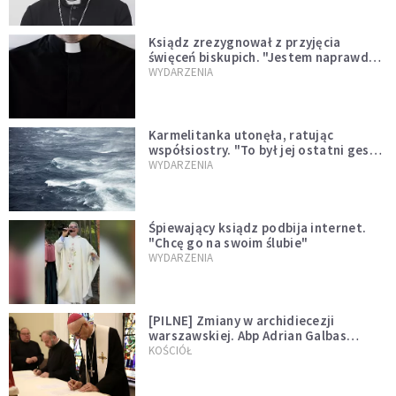
Ksiądz zrezygnował z przyjęcia
święceń biskupich. "Jestem naprawdę
niegodny"
WYDARZENIA
Karmelitanka utonęła, ratując
współsiostry. "To był jej ostatni gest
miłości"
WYDARZENIA
Śpiewający ksiądz podbija internet.
"Chcę go na swoim ślubie"
WYDARZENIA
[PILNE] Zmiany w archidiecezji
warszawskiej. Abp Adrian Galbas
wręczył dekrety nowym proboszczom
KOŚCIÓŁ