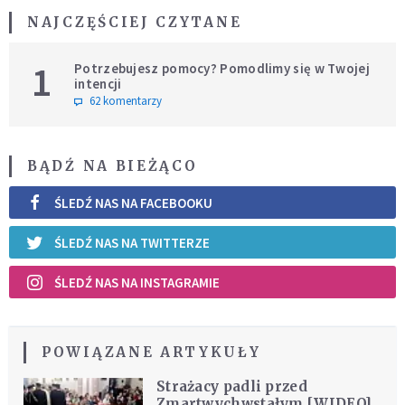
NAJCZĘŚCIEJ CZYTANE
1
Potrzebujesz pomocy? Pomodlimy się w Twojej
intencji
62 komentarzy
BĄDŹ NA BIEŻĄCO
ŚLEDŹ NAS NA FACEBOOKU
ŚLEDŹ NAS NA TWITTERZE
ŚLEDŹ NAS NA INSTAGRAMIE
POWIĄZANE ARTYKUŁY
Strażacy padli przed
Zmartwychwstałym [WIDEO]