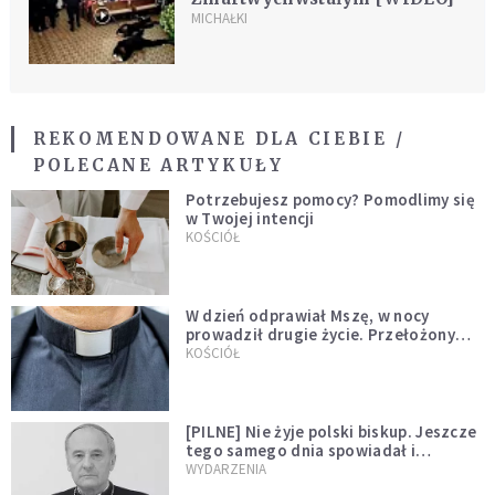
MICHAŁKI
REKOMENDOWANE DLA CIEBIE /
POLECANE ARTYKUŁY
Potrzebujesz pomocy? Pomodlimy się
w Twojej intencji
KOŚCIÓŁ
W dzień odprawiał Mszę, w nocy
prowadził drugie życie. Przełożony
kazał mu opuścić zakon
KOŚCIÓŁ
[PILNE] Nie żyje polski biskup. Jeszcze
tego samego dnia spowiadał i
sprawował Mszę świętą
WYDARZENIA