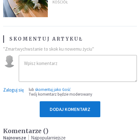
uroczystością. Powodem była
KOŚCIÓŁ
przynależność do masonerii
SKOMENTUJ ARTYKUŁ
"Zmartwychwstanie to skok ku nowemu życiu"
Zaloguj się
lub
skomentuj jako Gość
Twój komentarz będzie moderowany
DODAJ KOMENTARZ
Komentarze (
)
Najnowsze
Najpopularniejsze