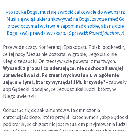
Kto szuka Boga, musi się zwrócić całkowicie do wewnątrz.
Musi się wciąż ukierunkowywać na Boga, zawsze mieć Go
przed oczyma i wytrwale zapominać o sobie, aż znajdzie
Boga, swój prawdziwy skarb. (Sprawdź:
Rozwój duchowy
)
Przewodniczący Konferencji Episkopatu Polski podkreślił,
że tej nocy "Jezus nie pozostał w grobie, Jego ciało nie
uległo zepsuciu. On rzeczywiście powstał z martwych.
Wyszedł z grobu i co uderzające, nie dochodził swojej
sprawiedliwości. Po zmartwychwstaniu w ogóle nie
zajął się tymi, którzy wyrządzili Mu krzywdę
" - zauważył
abp Gądecki, dodając, że Jezus szukał ludzi, którzy w
Niego uwierzyli.
Odnosząc się do sakramentów wtajemniczenia
chrześcijańskiego, które przyjęli katechumeni, abp Gądecki
podkreślił, że chrzest nie jest rytuałem przyjmowania ludzi