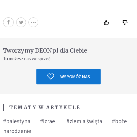
Tworzymy DEON.pl dla Ciebie
Tu możesz nas wesprzeć.
WSPOMÓŻ NAS
TEMATY W ARTYKULE
#palestyna
#izrael
#ziemia święta
#boże
narodzenie