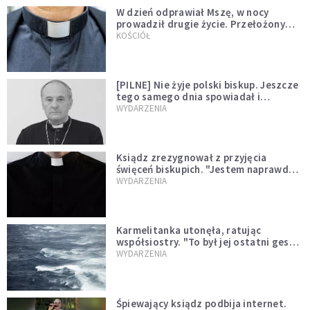
W dzień odprawiał Mszę, w nocy
prowadził drugie życie. Przełożony
kazał mu opuścić zakon
KOŚCIÓŁ
[PILNE] Nie żyje polski biskup. Jeszcze
tego samego dnia spowiadał i
sprawował Mszę świętą
WYDARZENIA
Ksiądz zrezygnował z przyjęcia
święceń biskupich. "Jestem naprawdę
niegodny"
WYDARZENIA
Karmelitanka utonęła, ratując
współsiostry. "To był jej ostatni gest
miłości"
WYDARZENIA
Śpiewający ksiądz podbija internet.