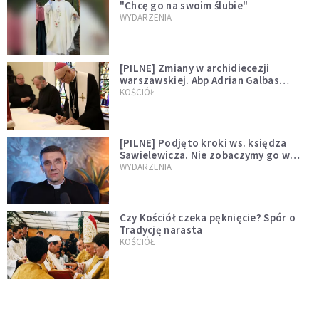
"Chcę go na swoim ślubie"
WYDARZENIA
[PILNE] Zmiany w archidiecezji
warszawskiej. Abp Adrian Galbas
wręczył dekrety nowym proboszczom
KOŚCIÓŁ
[PILNE] Podjęto kroki ws. księdza
Sawielewicza. Nie zobaczymy go w
mediach
WYDARZENIA
Czy Kościół czeka pęknięcie? Spór o
Tradycję narasta
KOŚCIÓŁ