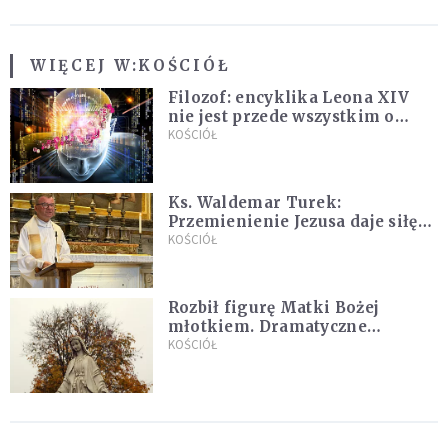
WIĘCEJ W:
KOŚCIÓŁ
Filozof: encyklika Leona XIV
nie jest przede wszystkim o
sztucznej inteligencji
KOŚCIÓŁ
Ks. Waldemar Turek:
Przemienienie Jezusa daje siłę
do pokonywania przeciwności
KOŚCIÓŁ
Rozbił figurę Matki Bożej
młotkiem. Dramatyczne
nagranie w sieci
KOŚCIÓŁ