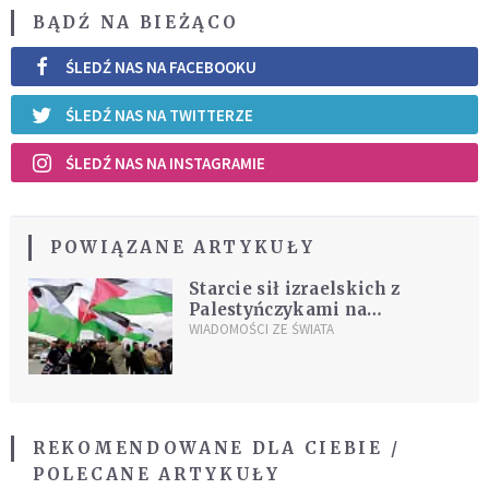
BĄDŹ NA BIEŻĄCO
ŚLEDŹ NAS NA FACEBOOKU
ŚLEDŹ NAS NA TWITTERZE
ŚLEDŹ NAS NA INSTAGRAMIE
POWIĄZANE ARTYKUŁY
Starcie sił izraelskich z
Palestyńczykami na
Zachodnim Brzegu
WIADOMOŚCI ZE ŚWIATA
REKOMENDOWANE DLA CIEBIE /
POLECANE ARTYKUŁY