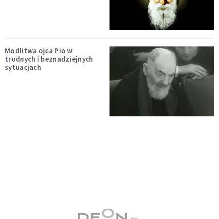
Modlitwa ojca Pio w
trudnych i beznadziejnych
sytuacjach