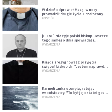
W dzień odprawiał Mszę, w nocy
prowadził drugie życie. Przełożony
kazał mu opuścić zakon
KOŚCIÓŁ
[PILNE] Nie żyje polski biskup. Jeszcze
tego samego dnia spowiadał i
sprawował Mszę świętą
WYDARZENIA
Ksiądz zrezygnował z przyjęcia
święceń biskupich. "Jestem naprawdę
niegodny"
WYDARZENIA
Karmelitanka utonęła, ratując
współsiostry. "To był jej ostatni gest
miłości"
WYDARZENIA