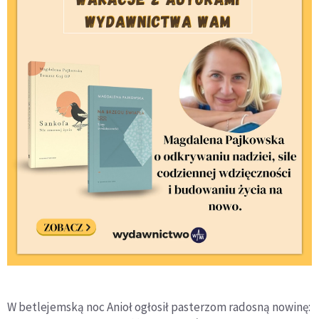
W betlejemską noc Anioł ogłosił pasterzom radosną nowinę: