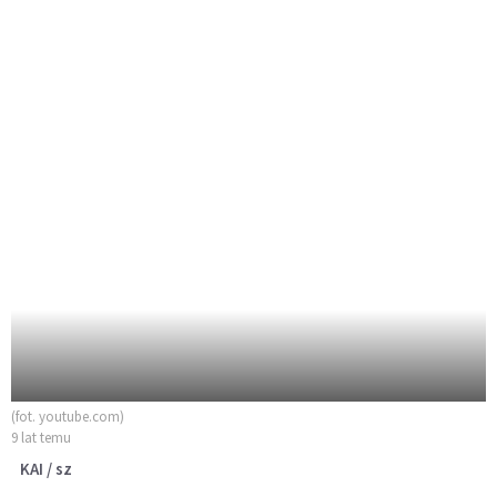
(fot. youtube.com)
9 lat temu
KAI / sz