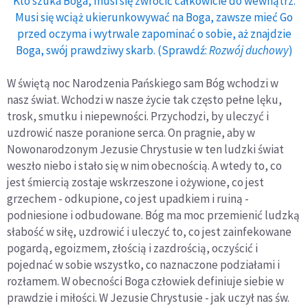
Kto szuka Boga, musi się zwrócić całkowicie do wewnątrz.
Musi się wciąż ukierunkowywać na Boga, zawsze mieć Go
przed oczyma i wytrwale zapominać o sobie, aż znajdzie
Boga, swój prawdziwy skarb. (Sprawdź:
Rozwój duchowy
)
W świętą noc Narodzenia Pańskiego sam Bóg wchodzi w
nasz świat. Wchodzi w nasze życie tak często pełne lęku,
trosk, smutku i niepewności. Przychodzi, by uleczyć i
uzdrowić nasze poranione serca. On pragnie, aby w
Nowonarodzonym Jezusie Chrystusie w ten ludzki świat
weszło niebo i stało się w nim obecnością. A wtedy to, co
jest śmiercią zostaje wskrzeszone i ożywione, co jest
grzechem - odkupione, co jest upadkiem i ruiną -
podniesione i odbudowane. Bóg ma moc przemienić ludzką
słabość w siłę, uzdrowić i uleczyć to, co jest zainfekowane
pogardą, egoizmem, złością i zazdrością, oczyścić i
pojednać w sobie wszystko, co naznaczone podziałami i
rozłamem. W obecności Boga człowiek definiuje siebie w
prawdzie i miłości. W Jezusie Chrystusie - jak uczył nas św.