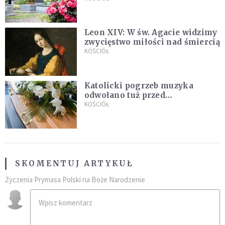
Leon XIV: W św. Agacie widzimy
zwycięstwo miłości nad śmiercią
KOŚCIÓŁ
Katolicki pogrzeb muzyka
odwołano tuż przed
uroczystością. Powodem była
KOŚCIÓŁ
przynależność do masonerii
SKOMENTUJ ARTYKUŁ
Życzenia Prymasa Polski na Boże Narodzenie