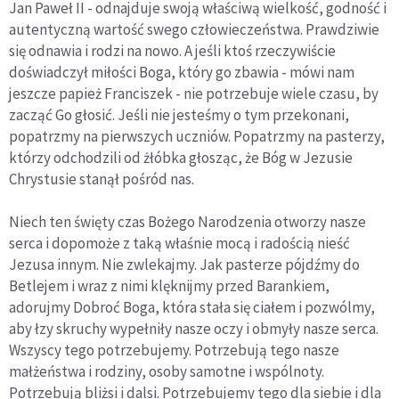
Jan Paweł II - odnajduje swoją właściwą wielkość, godność i
autentyczną wartość swego człowieczeństwa. Prawdziwie
się odnawia i rodzi na nowo. A jeśli ktoś rzeczywiście
doświadczył miłości Boga, który go zbawia - mówi nam
jeszcze papież Franciszek - nie potrzebuje wiele czasu, by
zacząć Go głosić. Jeśli nie jesteśmy o tym przekonani,
popatrzmy na pierwszych uczniów. Popatrzmy na pasterzy,
którzy odchodzili od żłóbka głosząc, że Bóg w Jezusie
Chrystusie stanął pośród nas.
Niech ten święty czas Bożego Narodzenia otworzy nasze
serca i dopomoże z taką właśnie mocą i radością nieść
Jezusa innym. Nie zwlekajmy. Jak pasterze pójdźmy do
Betlejem i wraz z nimi klęknijmy przed Barankiem,
adorujmy Dobroć Boga, która stała się ciałem i pozwólmy,
aby łzy skruchy wypełniły nasze oczy i obmyły nasze serca.
Wszyscy tego potrzebujemy. Potrzebują tego nasze
małżeństwa i rodziny, osoby samotne i wspólnoty.
Potrzebują bliżsi i dalsi. Potrzebujemy tego dla siebie i dla