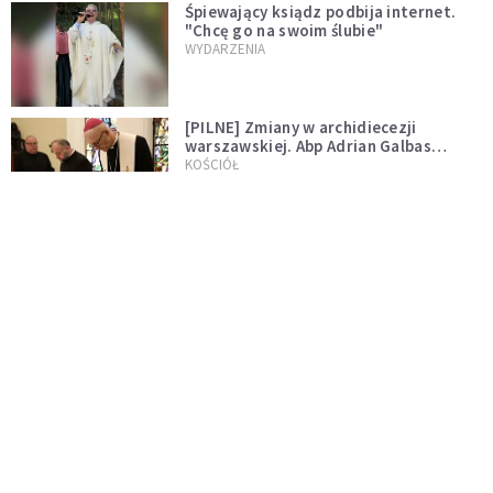
Śpiewający ksiądz podbija internet.
"Chcę go na swoim ślubie"
WYDARZENIA
[PILNE] Zmiany w archidiecezji
warszawskiej. Abp Adrian Galbas
wręczył dekrety nowym proboszczom
KOŚCIÓŁ
[PILNE] Podjęto kroki ws. księdza
Sawielewicza. Nie zobaczymy go w
mediach
WYDARZENIA