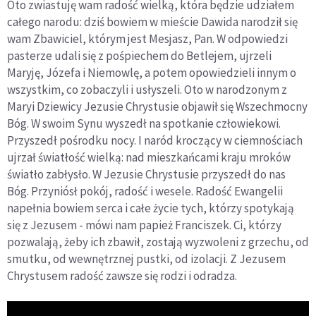
Oto zwiastuję wam radość wielką, która będzie udziałem
całego narodu: dziś bowiem w mieście Dawida narodził się
wam Zbawiciel, którym jest Mesjasz, Pan. W odpowiedzi
pasterze udali się z pośpiechem do Betlejem, ujrzeli
Maryję, Józefa i Niemowlę, a potem opowiedzieli innym o
wszystkim, co zobaczyli i usłyszeli. Oto w narodzonym z
Maryi Dziewicy Jezusie Chrystusie objawił się Wszechmocny
Bóg. W swoim Synu wyszedł na spotkanie człowiekowi.
Przyszedł pośrodku nocy. I naród kroczący w ciemnościach
ujrzał światłość wielką: nad mieszkańcami kraju mroków
światło zabłysło. W Jezusie Chrystusie przyszedł do nas
Bóg. Przyniósł pokój, radość i wesele. Radość Ewangelii
napełnia bowiem serca i całe życie tych, którzy spotykają
się z Jezusem - mówi nam papież Franciszek. Ci, którzy
pozwalają, żeby ich zbawił, zostają wyzwoleni z grzechu, od
smutku, od wewnętrznej pustki, od izolacji. Z Jezusem
Chrystusem radość zawsze się rodzi i odradza.