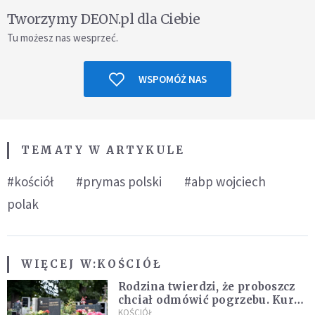
Tworzymy DEON.pl dla Ciebie
Tu możesz nas wesprzeć.
WSPOMÓŻ NAS
TEMATY W ARTYKULE
#kościół
#prymas polski
#abp wojciech
polak
WIĘCEJ W:
KOŚCIÓŁ
Rodzina twierdzi, że proboszcz
chciał odmówić pogrzebu. Kuria
zapowiada wyjaśnienia
KOŚCIÓŁ