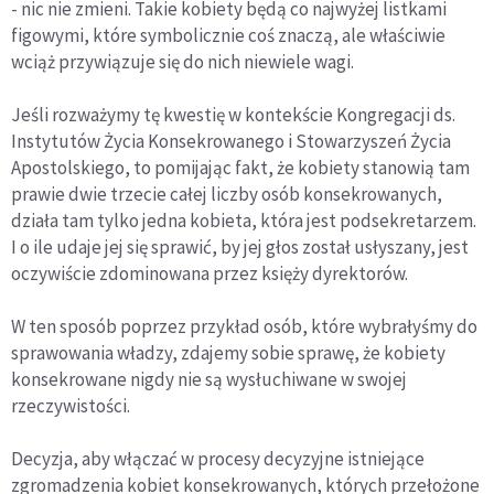
- nic nie zmieni. Takie kobiety będą co najwyżej listkami
figowymi, które symbolicznie coś znaczą, ale właściwie
wciąż przywiązuje się do nich niewiele wagi.
Jeśli rozważymy tę kwestię w kontekście Kongregacji ds.
Instytutów Życia Konsekrowanego i Stowarzyszeń Życia
Apostolskiego, to pomijając fakt, że kobiety stanowią tam
prawie dwie trzecie całej liczby osób konsekrowanych,
działa tam tylko jedna kobieta, która jest podsekretarzem.
I o ile udaje jej się sprawić, by jej głos został usłyszany, jest
oczywiście zdominowana przez księży dyrektorów.
W ten sposób poprzez przykład osób, które wybrałyśmy do
sprawowania władzy, zdajemy sobie sprawę, że kobiety
konsekrowane nigdy nie są wysłuchiwane w swojej
rzeczywistości.
Decyzja, aby włączać w procesy decyzyjne istniejące
zgromadzenia kobiet konsekrowanych, których przełożone