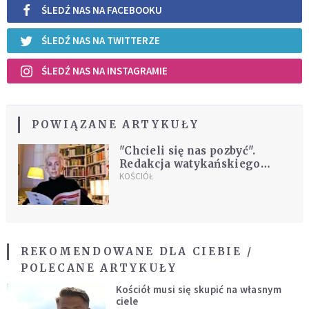
ŚLEDŹ NAS NA FACEBOOKU
ŚLEDŹ NAS NA TWITTERZE
ŚLEDŹ NAS NA INSTAGRAMIE
POWIĄZANE ARTYKUŁY
"Chcieli się nas pozbyć".
Redakcja watykańskiego
magazynu o kobietach w
KOŚCIÓŁ
Kościele składa rezygnację
REKOMENDOWANE DLA CIEBIE /
POLECANE ARTYKUŁY
Kościół musi się skupić na własnym
ciele