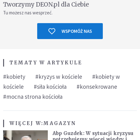
Tworzymy DEON.pl dla Ciebie
Tu możesz nas wesprzeć.
WSPOMÓŻ NAS
TEMATY W ARTYKULE
#kobiety
#kryzys w kościele
#kobiety w
kościele
#siła kościoła
#konsekrowane
#mocna strona kościoła
WIĘCEJ W:
MAGAZYN
Abp Guzdek: W sytuacji kryzysu
potrzebujemy więcej wiedzy i