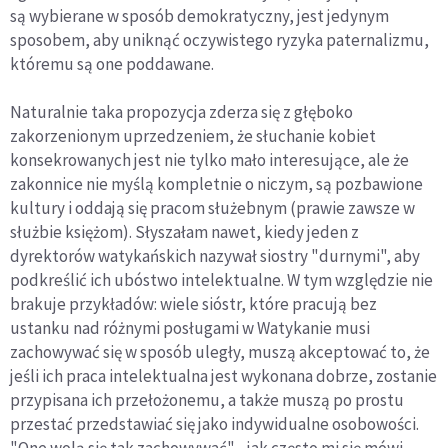
są wybierane w sposób demokratyczny, jest jedynym
sposobem, aby uniknąć oczywistego ryzyka paternalizmu,
któremu są one poddawane.
Naturalnie taka propozycja zderza się z głęboko
zakorzenionym uprzedzeniem, że słuchanie kobiet
konsekrowanych jest nie tylko mało interesujące, ale że
zakonnice nie myślą kompletnie o niczym, są pozbawione
kultury i oddają się pracom służebnym (prawie zawsze w
służbie księżom). Słyszałam nawet, kiedy jeden z
dyrektorów watykańskich nazywał siostry "durnymi", aby
podkreślić ich ubóstwo intelektualne. W tym względzie nie
brakuje przykładów: wiele sióstr, które pracują bez
ustanku nad różnymi posługami w Watykanie musi
zachowywać się w sposób uległy, muszą akceptować to, że
jeśli ich praca intelektualna jest wykonana dobrze, zostanie
przypisana ich przełożonemu, a także muszą po prostu
przestać przedstawiać się jako indywidualne osobowości.