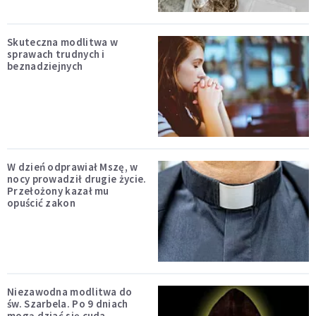
Skuteczna modlitwa w
sprawach trudnych i
beznadziejnych
W dzień odprawiał Mszę, w
nocy prowadził drugie życie.
Przełożony kazał mu
opuścić zakon
Niezawodna modlitwa do
św. Szarbela. Po 9 dniach
mogą dziać się cuda