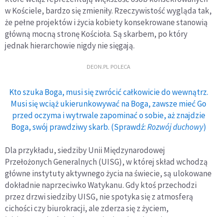
w Kościele, bardzo się zmieniły. Rzeczywistość wygląda tak,
że pełne projektów i życia kobiety konsekrowane stanowią
główną mocną stronę Kościoła. Są skarbem, po który
jednak hierarchowie nigdy nie sięgają.
DEON.PL POLECA
Kto szuka Boga, musi się zwrócić całkowicie do wewnątrz.
Musi się wciąż ukierunkowywać na Boga, zawsze mieć Go
przed oczyma i wytrwale zapominać o sobie, aż znajdzie
Boga, swój prawdziwy skarb. (Sprawdź:
Rozwój duchowy
)
Dla przykładu, siedziby Unii Międzynarodowej
Przełożonych Generalnych (UISG), w której skład wchodzą
główne instytuty aktywnego życia na świecie, są ulokowane
dokładnie naprzeciwko Watykanu. Gdy ktoś przechodzi
przez drzwi siedziby UISG, nie spotyka się z atmosferą
cichości czy biurokracji, ale zderza się z życiem,