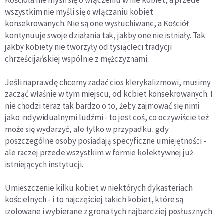
Kościoła nie myśli się o włączeniu w nie kobiet, a przede
wszystkim nie myśli się o włączaniu kobiet
konsekrowanych. Nie są one wysłuchiwane, a Kościół
kontynuuje swoje działania tak, jakby one nie istniały. Tak
jakby kobiety nie tworzyły od tysiącleci tradycji
chrześcijańskiej wspólnie z mężczyznami.
Jeśli naprawdę chcemy zadać cios klerykalizmowi, musimy
zacząć właśnie w tym miejscu, od kobiet konsekrowanych. I
nie chodzi teraz tak bardzo o to, żeby zajmować się nimi
jako indywidualnymi ludźmi - to jest coś, co oczywiście też
może się wydarzyć, ale tylko w przypadku, gdy
poszczególne osoby posiadają specyficzne umiejętności -
ale raczej przede wszystkim w formie kolektywnej już
istniejących instytucji.
Umieszczenie kilku kobiet w niektórych dykasteriach
kościelnych - i to najczęściej takich kobiet, które są
izolowane i wybierane z grona tych najbardziej posłusznych