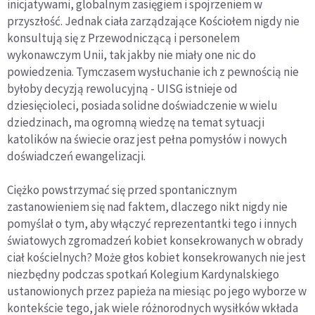
inicjatywami, globalnym zasięgiem i spojrzeniem w
przyszłość. Jednak ciała zarządzające Kościołem nigdy nie
konsultują się z Przewodniczącą i personelem
wykonawczym Unii, tak jakby nie miały one nic do
powiedzenia. Tymczasem wysłuchanie ich z pewnością nie
byłoby decyzją rewolucyjną - UISG istnieje od
dziesięcioleci, posiada solidne doświadczenie w wielu
dziedzinach, ma ogromną wiedzę na temat sytuacji
katolików na świecie oraz jest pełna pomysłów i nowych
doświadczeń ewangelizacji.
Ciężko powstrzymać się przed spontanicznym
zastanowieniem się nad faktem, dlaczego nikt nigdy nie
pomyślał o tym, aby włączyć reprezentantki tego i innych
światowych zgromadzeń kobiet konsekrowanych w obrady
ciał kościelnych? Może głos kobiet konsekrowanych nie jest
niezbędny podczas spotkań Kolegium Kardynalskiego
ustanowionych przez papieża na miesiąc po jego wyborze w
kontekście tego, jak wiele różnorodnych wysiłków wkłada