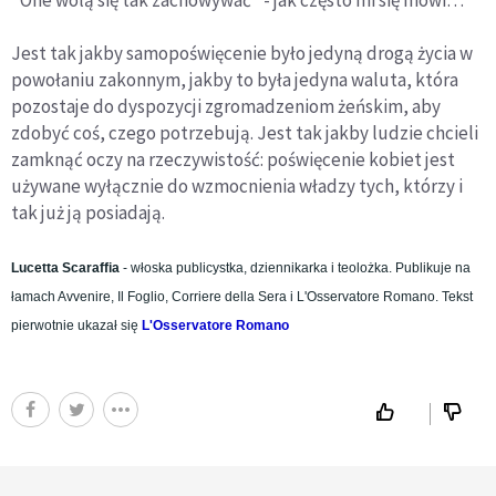
"One wolą się tak zachowywać" - jak często mi się mówi…
Jest tak jakby samopoświęcenie było jedyną drogą życia w
powołaniu zakonnym, jakby to była jedyna waluta, która
pozostaje do dyspozycji zgromadzeniom żeńskim, aby
zdobyć coś, czego potrzebują. Jest tak jakby ludzie chcieli
zamknąć oczy na rzeczywistość: poświęcenie kobiet jest
używane wyłącznie do wzmocnienia władzy tych, którzy i
tak już ją posiadają.
Lucetta Scaraffia
- włoska publicystka, dziennikarka i teolożka. Publikuje na
łamach Avvenire, Il Foglio, Corriere della Sera i L'Osservatore Romano. Tekst
pierwotnie ukazał się
L'Osservatore Romano