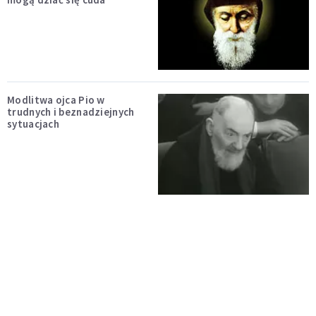
Modlitwa ojca Pio w
trudnych i beznadziejnych
sytuacjach