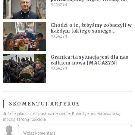
rozumu niż emocji [WYWIAD]
MAGAZYN
Chodzi o to, żebyśmy zobaczyli w
każdym takiego samego
człowieka [WYWIAD]
MAGAZYN
Granica: ta sytuacja jest dla nas
całkiem nowa [MAGAZYN]
MAGAZYN
SKOMENTUJ ARTYKUŁ
Już nie jako szare i posłuszne cienie. Kobiety konsekrowane są
mocną stroną Kościoła