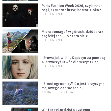
Paris Fashion Week 2026, czyli mrok,
rogi, sztuczna krew, horror. Pokaz
mody czy fascynacja diabłem?
PO GODZINACH
Miała pomagać w górach, dziś coraz
częściej rani. Co stało się z
Tatromaniakami?
PO GODZINACH
"Słowa jak wilki". Kapucyn za pomocą
AI stworzył utwór dla wszystkich,
którzy doświadczają hejtu
PO GODZINACH
"Zimni ogrodnicy". Co jest przyczyną
majowego ochłodzenia?
NAUKA I TECHNOLOGIA
Wiktor rekordzistą systemu