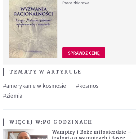
Praca zbiorowa
SPRAWDŹ CENĘ
TEMATY W ARTYKULE
#amerykanie w kosmosie
#kosmos
#ziemia
WIĘCEJ W:
PO GODZINACH
Wampiry i Boże miłosierdzie –
trylogia o wampirach i łasce