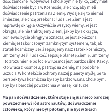
dość zamożne i wpływowe. I chciałbym nie tylko, żeby mieli
doświadczenie bycia w Kosmosie, ale chcę, aby mieli
doświadczenie patrzenia na Ziemię. Wydaje się to niemal
śmieszne, ale chcę przekonać ludzi, że Ziemia jest
naprawdę okrągła. Oczywiście wszyscy wiemy, że jest
okrągła, ale nie traktujemy Ziemi, jakby była okrągła,
ponieważ bycie okrągłym oznacza, że jest skończona.
Ziemia jest skończonym zamkniętym systemem, tak jak
statek kosmiczny. Jeśli zepsujemy nasz statek kosmiczny,
umrzemy. Jeśli ludzkość zepsuje planetę Ziemię, umrzemy.
I to zrozumienie po locie w Kosmos jest bardzo silne. Każdy,
kto wraca z Kosmosu, patrząc na Ziemię, ma podobne
uczucia. W kontekście ochrony naszej planety myślę, że ta
perspektywa kosmiczna byłaby bardzo ważna. Chciałbym,
aby była bardziej powszechna w naszej kulturze.
Ma pan doświadczenie, które staje się już nieco bardziej
powszechne wśród astronautów, doświadczenie
człowieka, który nie był pilotem, nie był w Siłach