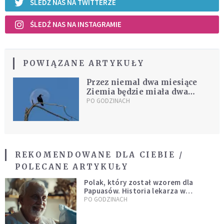
ŚLEDŹ NAS NA TWITTERZE
ŚLEDŹ NAS NA INSTAGRAMIE
POWIĄZANE ARTYKUŁY
Przez niemal dwa miesiące
Ziemia będzie miała dwa
księżyce
PO GODZINACH
REKOMENDOWANE DLA CIEBIE /
POLECANE ARTYKUŁY
Polak, który został wzorem dla
Papuasów. Historia lekarza w
sutannie, który uleczył dżunglę
PO GODZINACH