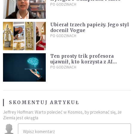
PO GODZINACH
Ubierał trzech papieży. Jego styl
docenił Vogue
PO GODZINACH
Ten prosty trik profesora
ujawnił, kto korzysta z AI
podczas egzaminu. Viralowy
PO GODZINACH
film zdradza jego metodę
SKOMENTUJ ARTYKUŁ
Jeffrey Hoffman: Warto polecieć w Kosmos, by przekonać się, że
Ziemia jest okrągła