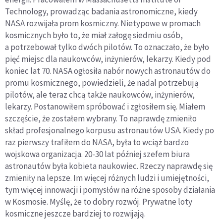
Technology, prowadząc badania astronomiczne, kiedy
NASA rozwijała prom kosmiczny. Nietypowe w promach
kosmicznych było to, że miał załogę siedmiu osób,
a potrzebował tylko dwóch pilotów. To oznaczało, że było
pięć miejsc dla naukowców, inżynierów, lekarzy. Kiedy pod
koniec lat 70. NASA ogłosiła nabór nowych astronautów do
promu kosmicznego, powiedzieli, że nadal potrzebują
pilotów, ale teraz chcą także naukowców, inżynierów,
lekarzy. Postanowiłem spróbować i zgłosiłem się. Miałem
szczęście, że zostałem wybrany. To naprawdę zmieniło
skład profesjonalnego korpusu astronautów USA. Kiedy po
raz pierwszy trafiłem do NASA, była to wciąż bardzo
wojskowa organizacja. 20-30 lat później szefem biura
astronautów była kobieta naukowiec. Rzeczy naprawdę się
zmieniły na lepsze. Im więcej różnych ludzi i umiejętności,
tym więcej innowacji i pomysłów na różne sposoby działania
w Kosmosie. Myślę, że to dobry rozwój. Prywatne loty
kosmiczne jeszcze bardziej to rozwijają.