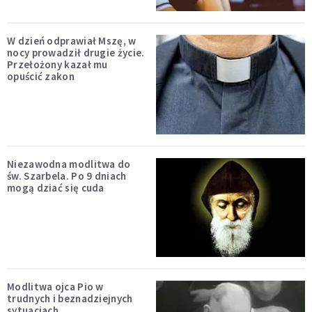
W dzień odprawiał Mszę, w
nocy prowadził drugie życie.
Przełożony kazał mu
opuścić zakon
Niezawodna modlitwa do
św. Szarbela. Po 9 dniach
mogą dziać się cuda
Modlitwa ojca Pio w
trudnych i beznadziejnych
sytuacjach