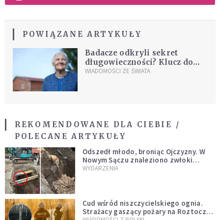
POWIĄZANE ARTYKUŁY
Badacze odkryli sekret
długowieczności? Klucz do
długiego i zdrowego życia
WIADOMOŚCI ZE ŚWIATA
poznano dzięki 117-letniej
kobiecie
REKOMENDOWANE DLA CIEBIE /
POLECANE ARTYKUŁY
Odszedł młodo, broniąc Ojczyzny. W
Nowym Sączu znaleziono zwłoki
mężczyzny z czasów potopu
WYDARZENIA
szwedzkiego
Cud wśród niszczycielskiego ognia.
Strażacy gaszący pożary na Roztoczu
opublikowali niezwykłe zdjęcie
WIADOMOŚCI Z POLSKI