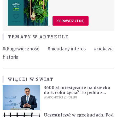
SPRAWDŹ CENĘ
TEMATY W ARTYKULE
#długowieczność
#nieudany interes
#ciekawa
historia
WIĘCEJ W:
ŚWIAT
3600 zł miesięcznie na dziecko
do 3. roku życia? To jedna z
propozycji programu "Rozwój
WIADOMOŚCI Z POLSKI
Plus"
Uczestniczył w egzekucjach. Pod