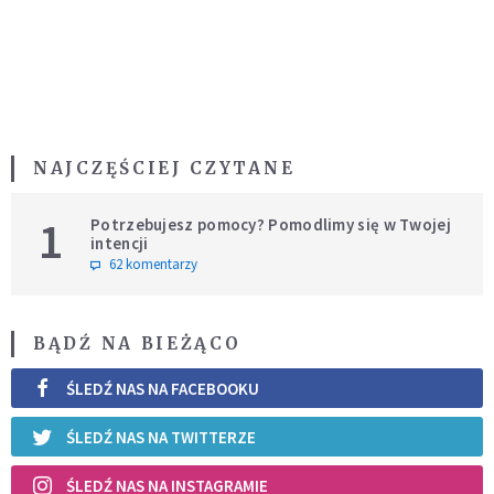
NAJCZĘŚCIEJ CZYTANE
1
Potrzebujesz pomocy? Pomodlimy się w Twojej
intencji
62 komentarzy
BĄDŹ NA BIEŻĄCO
ŚLEDŹ NAS NA FACEBOOKU
ŚLEDŹ NAS NA TWITTERZE
ŚLEDŹ NAS NA INSTAGRAMIE