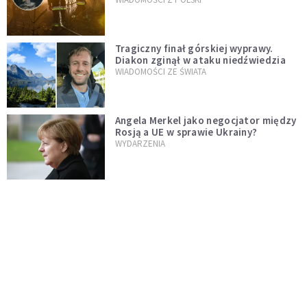
Tragiczny finał górskiej wyprawy.
Diakon zginął w ataku niedźwiedzia
WIADOMOŚCI ZE ŚWIATA
Angela Merkel jako negocjator między
Rosją a UE w sprawie Ukrainy?
WYDARZENIA
Donald Trump w Chinach. Zabrał ze
sobą szefa Apple, Boeinga, Mety i
Muska
ŚWIAT
Krwawa strzelanina w Lubinie. 21-letni
podejrzany wciąż na wolności
WIADOMOŚCI Z POLSKI