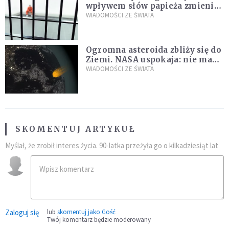
wpływem słów papieża zmienił
zdanie
WIADOMOŚCI ZE ŚWIATA
Ogromna asteroida zbliży się do
Ziemi. NASA uspokaja: nie ma
zagrożenia
WIADOMOŚCI ZE ŚWIATA
SKOMENTUJ ARTYKUŁ
Myślał, że zrobił interes życia. 90-latka przeżyła go o kilkadziesiąt lat
Zaloguj się
lub
skomentuj jako Gość
Twój komentarz będzie moderowany