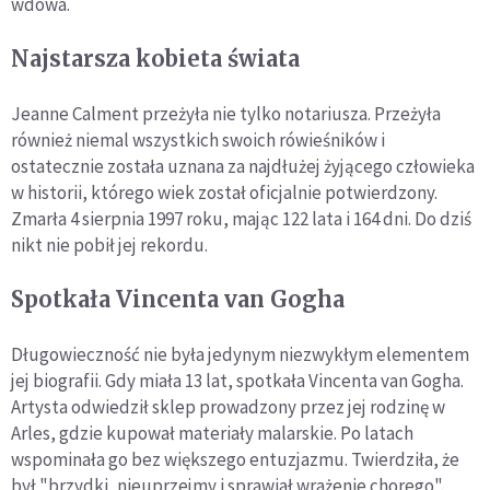
wdowa.
Najstarsza kobieta świata
Jeanne Calment przeżyła nie tylko notariusza. Przeżyła
również niemal wszystkich swoich rówieśników i
ostatecznie została uznana za najdłużej żyjącego człowieka
w historii, którego wiek został oficjalnie potwierdzony.
Zmarła 4 sierpnia 1997 roku, mając 122 lata i 164 dni. Do dziś
nikt nie pobił jej rekordu.
Spotkała Vincenta van Gogha
Długowieczność nie była jedynym niezwykłym elementem
jej biografii. Gdy miała 13 lat, spotkała Vincenta van Gogha.
Artysta odwiedził sklep prowadzony przez jej rodzinę w
Arles, gdzie kupował materiały malarskie. Po latach
wspominała go bez większego entuzjazmu. Twierdziła, że
był "brzydki, nieuprzejmy i sprawiał wrażenie chorego".