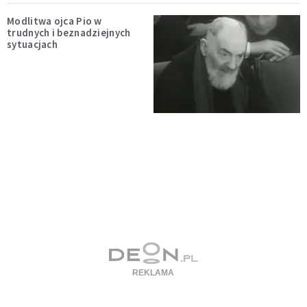
Modlitwa ojca Pio w
trudnych i beznadziejnych
sytuacjach