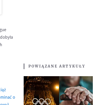
ague
zdobyła
ch
POWIĄZANE ARTYKUŁY
ciąż
ominać o
howy
)