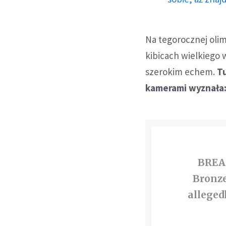
Na tegorocznej olimp
kibicach wielkiego w
szerokim echem.
T
kamerami wyznała: 
BREAK
Bronze
alleged