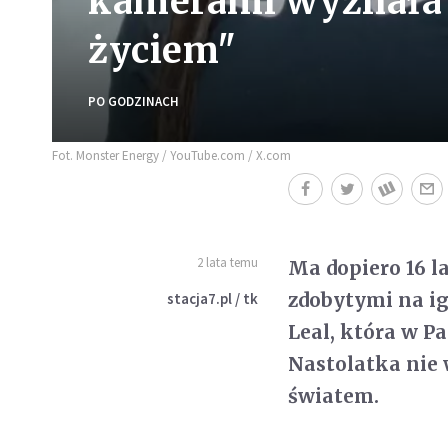
kamerami wyznała "
życiem"
PO GODZINACH
Fot. Monster Energy / YouTube.com / X.com
2 lata temu
Ma dopiero 16 l
zdobytymi na ig
stacja7.pl / tk
Leal, która w Pa
Nastolatka nie 
światem.