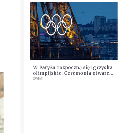
W Paryżu rozpoczną się igrzyska
olimpijskie. Ceremonia otwarcia
na Sekwanie
ŚWIAT