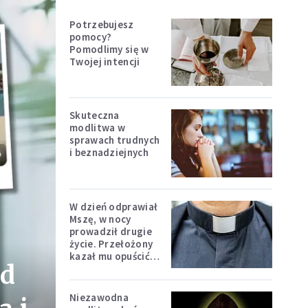
Potrzebujesz
pomocy?
Pomodlimy się w
Twojej intencji
Skuteczna
modlitwa w
sprawach trudnych
i beznadziejnych
W dzień odprawiał
Mszę, w nocy
prowadził drugie
życie. Przełożony
kazał mu opuścić
ed
zakon
Niezawodna