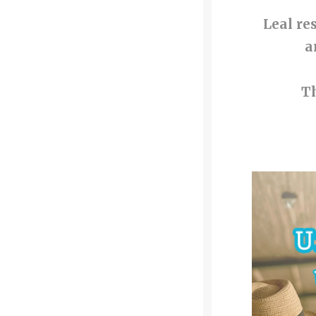
Leal re
a
Th