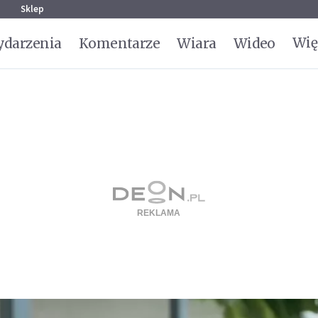
g
Sklep
Wię
darzenia
Komentarze
Wiara
Wideo