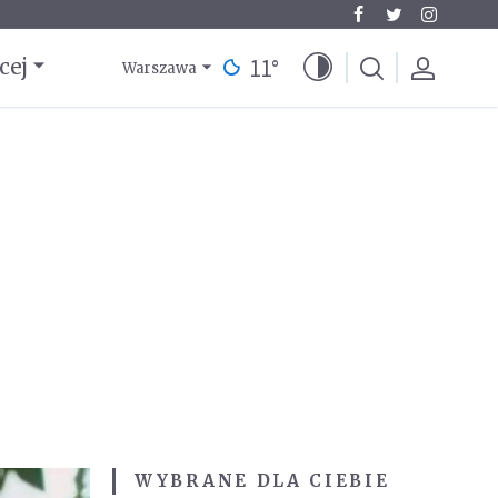
11
°
cej
Warszawa
WYBRANE DLA CIEBIE