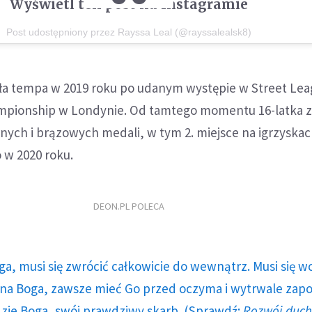
Wyświetl ten post na Instagramie
Post udostępniony przez Rayssa Leal (@rayssalealsk8)
ała tempa w 2019 roku po udanym występie w Street Le
mpionship w Londynie. Od tamtego momentu 16-latka 
rnych i brązowych medali, w tym 2. miejsce na igrzyska
o w 2020 roku.
DEON.PL POLECA
ga, musi się zwrócić całkowicie do wewnątrz. Musi się w
a Boga, zawsze mieć Go przed oczyma i wytrwale zap
dzie Boga, swój prawdziwy skarb. (Sprawdź:
Rozwój duc