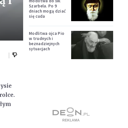
ą i
modlitwa do św.
Szarbela. Po 9
dniach mogą dziać
się cuda
Modlitwa ojca Pio
w trudnych i
beznadziejnych
sytuacjach
i
ysie
rolce.
ałym