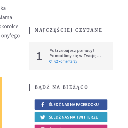
lka
. Mama
skorolce
NAJCZĘŚCIEJ CZYTANE
 Tony’ego
Potrzebujesz pomocy?
1
Pomodlimy się w Twojej
intencji
62 komentarzy
BĄDŹ NA BIEŻĄCO
ŚLEDŹ NAS NA FACEBOOKU
ŚLEDŹ NAS NA TWITTERZE