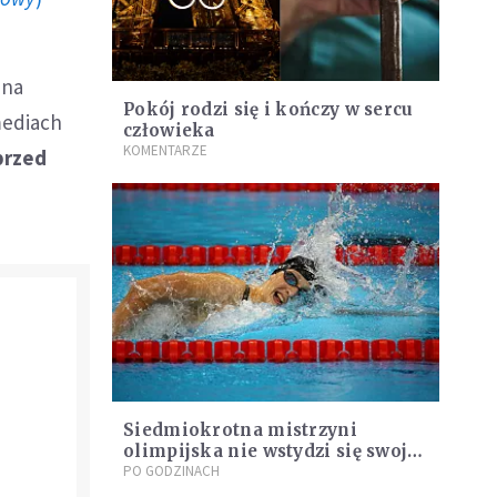
 na
Pokój rodzi się i kończy w sercu
 mediach
człowieka
KOMENTARZE
przed
Siedmiokrotna mistrzyni
olimpijska nie wstydzi się swojej
wiary. "Modlitwa daje mi spokój"
PO GODZINACH