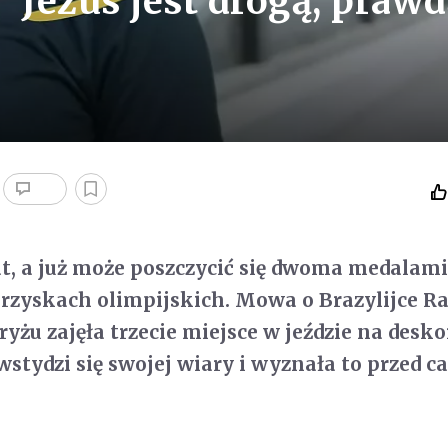
Jezus jest drogą, prawd
at, a już może poszczycić się dwoma medalam
rzyskach olimpijskich. Mowa o Brazylijce Ra
ryżu zajęła trzecie miejsce w jeździe na desko
wstydzi się swojej wiary i wyznała to przed c