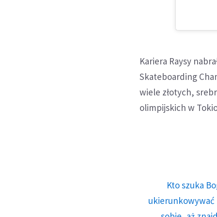
Kariera Raysy nabr
Skateboarding Cha
wiele złotych, sreb
olimpijskich w Toki
Kto szuka Bo
ukierunkowywać n
sobie, aż znaj