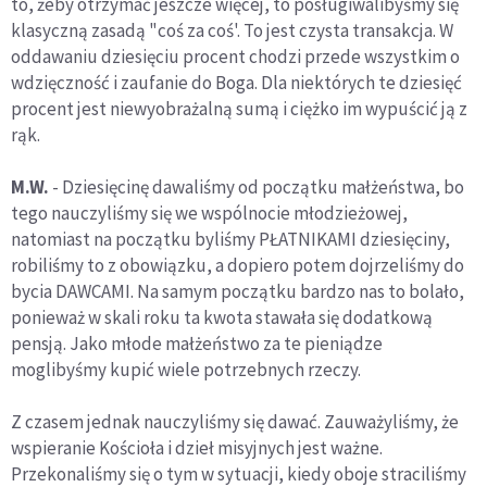
to, żeby otrzymać jeszcze więcej, to posługiwalibyśmy się
klasyczną zasadą "coś za coś'. To jest czysta transakcja. W
oddawaniu dziesięciu procent chodzi przede wszystkim o
wdzięczność i zaufanie do Boga. Dla niektórych te dziesięć
procent jest niewyobrażalną sumą i ciężko im wypuścić ją z
rąk.
M.W.
- Dziesięcinę dawaliśmy od początku małżeństwa, bo
tego nauczyliśmy się we wspólnocie młodzieżowej,
natomiast na początku byliśmy PŁATNIKAMI dziesięciny,
robiliśmy to z obowiązku, a dopiero potem dojrzeliśmy do
bycia DAWCAMI. Na samym początku bardzo nas to bolało,
ponieważ w skali roku ta kwota stawała się dodatkową
pensją. Jako młode małżeństwo za te pieniądze
moglibyśmy kupić wiele potrzebnych rzeczy.
Z czasem jednak nauczyliśmy się dawać. Zauważyliśmy, że
wspieranie Kościoła i dzieł misyjnych jest ważne.
Przekonaliśmy się o tym w sytuacji, kiedy oboje straciliśmy