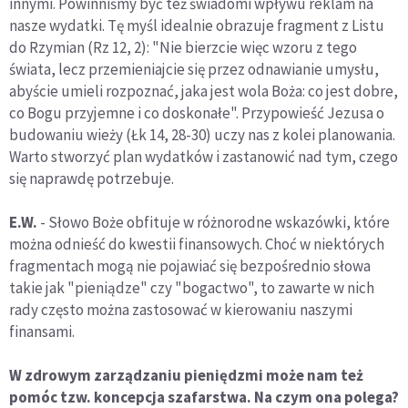
innymi. Powinniśmy być też świadomi wpływu reklam na
nasze wydatki. Tę myśl idealnie obrazuje fragment z Listu
do Rzymian (Rz 12, 2): "Nie bierzcie więc wzoru z tego
świata, lecz przemieniajcie się przez odnawianie umysłu,
abyście umieli rozpoznać, jaka jest wola Boża: co jest dobre,
co Bogu przyjemne i co doskonałe". Przypowieść Jezusa o
budowaniu wieży (Łk 14, 28-30) uczy nas z kolei planowania.
Warto stworzyć plan wydatków i zastanowić nad tym, czego
się naprawdę potrzebuje.
E.W.
- Słowo Boże obfituje w różnorodne wskazówki, które
można odnieść do kwestii finansowych. Choć w niektórych
fragmentach mogą nie pojawiać się bezpośrednio słowa
takie jak "pieniądze" czy "bogactwo", to zawarte w nich
rady często można zastosować w kierowaniu naszymi
finansami.
W zdrowym zarządzaniu pieniędzmi może nam też
pomóc tzw. koncepcja szafarstwa. Na czym ona polega?