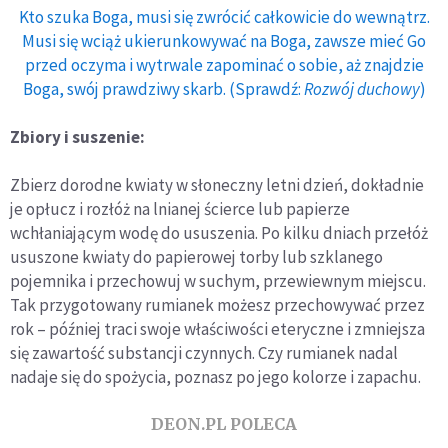
Kto szuka Boga, musi się zwrócić całkowicie do wewnątrz.
Musi się wciąż ukierunkowywać na Boga, zawsze mieć Go
przed oczyma i wytrwale zapominać o sobie, aż znajdzie
Boga, swój prawdziwy skarb. (Sprawdź:
Rozwój duchowy
)
Zbiory i suszenie:
Zbierz dorodne kwiaty w słoneczny letni dzień, dokładnie
je opłucz i rozłóż na lnianej ścierce lub papierze
wchłaniającym wodę do ususzenia. Po kilku dniach przełóż
ususzone kwiaty do papierowej torby lub szklanego
pojemnika i przechowuj w suchym, przewiewnym miejscu.
Tak przygotowany rumianek możesz przechowywać przez
rok – później traci swoje właściwości eteryczne i zmniejsza
się zawartość substancji czynnych. Czy rumianek nadal
nadaje się do spożycia, poznasz po jego kolorze i zapachu.
DEON.PL POLECA