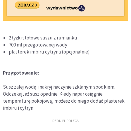
2 łyżki stołowe suszu z rumianku
700 ml przegotowanej wody
plasterek imbiru cytryna (opcjonalnie)
Przygotowanie:
Susz zalej wodą i nakryj naczynie szklanym spodkiem.
Odczekaj, aż susz opadnie. Kiedy napar osiągnie
temperaturę pokojową, możesz do niego dodać plasterek
imbiru i cytryn
DEON.PL POLECA