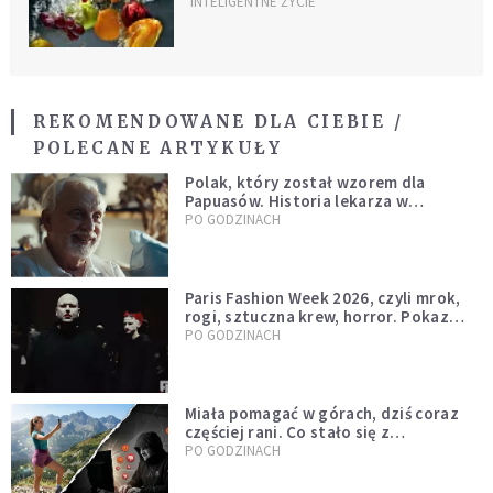
INTELIGENTNE ŻYCIE
REKOMENDOWANE DLA CIEBIE /
POLECANE ARTYKUŁY
Polak, który został wzorem dla
Papuasów. Historia lekarza w
sutannie, który uleczył dżunglę
PO GODZINACH
Paris Fashion Week 2026, czyli mrok,
rogi, sztuczna krew, horror. Pokaz
mody czy fascynacja diabłem?
PO GODZINACH
Miała pomagać w górach, dziś coraz
częściej rani. Co stało się z
Tatromaniakami?
PO GODZINACH