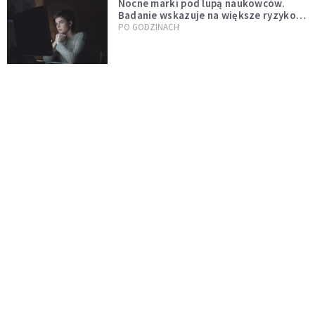
Nocne marki pod lupą naukowców.
Badanie wskazuje na większe ryzyko
zawału
PO GODZINACH