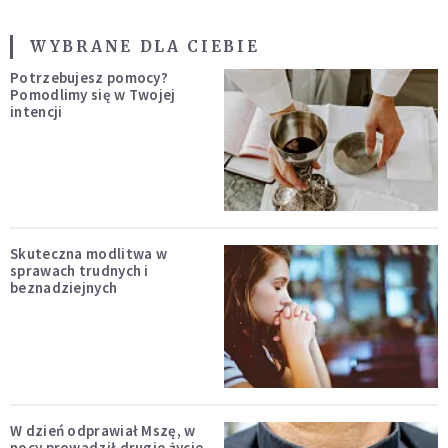
WYBRANE DLA CIEBIE
Potrzebujesz pomocy?
Pomodlimy się w Twojej
intencji
Skuteczna modlitwa w
sprawach trudnych i
beznadziejnych
W dzień odprawiał Mszę, w
nocy prowadził drugie życie.