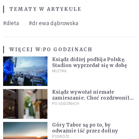
TEMATY W ARTYKULE
#dieta
#dr ewa dąbrowska
WIĘCEJ W:
PO GODZINACH
Ksiądz didżej podbija Polskę.
Stadion wyprzedał się w dobę
MUZYKA
Ksiądz wywołał niemałe
zamieszanie. Choć rozdzwoniły
się telefony z całego kraju,
PO GODZINACH
przyznał, że niczego nie żałuje
Góry Tabor są po to, by
odważnie iść przez doliny
PODRÓŻE