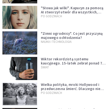
"Słowa jak wilki". Kapucyn za pomocą
AI stworzył utwór dla wszystkich,
którzy doświadczają hejtu
PO GODZINACH
"Zimni ogrodnicy". Co jest przyczyną
majowego ochłodzenia?
NAUKA I TECHNOLOGIA
Wiktor rekordzistą systemu
kaucyjnego. 15-latek zebrał ponad 7
tys. butelek i puszek
ŚWIAT
Wielka polityka, mroki Hollywood i
przedwczesna śmierć. Dlaczego nie
możemy przestać mówić o Marilyn
PO GODZINACH
Monroe?