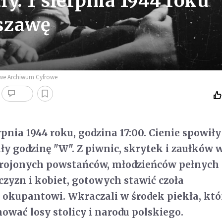
ły. 1 sierpnia 1944 roku
rszawę
owe Archiwum Cyfrowe
pnia 1944 roku, godzina 17:00. Cienie spowiły
ły godzinę "W". Z piwnic, skrytek i zaułków 
brojonych powstańców, młodzieńców pełnych 
yzn i kobiet, gotowych stawić czoła
okupantowi. Wkraczali w środek piekła, któ
ować losy stolicy i narodu polskiego.