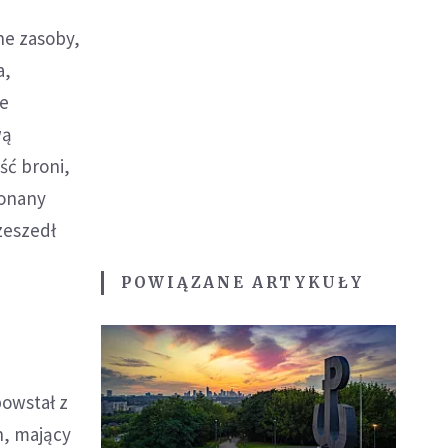
ne zasoby,
a,
re
wą
ść broni,
konany
zeszedł
POWIĄZANE ARTYKUŁY
owstał z
n, mający