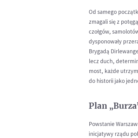
Od samego początku
zmagali się z potęg
czołgów, samolotów
dysponowały przera
Brygadą Dirlewanger
lecz duch, determi
most, każde utrzym
do historii jako je
Plan „Burza”
Powstanie Warszaws
inicjatywy rządu po