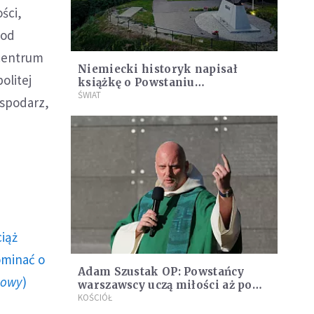
ści,
pod
 centrum
Niemiecki historyk napisał
olitej
książkę o Powstaniu
Warszawskim dla żołnierzy
ŚWIAT
spodarz,
Bundeswehry
ciąż
ominać o
Adam Szustak OP: Powstańcy
howy
)
warszawscy uczą miłości aż po
popiół
KOŚCIÓŁ