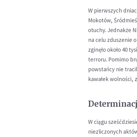
W pierwszych dniach
Mokotów, Śródmieśc
otuchy. Jednakże Ni
na celu zduszenie o
zginęło około 40 ty
terroru. Pomimo br
powstańcy nie tracil
kawałek wolności, 
Determinacj
W ciągu sześćdziesi
niezliczonych aktów