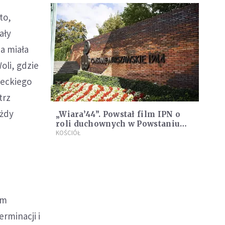
to,
ały
a miała
oli, gdzie
ieckiego
trz
ażdy
„Wiara’44”. Powstał film IPN o
roli duchownych w Powstaniu
Warszawskim
KOŚCIÓŁ
em
rminacji i