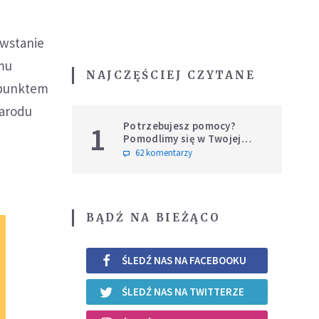
owstanie
mu
NAJCZĘŚCIEJ CZYTANE
 punktem
narodu
Potrzebujesz pomocy?
1
Pomodlimy się w Twojej
intencji
62 komentarzy
BĄDŹ NA BIEŻĄCO
ŚLEDŹ NAS NA FACEBOOKU
ŚLEDŹ NAS NA TWITTERZE