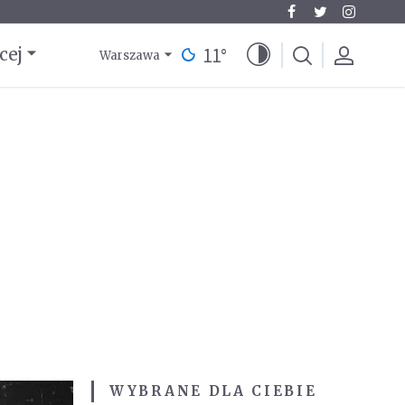
11
°
cej
Warszawa
WYBRANE DLA CIEBIE