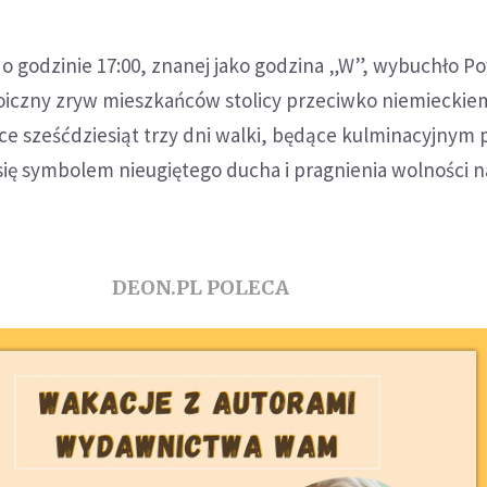
u o godzinie 17:00, znanej jako godzina „W”, wybuchło P
iczny zryw mieszkańców stolicy przeciwko niemieckie
ce sześćdziesiąt trzy dni walki, będące kulminacyjnym
y się symbolem nieugiętego ducha i pragnienia wolności 
DEON.PL POLECA