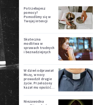
Potrzebujesz
pomocy?
Pomodlimy się w
Twojej intencji
Skuteczna
modlitwa w
sprawach trudnych
i beznadziejnych
W dzień odprawiał
Mszę, w nocy
prowadził drugie
życie. Przełożony
kazał mu opuścić
zakon
Niezawodna