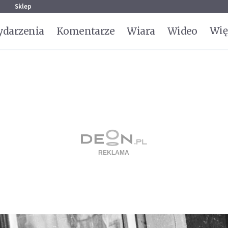
g
Sklep
Wię
darzenia
Komentarze
Wiara
Wideo