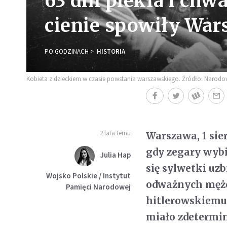
63 dni piekła i chwa
cienie spowiły Wa
PO GODZINACH
HISTORIA
Kobieta z dzieckiem w czasie powstania warszawskiego. Źródło: Narod
2 lata temu
Warszawa, 1 sier
gdy zegary wybi
Julia Hap
się sylwetki uz
Wojsko Polskie / Instytut
odważnych mężcz
Pamięci Narodowej
hitlerowskiemu 
miało zdetermin