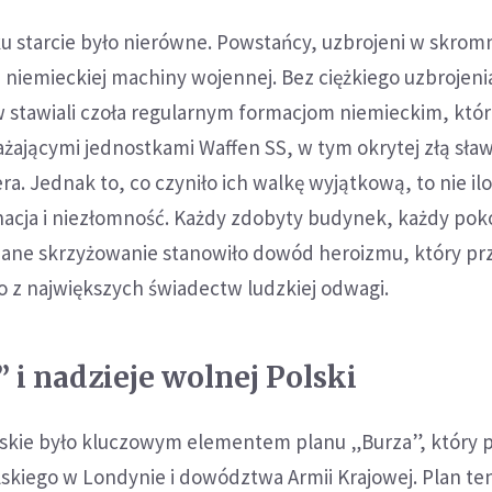
 starcie było nierówne. Powstańcy, uzbrojeni w skrom
ą niemieckiej machiny wojennej. Bez ciężkiego uzbrojeni
 stawiali czoła regularnym formacjom niemieckim, któ
żającymi jednostkami Waffen SS, w tym okrytej złą sła
a. Jednak to, co czyniło ich walkę wyjątkową, to nie ilo
nacja i niezłomność. Każdy zdobyty budynek, każdy po
ane skrzyżowanie stanowiło dowód heroizmu, który pr
dno z największych świadectw ludzkiej odwagi.
 i nadzieje wolnej Polski
kie było kluczowym elementem planu „Burza”, który p
lskiego w Londynie i dowództwa Armii Krajowej. Plan te