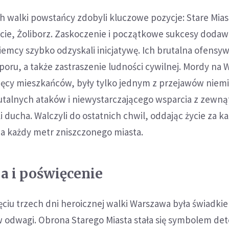
 walki powstańcy zdobyli kluczowe pozycje: Stare Mias
ie, Żoliborz. Zaskoczenie i początkowe sukcesy dodaw
emcy szybko odzyskali inicjatywę. Ich brutalna ofensyw
poru, a także zastraszenie ludności cywilnej. Mordy na W
sięcy mieszkańców, były tylko jednym z przejawów niem
utalnych ataków i niewystarczającego wsparcia z zewną
i ducha. Walczyli do ostatnich chwil, oddając życie za k
za każdy metr zniszczonego miasta.
a i poświęcenie
ęciu trzech dni heroicznej walki Warszawa była świadki
 odwagi. Obrona Starego Miasta stała się symbolem dete