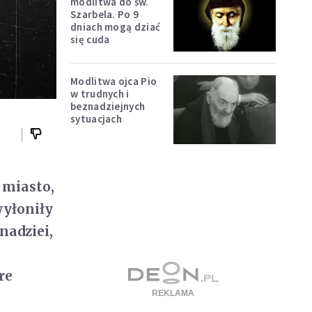
modlitwa do św.
Szarbela. Po 9
dniach mogą dziać
się cuda
Modlitwa ojca Pio
w trudnych i
beznadziejnych
sytuacjach
 miasto,
wyłoniły
nadziei,
re